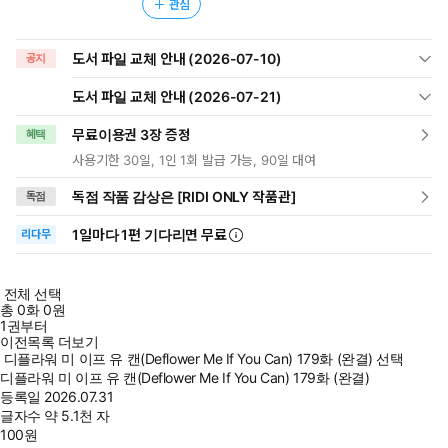
관심
도서 파일 교체 안내 (2026-07-10)
공지
도서 파일 교체 안내 (2026-07-21)
무료이용권 3장 증정
혜택
사용기한 30일, 1인 1회 발급 가능, 90일 대여
독점 작품 감상은 [RIDI ONLY 작품관]
독점
1일
마다
1편 기다리면 무료
리다무
전체 선택
총
0
화
0원
1권부터
이전목록 더보기
디플라워 미 이프 유 캔(Deflower Me If You Can) 179화 (완결) 선택
디플라워 미 이프 유 캔(Deflower Me If You Can) 179화 (완결)
등록일
2026.07.31
글자수
약 5.1천 자
100
원