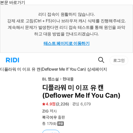
본문 바로가기
인
스
리디 접속이 원활하지 않습니다.
턴
강제 새로 고침(Ctrl + F5)이나 브라우저 캐시 삭제를 진행해주세요.
트
검
계속해서 문제가 발생한다면 리디 접속 테스트를 통해 원인을 파악
색
하고 대응 방법을 안내드리겠습니다.
테스트 페이지로 이동하기
검
리
로그인
색
디
디플라워 미 이프 유 캔(Deflower Me If You Can) 상세페이지
홈
으
로
BL 웹소설
현대물
이
디플라워 미 이프 유 캔
동
(Deflower Me If You Can)
4.9
(
2,226
)
관심
6,079
ZIG
저자
북극여우
출판
총 179화