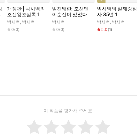
점
개정판 | 박시백의
임진왜란, 조선엔
박시백의 일제강점
7
조선왕조실록 1
이순신이 있었다
사 35년 1
박시백
,
박시백
박시백
박시백
,
박시백
0
(
0
)
0
(
0
)
5.0
(
1
)
이 작품을 평가해 주세요!