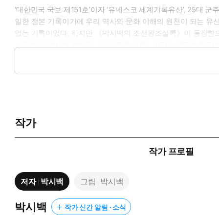
‘대한민국 국보 제151호’이자 ‘유네스코 세계기록유산’, 25대
일한 정본 기록이기에 우리 역사와 문화 이해의 원천이 되는 유산
없는 기록이었다. 하지만 《박시백의 조선왕조실록》이 등장함으로
사 만화가 박시백 화백은 《조선왕조실록》이라는 콘텐츠에 만화
사관을 갖추면서도, 번뜩이는 재치를 겸비하여 남녀노소 쉽게 즐길
《박시백의 조선왕조실록》은 여전히 독보적인 조선사 콘텐츠이다. 
작가
작가 프로필
저자
박시백
그림
박시백
박시백
작가 신간 알림 · 소식