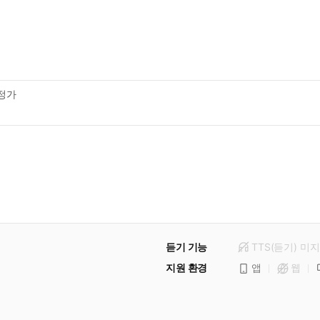
정가
듣기 기능
TTS(듣기)
미
지
지원 환경
앱
웹