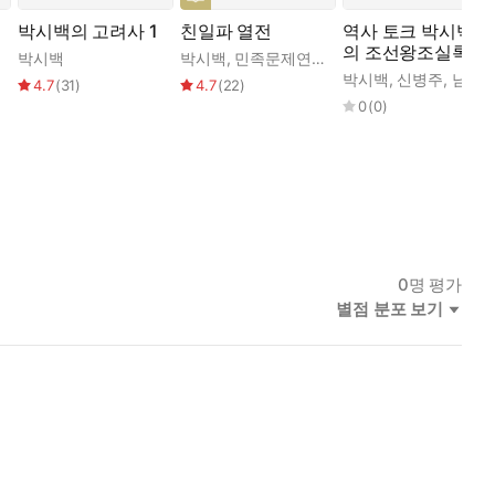
박시백의 고려사 1
친일파 열전
역사 토크 박시백
의 조선왕조실록 1
박시백
박시백
,
민족문제연구소
박시백
,
신병주
,
남경태
4.7
(
31
)
4.7
(
22
)
0
(
0
)
0
명 평가
별점 분포 보기