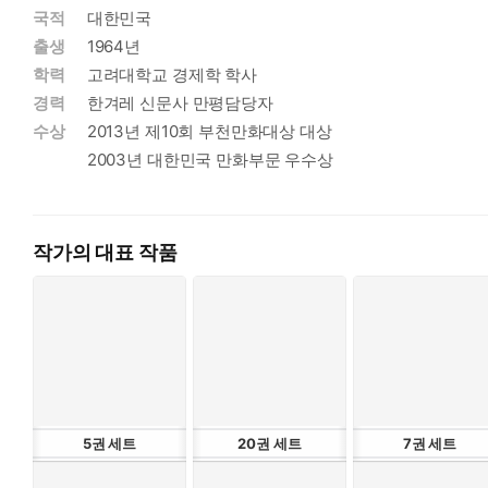
국적
대한민국
출생
1964년
학력
고려대학교 경제학 학사
경력
한겨레 신문사 만평담당자
수상
2013년 제10회 부천만화대상 대상
2003년 대한민국 만화부문 우수상
작가의 대표 작품
5
권
세트
20
권
세트
7
권
세트