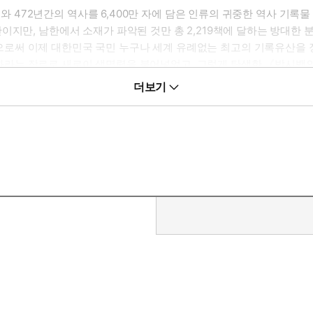
 군주와 472년간의 역사를 6,400만 자에 담은 인류의 귀중한 역사 
이지만, 남한에서 소재가 파악된 것만 총 2,219책에 달하는 방대한
써 이제 대한민국 국민 누구나 세계 유례없는 최고의 기록유산을 장벽
라는 장르로 새로이 생명력을 불어넣었고, 그렇게 탄생한 《박시백
 수 있는 우리 시대의 역사 교양서로 자리매김했다. 2003년 첫 
더보기
이에 완간 후 10년이 지난 지금 새롭게 단장하여 더 풍성해진 콘텐츠들