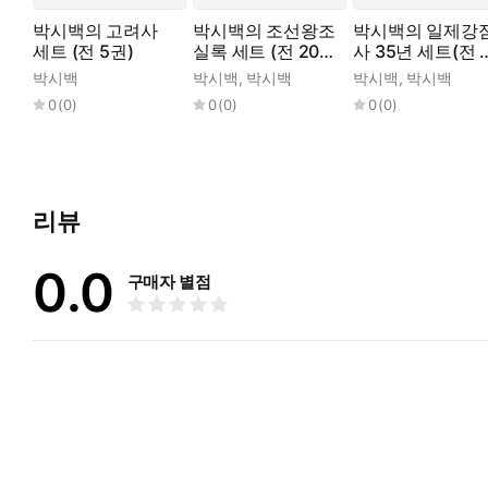
박시백의 고려사
박시백의 조선왕조
박시백의 일제강
세트 (전 5권)
실록 세트 (전 20
사 35년 세트(전 
권)
권)
박시백
박시백
,
박시백
박시백
,
박시백
0
(
0
)
0
(
0
)
0
(
0
)
리뷰
0.0
구매자 별점