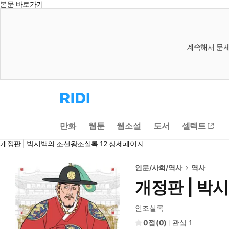
본문 바로가기
계속해서 문제
리
디
홈
으
만화
웹툰
웹소설
도서
셀렉트
로
이
개정판 | 박시백의 조선왕조실록 12 상세페이지
동
인문/사회/역사
역사
개정판 | 박
인조실록
0
(
0
)
관심
1