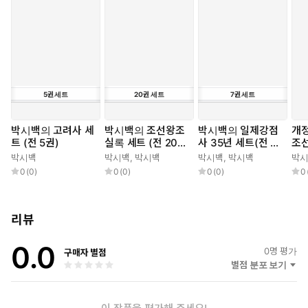
5
권
세트
20
권
세트
7
권
세트
박시백의 고려사 세
박시백의 조선왕조
박시백의 일제강점
개정
트 (전 5권)
실록 세트 (전 20
사 35년 세트(전 7
조선
권)
권)
박시백
박시백
,
박시백
박시백
,
박시백
박
0
(
0
)
0
(
0
)
0
(
0
)
0
리뷰
0.0
0
명 평가
구매자 별점
별점 분포 보기