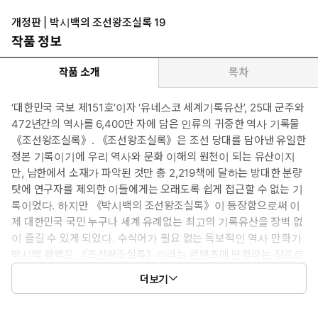
개정판 | 박시백의 조선왕조실록 19
작품 정보
작품 소개
목차
‘대한민국 국보 제151호’이자 ‘유네스코 세계기록유산’, 25대 군주와
472년간의 역사를 6,400만 자에 담은 인류의 귀중한 역사 기록물
《조선왕조실록》. 《조선왕조실록》은 조선 당대를 담아낸 유일한
정본 기록이기에 우리 역사와 문화 이해의 원천이 되는 유산이지
만, 남한에서 소재가 파악된 것만 총 2,219책에 달하는 방대한 분량
탓에 연구자를 제외한 이들에게는 오래도록 쉽게 접근할 수 없는 기
록이었다. 하지만 《박시백의 조선왕조실록》이 등장함으로써 이
제 대한민국 국민 누구나 세계 유례없는 최고의 기록유산을 장벽 없
이 즐길 수 있게 되었다. 수식어가 필요 없는 독보적인 역사 만화가
박시백 화백은 《조선왕조실록》이라는 콘텐츠에 만화라는 장르로
새로이 생명력을 불어넣었고, 그렇게 탄생한 《박시백의 조선왕조
더보기
실록》은 정사에 기반하여 탄탄한 구성과 균형 있는 사관을 갖추면
서도, 번뜩이는 재치를 겸비하여 남녀노소 쉽게 즐길 수 있는 우리