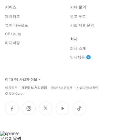
서비스
기타 문의
제휴카드
원고 투고
뷰어 다운로드
사업 제휴 문의
CP사이트
회사
리디바탕
회사 소개
인재채용
리디(주) 사업자 정보
이용약관
개인정보 처리방침
청소년보호정책
사업자정보확인
©
RIDI Corp.
페
인
트
유
틱
이
스
위
튜
톡
스
타
터
브
북
그
램
무료이용권