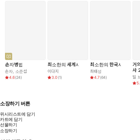
손자병법
최소한의 세계사
최소한의 한국사
거의
사 
손자
,
소준섭
이다지
최태성
빌 
4.6
(
24
)
3.0
(
1
)
4.7
(
64
)
5
소장하기 버튼
위시리스트에 담기
카트에 담기
선물하기
소장하기