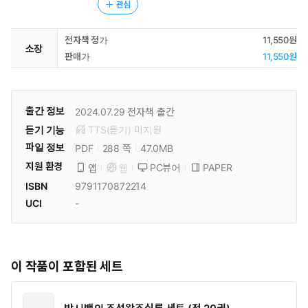
관심
전자책 정가
11,550원
소장
판매가
11,550원
출간 정보
2024.07.29
전자책 출간
듣기 기능
TTS(듣기)
미
지원
파일 정보
PDF
47.0MB
288 쪽
지원 환경
PC뷰어
PAPER
앱
웹
ISBN
9791170872214
UCI
-
이 작품이 포함된 세트