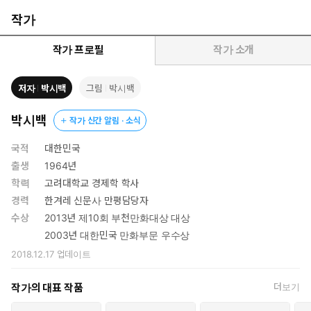
시대의 역사 교양서로 자리매김했다. 2003년 첫 권 출간 이래 시대
와 끊임없이 호흡하며 수많은 독자에게 사랑받아온 《박시백의 조
작가
선왕조실록》은 여전히 독보적인 조선사 콘텐츠이다. 이에 완간 후
10년이 지난 지금 새롭게 단장하여 더 풍성해진 콘텐츠들과 함께
작가 프로필
작가 소개
‘2024 어진 에디션’을 선보인다.
저자
박시백
그림
박시백
박시백
작가 신간 알림 · 소식
국적
대한민국
출생
1964년
학력
고려대학교 경제학 학사
경력
한겨레 신문사 만평담당자
수상
2013년 제10회 부천만화대상 대상
2003년 대한민국 만화부문 우수상
2018.12.17
업데이트
작가의 대표 작품
더보기