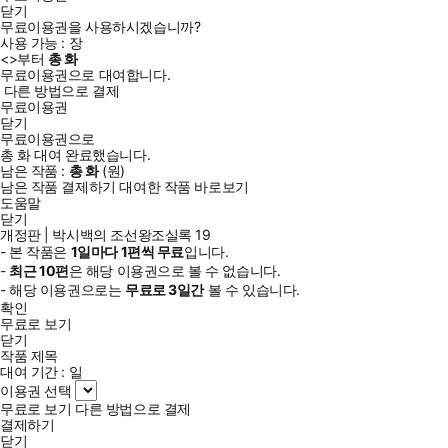
닫기
무료이용권을 사용하시겠습니까?
사용 가능 :
장
<
>부터
총
화
무료이용권으로 대여합니다.
다른 방법으로 결제
무료이용권
닫기
무료이용권으로
총
화
대여 완료했습니다.
남은 작품 :
총
화
(
원)
남은 작품 결제하기
대여한 작품 바로보기
도움말
닫기
개정판 | 박시백의 조선왕조실록 19
- 본 작품은
1일
마다
1
편씩 무료
입니다.
-
최근
10편
은 해당 이용권으로 볼 수 없습니다.
- 해당 이용권으로는
무료로
3일
간
볼 수 있습니다.
확인
무료로 보기
닫기
작품 제목
대여 기간 :
일
이용권 선택
무료로 보기
다른 방법으로 결제
결제하기
닫기