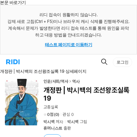
본문 바로가기
인
스
리디 접속이 원활하지 않습니다.
턴
강제 새로 고침(Ctrl + F5)이나 브라우저 캐시 삭제를 진행해주세요.
트
검
계속해서 문제가 발생한다면 리디 접속 테스트를 통해 원인을 파악
색
하고 대응 방법을 안내드리겠습니다.
테스트 페이지로 이동하기
검
리
로그인
색
디
개정판 | 박시백의 조선왕조실록 19 상세페이지
홈
으
로
인문/사회/역사
역사
이
개정판 | 박시백의 조선왕조실록
동
19
고종실록
0
(
0
)
관심
0
박시백
저자
박시백
그림
휴머니스트
출판