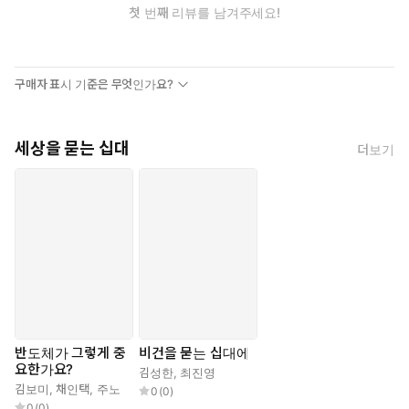
첫 번째 리뷰를 남겨주세요!
구매자 표시 기준은 무엇인가요?
세상을 묻는 십대
더보기
반도체가 그렇게 중
비건을 묻는 십대에
요한가요?
김성한
,
최진영
김보미
,
채인택
,
주노
0
(
0
)
0
(
0
)