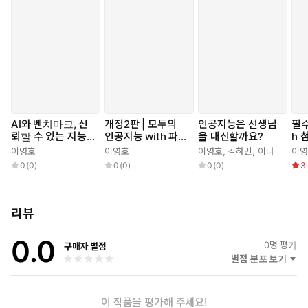
AI와 벤치마크, 신
개정2판 | 모두의
인공지능은 선생님
필수
뢰할 수 있는 지능
인공지능 with 파이
을 대신할까요?
h 
의 척도
썬
이영호
이영호
이영호
,
김하민
,
이다
이영
0
(
0
)
0
(
0
)
0
(
0
)
3
리뷰
0.0
0
명 평가
구매자 별점
별점 분포 보기
이 작품을 평가해 주세요!