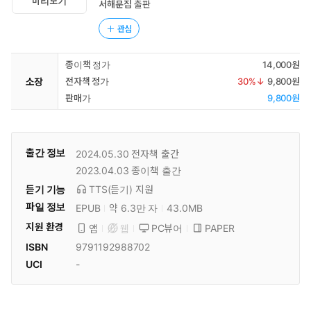
미리보기
서해문집
출판
관심
종이책 정가
14,000원
소장
전자책 정가
30
%↓
9,800원
판매가
9,800원
출간 정보
2024.05.30
전자책 출간
2023.04.03
종이책 출간
듣기 기능
TTS(듣기)
지원
파일 정보
EPUB
약 6.3만 자
43.0MB
지원 환경
PC뷰어
PAPER
앱
웹
ISBN
9791192988702
UCI
-