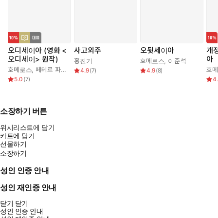
오디세이아 (영화 <
사고외주
오뒷세이아
개정
오디세이> 원작)
아
홍진기
호메로스
,
이준석
호메로스
,
페테르 파울 루벤스
,
박문재
호
4.9
(
7
)
4.9
(
8
)
5.0
(
7
)
4
소장하기 버튼
위시리스트에 담기
카트에 담기
선물하기
소장하기
성인 인증 안내
성인 재인증 안내
닫기
닫기
성인 인증 안내