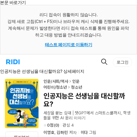
본문 바로가기
인
스
리디 접속이 원활하지 않습니다.
턴
강제 새로 고침(Ctrl + F5)이나 브라우저 캐시 삭제를 진행해주세요.
트
검
계속해서 문제가 발생한다면 리디 접속 테스트를 통해 원인을 파악
색
하고 대응 방법을 안내드리겠습니다.
테스트 페이지로 이동하기
검
리
로그인
색
디
인공지능은 선생님을 대신할까요? 상세페이지
홈
으
로
인문/사회/역사
인문
이
어린이/청소년
청소년
동
인공지능은 선생님을 대신할까
요?
세상을 묻는 십대 | 챗GPT에서 스마트스쿨까지, 학생
들을 위한 AI 윤리 이야기
0
(
0
)
관심
4
이영호
,
김하민
저자
이다
그림