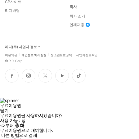
CP사이트
회사
리디바탕
회사 소개
인재채용
리디(주) 사업자 정보
이용약관
개인정보 처리방침
청소년보호정책
사업자정보확인
©
RIDI Corp.
페
인
트
유
틱
이
스
위
튜
톡
스
타
터
브
북
그
램
무료이용권
닫기
무료이용권을 사용하시겠습니까?
사용 가능 :
장
<
>부터
총
화
무료이용권으로 대여합니다.
다른 방법으로 결제