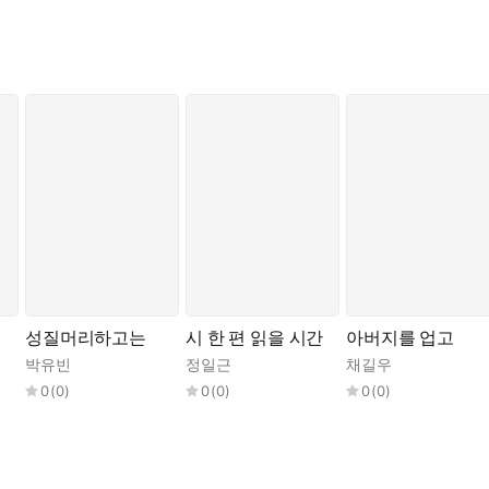
성질머리하고는
시 한 편 읽을 시간
아버지를 업고
박유빈
정일근
채길우
0
(
0
)
0
(
0
)
0
(
0
)