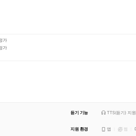
정가
정가
듣기 기능
TTS(듣기)
지원
지원 환경
앱
웹