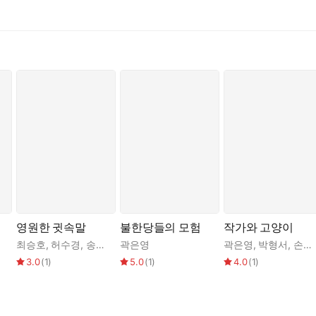
는 다른 세계선을 지닌 시의 모음이자 또다른 연작, ‘3부 굳이 불러
 “종사의 길”을 갔던 ‘너’의 마지막을 배웅한 뒤 “바람의 수런거림을 
, “마지막 글자가 사라지기 전에” (「심마동」) 최후로 자신을 말하
을 만들어내는 이치”(「새출발」) 안에서, “폐허에 동화되는 새소리 그
「곽은영의 편지」). 시인에게 다가온 이 유령선은 “밤의 사막 짙은 얼
 되어주었던 풍경. 시인은 그 여정이 다른 이들에게 또다른 모습으로 다
 독특하면서도 상당한 감정의 충돌이 존재한다. “두 권의 시집 같기도
간다.
영원한 귓속말
불한당들의 모험
작가와 고양이
최승호
,
허수경
,
송재학
,
곽은영
김언희
,
조인호
,
이홍섭
,
곽은영
정한아
,
,
박형서
성미정
,
,
손보미
김안
3.0
(
1
)
5.0
(
1
)
4.0
(
1
)