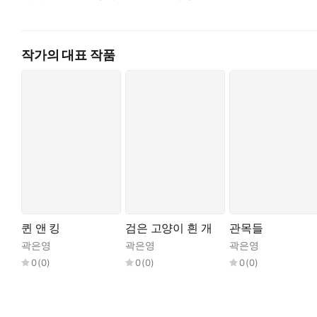
이것은 너를 애도하는 노래이며 나를 희롱하는 노래
“늙은 한숨 속에서 너의 일기를 대신” 적으며「불한당들의 모험」과
았”고 “너와 나의 피가 담긴 마지막 해독은 너의 묘비에 뿌렸”다.
작가의 대표 작품
악행만 해야 하는 “악인의 사명”(「악인의 사명」)을 흘려보내고
름다움을 말하는 소년을 만나 “몹시 차가운 것이 가장 뜨거운 것
느끼며 시인의 “더할 나위 없는 겨울”이 펼쳐진다.
시집을 마무리하자 얼음 바다를 깨고 솟아오른 “유령선 한 척”(
로 떠올라 밤하늘을 유유히 가로질렀”다. 유령선이자 깊은 위로가
슷한 속도로 함께 가지만 교차하지 않으며, 두 세계선을 따르다보면
어야 하는 두 세계의 근본적 운동은 서로 비슷”한 곳을 향해 나아
퀸 앤 킹
검은 고양이 흰 개
관목들
언제 떠날지 불안함을 남긴 채 초라하게 지금을 뽐내고
곽은영
곽은영
곽은영
머지않아 고독하게 죽을 것이다.
0
(
0
)
0
(
0
)
0
(
0
)
우리가 그렇게 되길 원하기 때문이다.
그것이 이야기니까
그것이 이야기니까