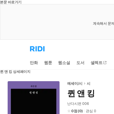
본문 바로가기
계속해서 문제
리
디
홈
으
만화
웹툰
웹소설
도서
셀렉트
로
이
퀸 앤 킹 상세페이지
동
에세이/시
시
퀸 앤 킹
난다시편 006
0
(
0
)
관심
0