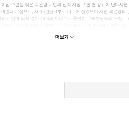
 이십 주년을 맞은 곽은영 시인의 신작 시집 『퀸 앤 킹』이 난다시편
 시집으로, 시 45편을 3부로 나누어 실었으며 시인 곽은영의 편지와 대
했다. 등단하고 얼마 되지 않아 78편의 이야기로 출발한 「불한당들의 모
이어지는 시선을 통해 존재하는 ‘무엇’이 좋아서 이 여정을 시작한 그는
험 12」, 『불한당들의 모험』*이하 연작시는 번호만 표기)임을 이미
더보기
담는다. “해면이 자라고 바람이 잠든 바다”에서 태어난 시인, “배를 폭풍우
대한 서사는 써진다. 야릇한 일이지. 그대는 이 도시에서 묘지부터 판다
 쓰러져 있는 사내는 “바보였는가 광인이었는가”, 그리고 “멀쩡한 것들
핍을 연결하고 더 깊이 칼을 꽂으며 맹렬하게 타”오르라고(「사건과 
발한 세상에서 마주한 것들. 딱 한 번 마주친 눈길에서 서로를 읽을 수
나 있어도 나는 네가 좋”다는 것. “사랑에 빠진 이들은 이 사랑이 특
 몰랐기 때문에/용기가 있었기 때문에/아픔을 겪어야 했기 때문에/그러
 저 그림자에 묶였다”는 진술 뒤에는 “침묵의 기원을 배우게” 했고 “붙
에게 말한다. “뒤를 돌아봐야만 해/노래를 멈추지 마”(「72」). “사
리며 “기다려줘요/곧 만나러 갈게요”(「청포도」)라는 인사를 남기며.