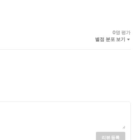
0
명 평가
별점 분포 보기
리뷰 등록