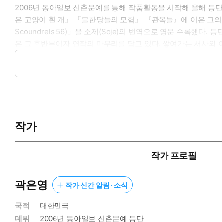
2006년 동아일보 신춘문예를 통해 작품활동을 시작해 올해 등단
은 고양이 흰 개』 『불한당들의 모험』 『관목들』에 이은 그의 네번째
Scoundrels 56)」을 소제(Soje)의 번역으로 영문 수록
은 그 후반부이자 연작의 마무리를 담고 있다. 쌓여가는 서사와 
손/매번 슬프기만 한 항로를 택한 것도 나의 손”(「불한당들의 모
‘The Fool’이 ‘Queen과 King’에 이르기까지의 과정을 
기 위해 돛을 완전히 걷어 올렸다. “세계를 이해할 수 없는데 거
죽음은 주어진 절대적 선물
사랑은 우리가 누구인가를 묻는 날카로운 거울
작가
“운명의 몽둥이를 들고 쫓아오는 광대”에게 묻는다. 저기 슬프게
스러운 왕관」), 천년을 지어도 불완전한 도시에서 “서로에게 결
재가 되”고 “겨울비는 뜨거운 여름을 끌어”온다. 그렇게 다시 출
작가 프로필
피 거절과 결핍은 생의 기본값”(「63」)이기에 “그렇게 구멍이 
다”(「사랑은 모두 제각각이고」)고, “너를 몰랐기 때문에/나를
곽은영
작가 신간 알림 · 소식
사랑」) “그립다”고 말할 수 있다는 것. “그립다는 말 한마디가
담겨 있다. 그래서 마침내 “온통 사랑을 배우기 위해 태어난 사내”
국적
대한민국
또르르 매달”린 창가에서 아직 오지 않은 “신성한 시간”을 기다
데뷔
2006년 동아일보 신춘문예 등단