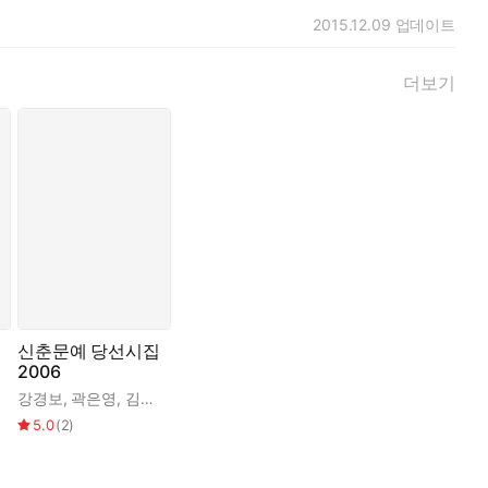
2015.12.09
업데이트
야 한다면 애별리고’가 시작된다. “너는 구결 하나 남기지 않
들으며”(「애도의 방법」) 자신의 길을 걸어간다. 생을 마칠 때까지
더보기
고 영원히 침묵해버린 사람들을 지나친다. 무너져내림 속에서도 아
리고 공간 속으로 스며드는 풀의 흔들림”(「삼 년 후 진설」)을
음 바다 검은 숲 잠든 도시 어디든 거리낌없이 전진했으며 공중으
가가리라 생각하고 기원한다. 1, 2부와 3부는 끝과 시작이 비
, 이란성 쌍생아 같기도” 한 시집, 그러나 “인간이기 때문에 겪
신춘문예 당선시집
2006
,
조동범
,
염승숙
,
장이지
,
우석훈
,
윤진화
,
윤이형
,
천서봉
,
SOON
,
김형술
,
김경
,
,
김형균
장석남
,
,
이민하
임현정
,
,
이평재
김병호
,
이은규
강경보
,
곽은영
,
김두안
,
김원경
,
양해기
,
이윤설
,
이윤설
,
천종숙
,
최명
5.0
(
2
)