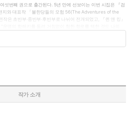
 여섯번째 권으로 출간된다. 5년 만에 선보이는 이번 시집은 『검
표작 「불한당들의 모험 56(The Adventures of the
험」 연작은 초반부·중반부·후반부로 나뉘어 전개되었고, 『퀸 앤 킹』
 “운명의 항해키를 돌려 거침없이 험한 항로를 택한 것도 나의
 알고 있었다. 이번 시집 『퀸 앤 킹』은 항해를 시작했던 초심자
 치는 바다와 바람에 맡”겨야 하는 두려움 속에서 항해를 다시 이어가
.”(「사건과 지평선」)
이 시름시름” 앓고 “불쌍한 사랑이 오물처럼 범람”할 세상(「성
지평선」) 말한다. 그 세계에서는 가슴은 냉랭하나 “낭만적 결론은
 있다고 오판했으나 “정확한 오판”(「애도의 방법」)이었고 “어차
작가 소개
별한 것임을 믿는다/사랑에서 빠져나올 때 그때 왜 그랬을까 묻는
나 가장 행복할 때 끝났기 때문에/여전히 아름답기 때문에”(「첫
잡는 대신 스스로 떠오를 수 있게 했던/사랑의 농도”(「그림자」)가
랑이 때때로 떠남을 허락한다는 것을 이해했”(「74」)기에 “넝쿨이