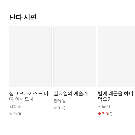
난다 시편
싱크로나이즈드 바
일요일의 예술가
밤에 레몬을 하나
다 아네모네
먹으면
황유원
김혜순
전욱진
0
(
0
)
0
(
0
)
3.0
(
1
)