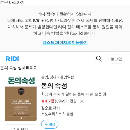
본문 바로가기
인
스
리디 접속이 원활하지 않습니다.
턴
강제 새로 고침(Ctrl + F5)이나 브라우저 캐시 삭제를 진행해주세요.
트
검
계속해서 문제가 발생한다면 리디 접속 테스트를 통해 원인을 파악
색
하고 대응 방법을 안내드리겠습니다.
테스트 페이지로 이동하기
검
리
로그인
색
디
돈의 속성 상세페이지
홈
으
로
경영/경제
경영일반
이
돈의 속성
동
최상위 부자가 말하는 돈에 대한 모든 것
4.7
(
1,969
)
관심
166
김승호
저자
스노우폭스북스
출판
관심
미리보기