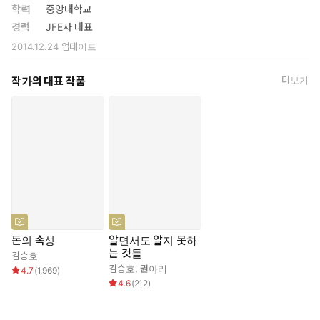
학력
중앙대학교
경력
JFE사 대표
2014.12.24
업데이트
작가의 대표 작품
더보기
유튜브 1,100만 명이 시청한 〈돈의 속성〉 완결판
최상위 부자 김승호 회장이 직접 밝히는 돈에 통찰과 철학
맨손에서 종잣돈을 만들고 돈을 불리는 75가지 방법
돈의 속성
알면서도 알지 못하
이 책 『돈의 속성』은 3년 전 어느 극장 하나를 빌려 대중에게 강의
는 것들
김승호
했던 내용을 기반으로 집필됐다. 강연은 방송을 통해 전파되며 유튜
김승호
,
권아리
4.7
(
1,969
)
브와 셀럽들에 의해 공유와 전파를 거듭했다. 그리고 이내 1,100만
4.6
(
212
)
명에게 전달되기에 이르렀다. 하지만 여러 사람을 통해 생산 및 재생
산되는 과정에서 어떤 의미는 그 뜻이 정확히 전달되지 않았거나 의