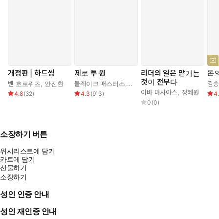
개정판 | 하드씽
제로 투 원
리더의 일은 맡기는
돈의
것이 전부다
벤 호로위츠
,
안진환
블레이크 매스터스
,
피터 틸
,
이지연
김
이바 마사야스
,
정혜원
4.8
(
32
)
4.3
(
913
)
4
0
(
0
)
소장하기 버튼
위시리스트에 담기
카트에 담기
선물하기
소장하기
성인 인증 안내
성인 재인증 안내