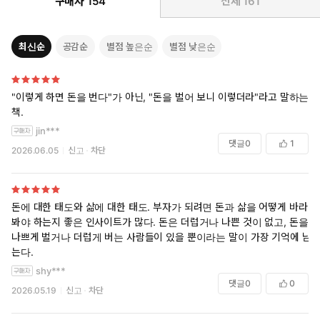
구매자
154
전체
161
청년, 가용자금이 있고 투자처를 찾고 있는 사람이나 그 너머까
지 돈을 운용할 수 있는 재력가와 투자가, 사업가 또는 ‘우리 아이
들에게만큼은 더 이상 가난을 물려줄 수 없다’는 부모…, 그 누구
최신순
공감순
별점 높은순
별점 낮은순
라도 자신에게 꼭 필요한 조언을 찾을 수 있다는 점이 이 책의 가
장 큰 장점이다.
"이렇게 하면 돈을 번다"가 아닌, "돈을 벌어 보니 이렇더라"라고 말하는
책.
jin***
댓글
0
1
2026.06.05
신고
차단
돈에 대한 태도와 삶에 대한 태도. 부자가 되려면 돈과 삶을 어떻게 바라
봐야 하는지 좋은 인사이트가 많다. 돈은 더럽거나 나쁜 것이 없고, 돈을
나쁘게 벌거나 더럽게 버는 사람들이 있을 뿐이라는 말이 가장 기억에 남
는다.
shy***
댓글
0
0
2026.05.19
신고
차단