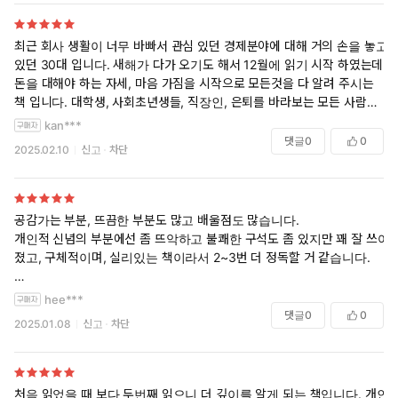
최근 회사 생활이 너무 바빠서 관심 있던 경제분야에 대해 거의 손을 놓고
있던 30대 입니다. 새해가 다가 오기도 해서 12월에 읽기 시작 하였는데
돈을 대해야 하는 자세, 마음 가짐을 시작으로 모든것을 다 알려 주시는
책 입니다. 대학생, 사회초년생들, 직장인, 은퇴를 바라보는 모든 사람들
에게 알맞은 책 입니다. 정말 너무 좋은 책 이라 주변 인들에게 보두 추천
kan***
하고 싶고 독서노트로 저장한 밑줄 부분은 계속하여 읽겠습니다.
댓글
0
0
2025.02.10
신고
차단
공감가는 부분, 뜨끔한 부분도 많고 배울점도 많습니다.
개인적 신념의 부분에선 좀 뜨악하고 불쾌한 구석도 좀 있지만 꽤 잘 쓰여
졌고, 구체적이며, 실리있는 책이라서 2~3번 더 정독할 거 같습니다.
이 시대의 20대~40대가 꼭 읽면 좋을 책입니다.
hee***
댓글
0
0
2025.01.08
신고
차단
처음 읽었을 때 보다 두번째 읽으니 더 깊이를 알게 되는 책입니다. 개인