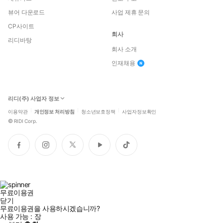
뷰어 다운로드
사업 제휴 문의
CP사이트
회사
리디바탕
회사 소개
인재채용
리디(주) 사업자 정보
이용약관
개인정보 처리방침
청소년보호정책
사업자정보확인
©
RIDI Corp.
페
인
트
유
틱
이
스
위
튜
톡
스
타
터
브
북
그
램
무료이용권
닫기
무료이용권을 사용하시겠습니까?
사용 가능 :
장