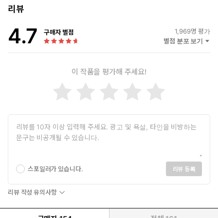
미가 왜곡되는 일이 있었다. 몇 권을 저술한 저자지만 여전히 책 쓰
리뷰
기가 가장 어렵다는 그는 이런 상황에서 다시 한 번 펜을 잡기로 결
4.7
정했다. 그것은 그의 내면에 깃든 사람에 대한 애정 때문이었다. 모
1,969
명 평가
구매자 별점
두에게 정말 필요하고 중요하지만 아무도 말하지 않는 진짜 돈 버는
별점 분포 보기
방법, 진짜 돈을 벌어본 사람은 그 누구도 방법을 공유하지 않기에
이 일이 저자 자신에게 주어진 것이라 받아들였다. 젊은 날의 자신의
이 작품을 평가해 주세요!
모습이 투영되기에.
어떤 횡재나 일명 대박주식 없이 말 그대로 맨손에서 만들어낸 종잣
돈으로 돈 버는 방법을 알려준다. 부모에게 받은 유산은커녕, 30대
후반까지 낡은 자동차에 그날 판매할 과일을 싣고 다니던 어느 가난
한 이민 가장이 이룬 진짜 부에 대한 모든 방법이 담겼다. 종잣돈 천
만 원을 만들고 그 돈을 1억 원, 10억 원, 100억 원, 수천억 원이 될
때까지 돈을 관리하며 터득한 ‘돈’이 가진 속성을 정리한 안내서다.
‘진짜 부자’가 된 실제 인물이 말해주는 ‘진짜 돈’만들기에 대한 책이
스포일러가 있습니다.
리뷰 등록
다.
리뷰 작성 유의사항
돈이 가진 속성과 75가지 돈에 대한 가르침을 통해 현재 200만
원을 벌고 있는 직장인, 마이너스 생활 중인 누군가, 직장이 없는