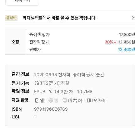
리디셀렉트에서 바로 볼 수 있는 책입니다!
셀렉트
종이책 정가
17,800원
소장
전자책 정가
30
%↓
12,460원
판매가
12,460원
출간 정보
2020.06.15
전자책, 종이책 동시 출간
듣기 기능
TTS(듣기)
지원
파일 정보
EPUB
약 14.3만 자
10.7MB
지원 환경
PC뷰어
PAPER
앱
웹
ISBN
9791196826789
UCI
-