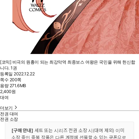
[코믹] 비극의 원흉이 되는 최강악역 최종보스 여왕은 국민을 위해 헌신합
니다. 1권
등록일
2022.12.22
쪽수
200쪽
용량
271.6MB
2,400
원
대여
더보기
전권 대여
전권 소장
[구매 안내]
세트 또는 시리즈 전권 소장 시(대여 제외) 이미
소장 중인 중복 작품은 다른 계정에 선물할 수 있는 쿠폰으로