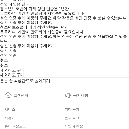
성인 재인증 안내
8살에 여성향 게임의 극악무도한 최종보스 여왕 프라이드로 환
청소년보호법에 따라 성인 인증은 1년간
생했다는 걸 알아차린 나.
유효하며, 기간이 만료되어 재인증이 필요합니다.
성인 인증 후에 이용해 주세요.
해당 작품은 성인 인증 후 보실 수 있습니다.
공략 대상과 맞서는 최종보스인 만큼 전투력은 극상,
성인 인증 후에 이용해 주세요.
악행에 특화된 우수한 두뇌는 물론 여왕제 국가의 제1 왕녀로 권
청소년보호법에 따라 성인 인증은 1년간
유효하며, 기간이 만료되어 재인증이 필요합니다.
력까지 가진 최강악역.
성인 인증 후에 이용해 주세요.
해당 작품은 성인 인증 후 선물하실 수 있습
주위를 불행에 빠뜨리고, 파멸을 맞이할 미래가 기다린다!
니다.
성인 인증 후에 이용해 주세요.
...차라리 나, 죽는 게 낫지 않아?
성인 인증
이렇게 된 이상 공략 대상의 비극을 막고, 권위와 치트 능력을 이용
성인 인증
해 모두를 구하겠어요!
취소
취소
제외하고 구매
제외하고 구매
본문 끝
최상단으로 돌아가기
*본 도서의 각 권에는 에피소드가 텍스트 형태로 특별수록 되어
있사오니 이용에 참고하여 주시기 바랍니다.
고객센터
공지사항
- 1권: 책에 투영하다
- 2권: 응어리 처방
서비스
기타 문의
- 3권: 다녀왔다고 말할 수 있는 날
제휴카드
원고 투고
뷰어 다운로드
사업 제휴 문의