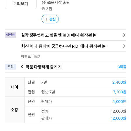
(주)조은세상
출판
미리보기
총 3권
관심
원작 정주행하고 싶을 땐 RIDI 애니 원작관 ▶
이벤트
최신 애니 원작이 궁금하다면 RIDI 애니 원작관 ▶
이벤트 더보기
이 작품 다양하게 즐기기
추천
3
작품
단권
7일
2,400원
대여
전권
권당 7일
7,200원
단권
판매가
4,000원
소장
정가
12,000원
전권
판매가
12,000원