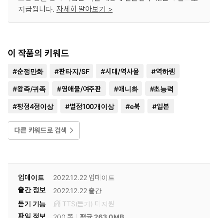
지급됩니다.
자세히 알아보기 >
이 작품의 키워드
#
순정만화
#
판타지/SF
#
시대/역사물
#
역하렘
#
왕족/귀족
#
영애물/여주판
#
애니화
#
초능력
#
평점4점이상
#
별점100개이상
#
e북
#
일본
다른 키워드로 검색
업데이트
2022.12.22
업데이트
출간 정보
2022.12.22
출간
듣기 기능
TTS(듣기)
미
지원
파일 정보
200 쪽
평균 263.0MB