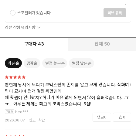
스포일러가 있습니다.
리뷰 등록
리뷰 작성 유의사항
구매자
43
전체
50
최신순
공감순
별점 높은순
별점 낮은순
웹연재 당시에 보다가 코믹스판의 존재를 알고 보게 됐습니다. 작화며 캐
릭터 묘사며 전개 정말 취향인데
왜 뒷권이 안나왔지? 하다가 이유 알게 되면서 많이 슬퍼졌습니다...ㅠ
ㅠ... 아무튼 제게는 최고의 코믹스였습니다. 5점!
heo***
댓글
0
0
2026.06.07
신고
차단