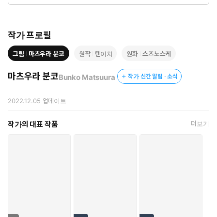
작가 프로필
그림
마츠우라 분코
원작
텐이치
원화
스즈노스케
마츠우라 분코
Bunko Matsuura
작가 신간 알림 · 소식
2022.12.05
업데이트
작가의 대표 작품
더보기