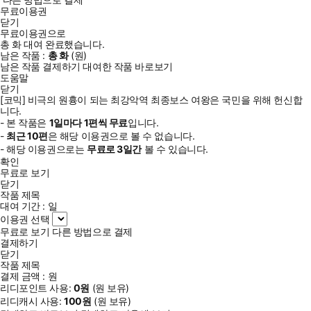
무료이용권
닫기
무료이용권으로
총
화
대여 완료했습니다.
남은 작품 :
총
화
(
원)
남은 작품 결제하기
대여한 작품 바로보기
도움말
닫기
[코믹] 비극의 원흉이 되는 최강악역 최종보스 여왕은 국민을 위해 헌신합
니다.
- 본 작품은
1일
마다
1
편씩 무료
입니다.
-
최근
10편
은 해당 이용권으로 볼 수 없습니다.
- 해당 이용권으로는
무료로
3일
간
볼 수 있습니다.
확인
무료로 보기
닫기
작품 제목
대여 기간 :
일
이용권 선택
무료로 보기
다른 방법으로 결제
결제하기
닫기
작품 제목
결제 금액 :
원
리디포인트 사용:
0
원
(
원 보유)
리디캐시 사용:
100
원
(
원 보유)