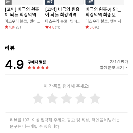
[코믹] 비극의 원흉
[코믹] 비극의 원흉
비극의 원흉이 되는
이 되는 최강악역
이 되는 최강악역
최강악역 최종보스
최종보스 여왕은 국
최종보스 여왕은 국
여왕은 국민을 위해
마츠우라 분코
,
텐이치
,
스즈노스케
마츠우라 분코
,
텐이치
,
스즈노스케
마츠우라 분코
,
텐이치
민을 위해 헌신합니
민을 위해 헌신합니
헌신합니다. [스크
4.9
(
231
)
4.8
(
11
)
5.0
(
6
)
다.
다.
롤]
리뷰
4.9
231
명 평가
구매자 별점
별점 분포 보기
이 작품을 평가해 주세요!