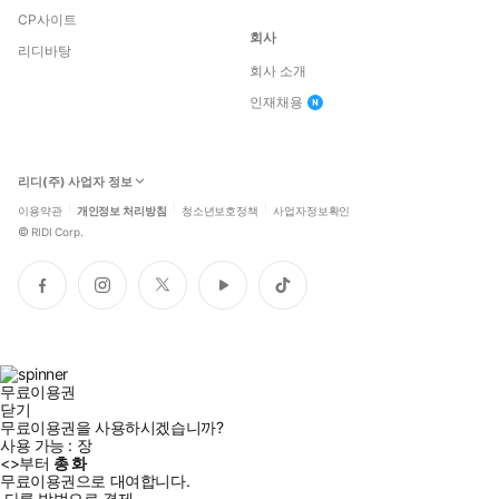
CP사이트
회사
리디바탕
회사 소개
인재채용
리디(주) 사업자 정보
이용약관
개인정보 처리방침
청소년보호정책
사업자정보확인
©
RIDI Corp.
페
인
트
유
틱
이
스
위
튜
톡
스
타
터
브
북
그
램
무료이용권
닫기
무료이용권을 사용하시겠습니까?
사용 가능 :
장
<
>부터
총
화
무료이용권으로 대여합니다.
다른 방법으로 결제