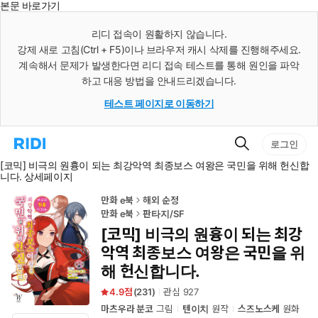
본문 바로가기
인
스
리디 접속이 원활하지 않습니다.
턴
강제 새로 고침(Ctrl + F5)이나 브라우저 캐시 삭제를 진행해주세요.
트
검
계속해서 문제가 발생한다면 리디 접속 테스트를 통해 원인을 파악
색
하고 대응 방법을 안내드리겠습니다.
테스트 페이지로 이동하기
검
리
로그인
색
디
[코믹] 비극의 원흉이 되는 최강악역 최종보스 여왕은 국민을 위해 헌신합
홈
니다. 상세페이지
으
로
이
만화 e북
해외 순정
동
만화 e북
판타지/SF
[코믹] 비극의 원흉이 되는 최강
악역 최종보스 여왕은 국민을 위
해 헌신합니다.
4.9
(
231
)
관심
927
마츠우라 분코
그림
텐이치
원작
스즈노스케
원화