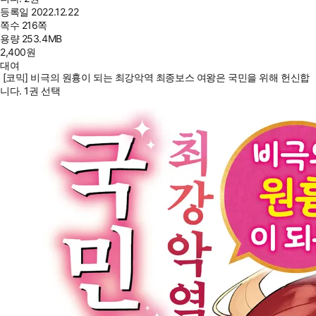
등록일
2022.12.22
쪽수
216쪽
용량
253.4MB
2,400
원
대여
[코믹] 비극의 원흉이 되는 최강악역 최종보스 여왕은 국민을 위해 헌신합
니다. 1권 선택