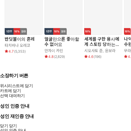
반딧불이의 혼례
얼굴만으론 좋아할
세계를 구한 용사에
나
수 없어요
게 스토킹 당하는
수
타치바나 오레코
시골 소녀 이야기
기를
안자이 카린
시오사토 준
,
윤보라
무라
4.7
(
5,353
)
4.8
(
2,829
)
4.6
(
196
)
4
소장하기 버튼
위시리스트에 담기
카트에 담기
선택 대여하기
성인 인증 안내
성인 재인증 안내
...차라리 나, 죽는 게 낫지 않아?
닫기
닫기
성인 인증 안내