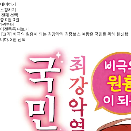
대여하기
소장하기
전체 선택
총
0
권
0원
1권부터
이전목록 더보기
[코믹] 비극의 원흉이 되는 최강악역 최종보스 여왕은 국민을 위해 헌신합
니다. 3권 선택