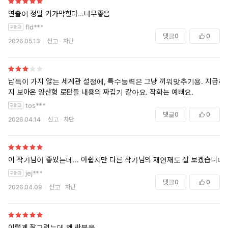
연출이 정말 기가막힌다...너무좋음
fld***
댓글
0
0
2026.05.13
신고
차단
납득이 가지 않는 세계관 설정에, 특수능력은 그냥 끼워맞추기용. 지금까
지 보아온 양산형 로판들 내용의 짜깁기 같아요. 작화는 예뻐요.
tos***
댓글
0
0
2026.04.14
신고
차단
이 작가님이 좋았는데... 아쉽지만 다른 작가님의 재연재도 잘 보겠습니다
jej***
댓글
0
0
2026.04.09
신고
차단
이렇게 잘그렸는데 왜 싸불을...