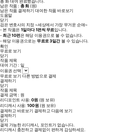
총
화
대여 완료했습니다.
남은 작품 :
총
화
(
원)
남은 작품 결제하기
대여한 작품 바로보기
도움말
닫기
검은 변호사의 치정 ~세상에서 가장 무거운 순애~
- 본 작품은
1일
마다
1
편씩 무료
입니다.
-
최근
10편
은 해당 이용권으로 볼 수 없습니다.
- 해당 이용권으로는
무료로
3일
간
볼 수 있습니다.
확인
무료로 보기
닫기
작품 제목
대여 기간 :
일
이용권 선택
무료로 보기
다른 방법으로 결제
결제하기
닫기
작품 제목
결제 금액 :
원
리디포인트 사용:
0
원
(
원 보유)
리디캐시 사용:
100
원
(
원 보유)
결제하고 바로보기
결제하고 다음에 보기
결제하기
닫기
결제 가능한 리디캐시, 포인트가 없습니다.
리디캐시 충전하고 결제없이 편하게 감상하세요.