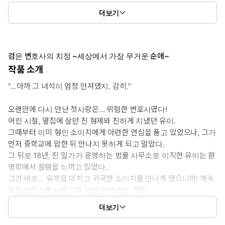
4권: 23화 ~ 30화
더보기
5권: 31화 ~ 38화
검은 변호사의 치정 ~세상에서 가장 무거운 순애~
작품 소개
"…아까 그 녀석이 엄청 만져댔지. 감히."
오랜만에 다시 만난 첫사랑은… 위험한 변호사였다!
어린 시절, 옆집에 살던 진 형제와 친하게 지냈던 유이.
그때부터 이미 형인 소이치에게 아련한 연심을 품고 있었으나, 그가
먼저 중학교에 압한 뒤 만나지 못하게 되고 말았다.
그 뒤로 18년, 진 일가가 운영하는 법률 사무소로 이직한 유이는 환
영회에서 설렘을 느끼고 있었다.
그건 바로… 유학을 마치고 귀국한 소이치를 만나게 됐으니까! 계속
메일로만 소통하던 그와 18년 만에 하는 재회.
유이는 기대감에 가슴이 부풀었지만, 소이치 분위기는 예전 같지가
더보기
않고...?