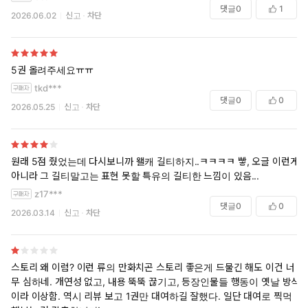
잡던가, 멀쩡한 척 접근해서 은은하게 집착하는 쪽. 후자에선 나중에 전자
댓글
0
1
2026.06.02
신고
차단
로 가거나, 대중성 고려하면 그대로 남는 걸로 나뉘고요.
근데 여기 남주는 이도저도 아니에요. 후자 루트를 타는 것 같지만 씬 때
문에 전혀 은은하지 않고, 그렇다고 붙잡지도 않아요;; 잘못하면 회피해서
여주가 찾아가요.
5권 올려주세요ㅠㅠ
tkd***
댓글
0
0
2026.05.25
신고
차단
원래 5점 줬었는데 다시보니까 왤캐 길티하지..ㅋㅋㅋㅋ 빻, 오글 이런게
아니라 그 길티말고는 표현 못할 특유의 길티한 느낌이 있음...
z17***
댓글
0
0
2026.03.14
신고
차단
스토리 왜 이럼? 이런 류의 만화치곤 스토리 좋은게 드물긴 해도 이건 너
무 심하네. 개연성 없고, 내용 뚝뚝 끊기고, 등장인물들 행동이 옛날 방식
이라 이상함. 역시 리뷰 보고 1권만 대여하길 잘했다. 일단 대여로 찍먹