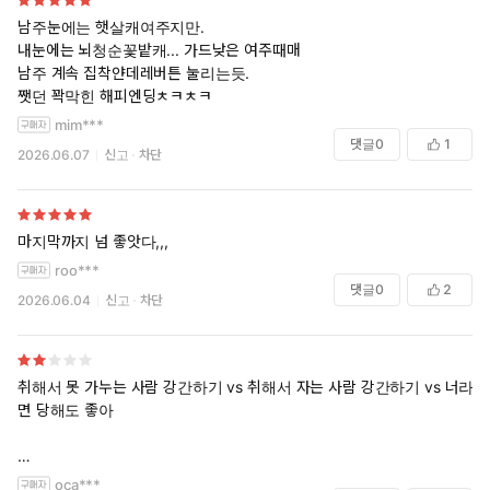
남주눈에는 햇살캐여주지만.
내눈에는 뇌청순꽃밭캐... 가드낮은 여주때매
남주 계속 집착얀데레버튼 눌리는듯.
쨋던 꽉막힌 해피엔딩ㅊㅋㅊㅋ
mim***
댓글
0
1
2026.06.07
신고
차단
마지막까지 넘 좋앗다,,,
roo***
댓글
0
2
2026.06.04
신고
차단
취해서 못 가누는 사람 강간하기 vs 취해서 자는 사람 강간하기 vs 너라
면 당해도 좋아
집착남주라 하면 보통 두가지 루트지요.. 역겨운 범죄자 자질 드러내며 붙
oca***