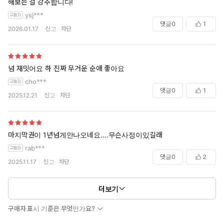
해보는 걸 강추합니다!
ysj***
댓글
0
1
2026.01.17
신고
차단
넘 재밋어요 하 진짜 무거운 순애 좋아요
cho***
댓글
0
1
2025.12.21
신고
차단
마지막권이 1년넘게안나오네요….무슨사정이있길래
rab***
댓글
0
2
2025.11.17
신고
차단
더보기
구매자 표시 기준은 무엇인가요?