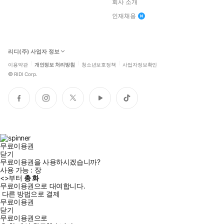
회사 소개
인재채용
리디(주) 사업자 정보
이용약관
개인정보 처리방침
청소년보호정책
사업자정보확인
©
RIDI Corp.
페
인
트
유
틱
이
스
위
튜
톡
스
타
터
브
북
그
램
무료이용권
닫기
무료이용권을 사용하시겠습니까?
사용 가능 :
장
<
>부터
총
화
무료이용권으로 대여합니다.
다른 방법으로 결제
무료이용권
닫기
무료이용권으로