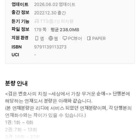
업데이트
2026.06.02
업데이트
출간 정보
2022.12.30
출간
듣기 기능
TTS(듣기)
미
지원
파일 정보
179 쪽
평균 238.0MB
지원 환경
PC뷰어
PAPER
앱
웹
ISBN
9791139113273
UCI
-
분량 안내
<검은 변호사의 치정 ~세상에서 가장 무거운 순애~> 단행본에
해당하는 연재도서 분량은 아래와 같습니다.
(본 연재분량은 리디에 서비스 되었던 연재분량이며, 각 단행본의
연재화수와는 차이가 있을 수 있습니다.)
1권: 1화 ~ 6화
2권: 7화 ~ 13화
3권: 14화 ~ 22화