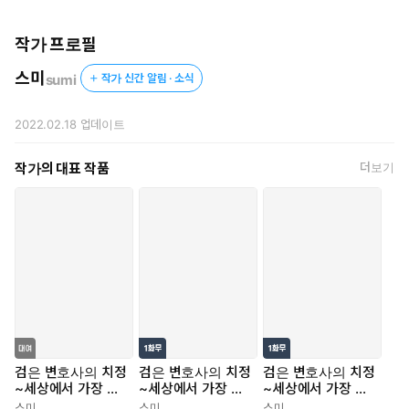
두근두근 달달한 재회 러브...인 줄 알았더니, 끝까지 긴장을 놓을
수가 없다...?!
작가 프로필
무겁고도 사랑스러운 순애 이야기.
스미
sumi
작가 신간 알림 · 소식
2022.02.18
업데이트
작가의 대표 작품
더보기
검은 변호사의 치정
검은 변호사의 치정
검은 변호사의 치정
~세상에서 가장 무
~세상에서 가장 무
~세상에서 가장 무
거운 순애~
거운 순애~ [스크
거운 순애~
스미
스미
스미