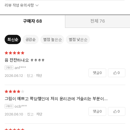
리뷰 작성 유의사항
구매자
68
전체
76
최신순
공감순
별점 높은순
별점 낮은순
음 잔잔하내요 ㅎㅎㅎㅎ
anf***
댓글
0
0
2026.06.12
신고
차단
그림이 예쁘고 꽉닫햎인데 저의 윤리관에 거슬리는 부분이...
ocb***
댓글
0
0
2026.06.10
신고
차단