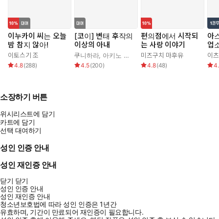
이누카이 씨는 오늘
[코이] 변태 후작의
편의점에서 시작되
아
밤 참지 않아!
이상의 아내
는 사랑 이야기
업
니다
이토스기 조
쿠니하라
,
아키노 신쥬
,
가무
미즈구치 마후유
이츠
4.8
(
288
)
4.5
(
200
)
4.8
(
48
)
4
소장하기 버튼
위시리스트에 담기
카트에 담기
선택 대여하기
성인 인증 안내
성인 재인증 안내
닫기
닫기
성인 인증 안내
성인 재인증 안내
청소년보호법에 따라 성인 인증은 1년간
유효하며, 기간이 만료되어 재인증이 필요합니다.