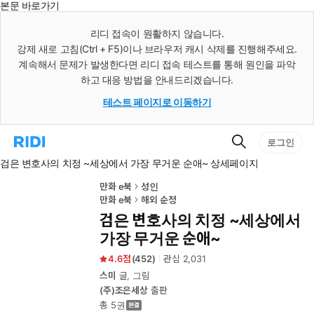
본문 바로가기
인
스
리디 접속이 원활하지 않습니다.
턴
강제 새로 고침(Ctrl + F5)이나 브라우저 캐시 삭제를 진행해주세요.
트
검
계속해서 문제가 발생한다면 리디 접속 테스트를 통해 원인을 파악
색
하고 대응 방법을 안내드리겠습니다.
테스트 페이지로 이동하기
검
리
로그인
색
디
검은 변호사의 치정 ~세상에서 가장 무거운 순애~ 상세페이지
홈
으
로
만화 e북
성인
이
만화 e북
해외 순정
동
검은 변호사의 치정 ~세상에서
가장 무거운 순애~
4.6
(
452
)
관심
2,031
스미
글, 그림
(주)조은세상
출판
총 5권