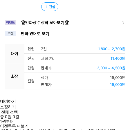
관심
🏆만화상 수상작 모아보기🏆
이벤트
만화 연재로 보기
추천
단권
7일
1,800 ~ 2,700원
대여
전권
권당 7일
11,400원
단권
판매가
3,000 ~ 4,500원
소장
정가
19,000원
전권
판매가
19,000원
대여하기
소장하기
전체 선택
총
0
권
0원
1권부터
이전목록 더보기