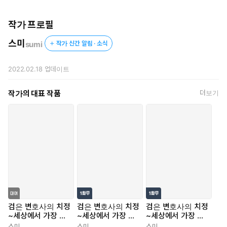
두근두근 달달한 재회 러브...인 줄 알았더니, 끝까지 긴장을 놓을
수가 없다...?!
작가 프로필
무겁고도 사랑스러운 순애 이야기.
스미
sumi
작가 신간 알림 · 소식
2022.02.18
업데이트
작가의 대표 작품
더보기
검은 변호사의 치정
검은 변호사의 치정
검은 변호사의 치정
~세상에서 가장 무
~세상에서 가장 무
~세상에서 가장 무
거운 순애~
거운 순애~ [스크
거운 순애~
스미
스미
스미