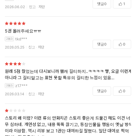
잡던가, 멀쩡한 척 접근해서 은은하게 집착하는 쪽. 후자에선 나중에 전자
댓글
0
1
2026.06.02
신고
차단
로 가거나, 대중성 고려하면 그대로 남는 걸로 나뉘고요.
근데 여기 남주는 이도저도 아니에요. 후자 루트를 타는 것 같지만 씬 때
문에 전혀 은은하지 않고, 그렇다고 붙잡지도 않아요;; 잘못하면 회피해서
여주가 찾아가요.
5권 올려주세요ㅠㅠ
tkd***
댓글
0
0
2026.05.25
신고
차단
원래 5점 줬었는데 다시보니까 왤캐 길티하지..ㅋㅋㅋㅋ 빻, 오글 이런게
아니라 그 길티말고는 표현 못할 특유의 길티한 느낌이 있음...
z17***
댓글
0
0
2026.03.14
신고
차단
스토리 왜 이럼? 이런 류의 만화치곤 스토리 좋은게 드물긴 해도 이건 너
무 심하네. 개연성 없고, 내용 뚝뚝 끊기고, 등장인물들 행동이 옛날 방식
이라 이상함. 역시 리뷰 보고 1권만 대여하길 잘했다. 일단 대여로 찍먹