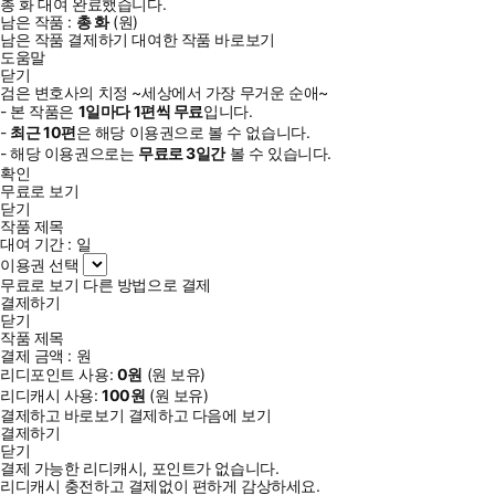
총
화
대여 완료했습니다.
남은 작품 :
총
화
(
원)
남은 작품 결제하기
대여한 작품 바로보기
도움말
닫기
검은 변호사의 치정 ~세상에서 가장 무거운 순애~
- 본 작품은
1일
마다
1
편씩 무료
입니다.
-
최근
10편
은 해당 이용권으로 볼 수 없습니다.
- 해당 이용권으로는
무료로
3일
간
볼 수 있습니다.
확인
무료로 보기
닫기
작품 제목
대여 기간 :
일
이용권 선택
무료로 보기
다른 방법으로 결제
결제하기
닫기
작품 제목
결제 금액 :
원
리디포인트 사용:
0
원
(
원 보유)
리디캐시 사용:
100
원
(
원 보유)
결제하고 바로보기
결제하고 다음에 보기
결제하기
닫기
결제 가능한 리디캐시, 포인트가 없습니다.
리디캐시 충전하고 결제없이 편하게 감상하세요.