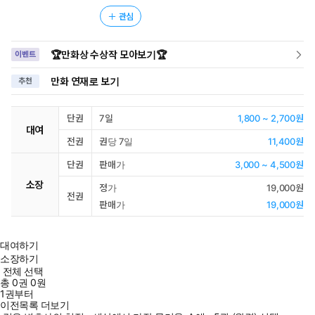
관심
🏆만화상 수상작 모아보기🏆
이벤트
만화 연재로 보기
추천
단권
7일
1,800 ~ 2,700원
대여
전권
권당 7일
11,400원
단권
판매가
3,000 ~ 4,500원
소장
정가
19,000원
전권
판매가
19,000원
대여하기
소장하기
전체 선택
총
0
권
0원
1권부터
이전목록 더보기