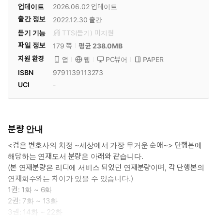
업데이트
2026.06.02
업데이트
출간 정보
2022.12.30
출간
듣기 기능
TTS(듣기)
미
지원
파일 정보
179 쪽
평균 238.0MB
지원 환경
PC뷰어
PAPER
앱
웹
ISBN
9791139113273
UCI
-
분량 안내
<검은 변호사의 치정 ~세상에서 가장 무거운 순애~> 단행본에
해당하는 연재도서 분량은 아래와 같습니다.
(본 연재분량은 리디에 서비스 되었던 연재분량이며, 각 단행본의
연재화수와는 차이가 있을 수 있습니다.)
1권: 1화 ~ 6화
2권: 7화 ~ 13화
3권: 14화 ~ 22화