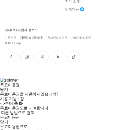
회사 소개
인재채용
리디(주) 사업자 정보
이용약관
개인정보 처리방침
청소년보호정책
사업자정보확인
©
RIDI Corp.
페
인
트
유
틱
이
스
위
튜
톡
스
타
터
브
북
그
램
무료이용권
닫기
무료이용권을 사용하시겠습니까?
사용 가능 :
장
<
>부터
총
화
무료이용권으로 대여합니다.
다른 방법으로 결제
무료이용권
닫기
무료이용권으로