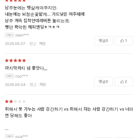
남주눈에는 햇살캐여주지만.
내눈에는 뇌청순꽃밭캐... 가드낮은 여주때매
남주 계속 집착얀데레버튼 눌리는듯.
쨋던 꽉막힌 해피엔딩ㅊㅋㅊㅋ
mim***
댓글
0
1
2026.06.07
신고
차단
마지막까지 넘 좋앗다,,,
roo***
댓글
0
2
2026.06.04
신고
차단
취해서 못 가누는 사람 강간하기 vs 취해서 자는 사람 강간하기 vs 너라
면 당해도 좋아
집착남주라 하면 보통 두가지 루트지요.. 역겨운 범죄자 자질 드러내며 붙
oca***