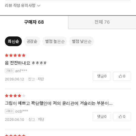
리뷰 작성 유의사항
구매자
68
전체
76
최신순
공감순
별점 높은순
별점 낮은순
음 잔잔하내요 ㅎㅎㅎㅎ
anf***
댓글
0
0
2026.06.12
신고
차단
그림이 예쁘고 꽉닫햎인데 저의 윤리관에 거슬리는 부분이...
ocb***
댓글
0
0
2026.06.10
신고
차단