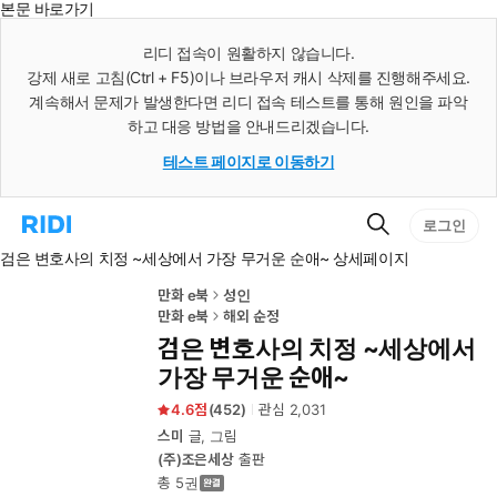
본문 바로가기
인
스
리디 접속이 원활하지 않습니다.
턴
강제 새로 고침(Ctrl + F5)이나 브라우저 캐시 삭제를 진행해주세요.
트
검
계속해서 문제가 발생한다면 리디 접속 테스트를 통해 원인을 파악
색
하고 대응 방법을 안내드리겠습니다.
테스트 페이지로 이동하기
검
리
로그인
색
디
검은 변호사의 치정 ~세상에서 가장 무거운 순애~ 상세페이지
홈
으
로
만화 e북
성인
이
만화 e북
해외 순정
동
검은 변호사의 치정 ~세상에서
가장 무거운 순애~
4.6
(
452
)
관심
2,031
스미
글, 그림
(주)조은세상
출판
총 5권