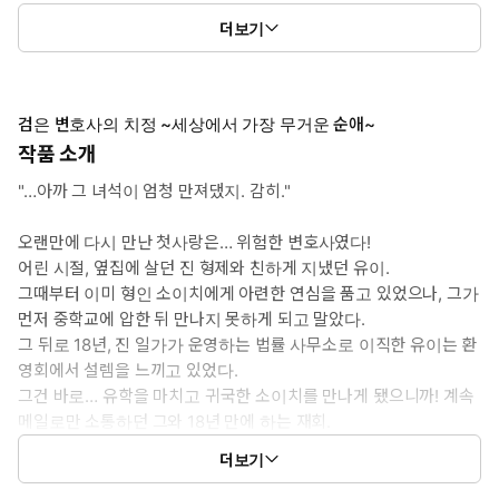
4권: 23화 ~ 30화
더보기
5권: 31화 ~ 38화
검은 변호사의 치정 ~세상에서 가장 무거운 순애~
작품 소개
"…아까 그 녀석이 엄청 만져댔지. 감히."
오랜만에 다시 만난 첫사랑은… 위험한 변호사였다!
어린 시절, 옆집에 살던 진 형제와 친하게 지냈던 유이.
그때부터 이미 형인 소이치에게 아련한 연심을 품고 있었으나, 그가
먼저 중학교에 압한 뒤 만나지 못하게 되고 말았다.
그 뒤로 18년, 진 일가가 운영하는 법률 사무소로 이직한 유이는 환
영회에서 설렘을 느끼고 있었다.
그건 바로… 유학을 마치고 귀국한 소이치를 만나게 됐으니까! 계속
메일로만 소통하던 그와 18년 만에 하는 재회.
유이는 기대감에 가슴이 부풀었지만, 소이치 분위기는 예전 같지가
더보기
않고...?