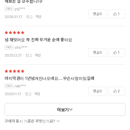
해보는 걸 강추합니다!
ysj***
댓글
0
1
2026.01.17
신고
차단
넘 재밋어요 하 진짜 무거운 순애 좋아요
cho***
댓글
0
1
2025.12.21
신고
차단
마지막권이 1년넘게안나오네요….무슨사정이있길래
rab***
댓글
0
2
2025.11.17
신고
차단
더보기
구매자 표시 기준은 무엇인가요?