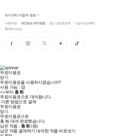
리디(주) 사업자 정보
이용약관
개인정보 처리방침
청소년보호정책
사업자정보확인
©
RIDI Corp.
페
인
트
유
틱
이
스
위
튜
톡
스
타
터
브
북
그
램
무료이용권
닫기
무료이용권을 사용하시겠습니까?
사용 가능 :
장
<
>부터
총
화
무료이용권으로 대여합니다.
다른 방법으로 결제
무료이용권
닫기
무료이용권으로
총
화
대여 완료했습니다.
남은 작품 :
총
화
(
원)
남은 작품 결제하기
대여한 작품 바로보기
도움말