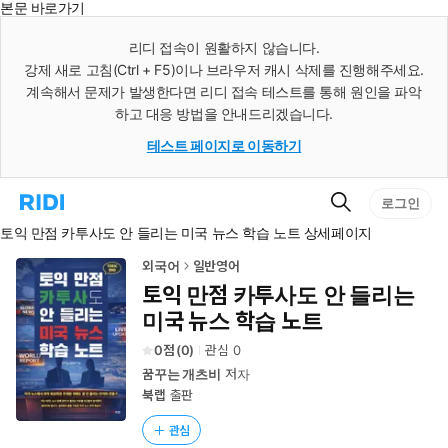
본문 바로가기
인
스
리디 접속이 원활하지 않습니다.
턴
강제 새로 고침(Ctrl + F5)이나 브라우저 캐시 삭제를 진행해주세요.
트
검
계속해서 문제가 발생한다면 리디 접속 테스트를 통해 원인을 파악
색
하고 대응 방법을 안내드리겠습니다.
테스트 페이지로 이동하기
검
리
로그인
색
디
토익 만점 카투사도 안 들리는 미국 뉴스 학습 노트 상세페이지
홈
으
로
외국어
일반영어
이
토익 만점 카투사도 안 들리는
동
미국 뉴스 학습 노트
0
(
0
)
관심
0
꿈꾸는 개츠비
저자
북랩
출판
관심