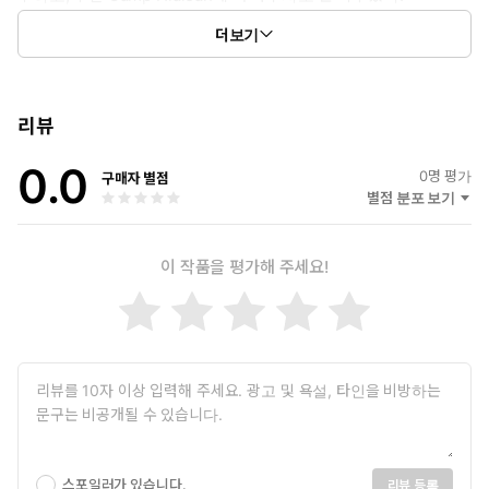
기에서도 원어민과 비슷한 표현을 쓸 수 있지 않을까?”라는 개인적
미국, 유럽, 아시아, 아프리카 등지에서 약 15년 간 해외 주재원으로
인 오기에서 출발한 영어 학습 기록이다.
더보기
근무했다.
『토익 만점 카투사도 안 들리는 미국 뉴스 학습 노트』는 제목 그
대로 「NBC Nightly News」, 「Meet the Press」 같은 미국
뉴스 프로그램을 들으며 잘 들리지 않는 단어와 구문,
리뷰
실제 말하기나 글쓰기에서 활용할 수 있는 표현을 정리하고, 실제
맥락 속 쓰임을 살펴보며 자연스럽게 익히도록 구성했다.
0.0
0
명 평가
구매자 별점
책의 뒷부분에는 부록도 더했다. 영화 「Avengers:
별점 분포 보기
EndGame」, 연설문 「I Havea Dream」, 소설 『The Great
Gatsby』에서 등장하는 주요 단어와 표현을 함께 정리해
다양한 영어의 결을 접할 수 있도록 했다. 대학 시절 ‘Vocabulary 최
이 작품을 평가해 주세요!
고에 도전한다.’ 같은 단어장을 펼치며 한 단어씩 탐구하던 설렘처
럼, 이 책이 독자들의 호기심과 승부욕을 자극하는 학습 콘텐츠가
되기를 바란다.
스포일러가 있습니다.
리뷰 등록