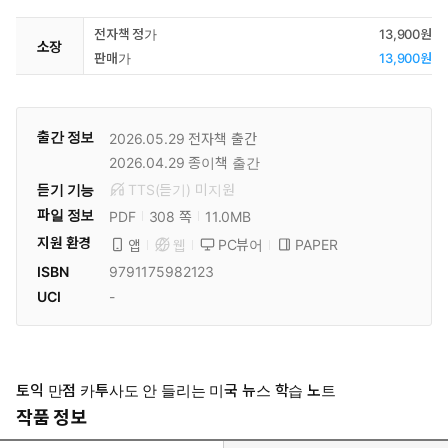
전자책 정가
13,900원
소장
판매가
13,900원
출간 정보
2026.05.29
전자책 출간
2026.04.29
종이책 출간
듣기 기능
TTS(듣기)
미
지원
파일 정보
PDF
11.0MB
308 쪽
지원 환경
PC뷰어
PAPER
앱
웹
ISBN
9791175982123
UCI
-
토익 만점 카투사도 안 들리는 미국 뉴스 학습 노트
작품 정보