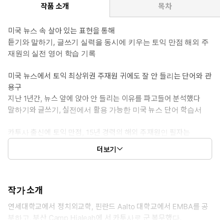
작품 소개
목차
미국 뉴스 속 살아 있는 표현을 통해
듣기와 말하기, 글쓰기 실력을 동시에 키우는 토익 만점 해외 주
재원의 실전 영어 학습 기록
미국 뉴스에서 토익 최상위권 주재원 귀에도 잘 안 들리는 단어와 관
용구
지난 1년간, 뉴스 앞에 앉아 안 들리는 이유를 파고들어 분석했다
말하기와 글쓰기, 실전에서 활용 가능한 미국 뉴스 단어 학습서
카투사 출신에 토익 만점, 15년 경력의 해외 주재원인 필자는
미국 뉴스를 들었을 때 100% 이해하지 못하는 현실에서 이 저서를
더보기
시작했다.
안 들리는 뉴스는 10번을 반복해서 들어도 안 들리는데....
결국 단어다. 단어를 모르기 때문에 안 들리는 경우가 대부분이
다.
작가 소개
연세대학교에서 정치외교학, 핀란드 Aalto 대학교에서 EMBA를 공
이 책은 “이 정도까지 정리하면 뉴스가 더 잘 들리고, 말하기와 글쓰
부하고, 부산 Camp Hialeah에 서 카투사로 군 복무했다.