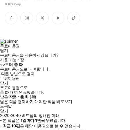
©
RIDI Corp.
페
인
트
유
틱
이
스
위
튜
톡
스
타
터
브
북
그
램
무료이용권
닫기
무료이용권을 사용하시겠습니까?
사용 가능 :
장
<
>부터
총
화
무료이용권으로 대여합니다.
다른 방법으로 결제
무료이용권
닫기
무료이용권으로
총
화
대여 완료했습니다.
남은 작품 :
총
화
(
원)
남은 작품 결제하기
대여한 작품 바로보기
도움말
닫기
2020-2040 베트남의 정해진 미래
- 본 작품은
1일
마다
1
편씩 무료
입니다.
-
최근
10편
은 해당 이용권으로 볼 수 없습니다.