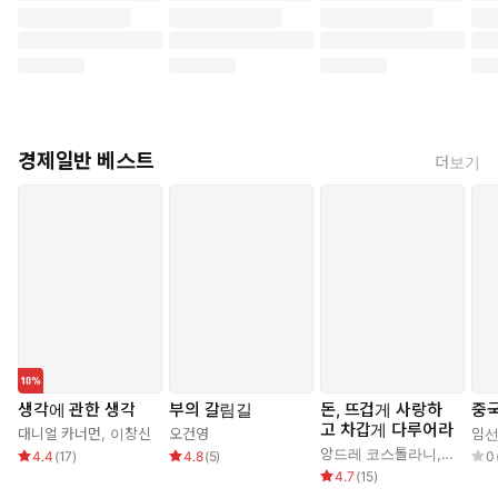
경제일반 베스트
더보기
생각에 관한 생각
부의 갈림길
돈, 뜨겁게 사랑하
중국
고 차갑게 다루어라
대니얼 카너먼
,
이창신
오건영
임
앙드레 코스톨라니
,
한윤진
4.4
(
17
)
4.8
(
5
)
0
4.7
(
15
)