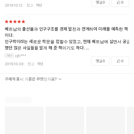
댓글
0
0
2019.10.12
신고
차단
베트남의 출산율과 인구구조를 경제 발전과 연계하여 미래를 예측한 책
이다.
인구학이라는 새로운 학문을 접할수 있었고, 현재 베트남에 살면서 궁금
했던 많은 사실들을 알게 해 준 책이기도 하다.
베트남은 당분간 2040년까지 지속 발전 할 수 밖에 없는 나라이고 이를
cjh***
위해선 매년 태어나는 신생아 수 130만명 이상 유지(노동력), 교육수준
댓글
0
0
2019.10.09
신고
차단
향상(양질의 대학 필요)이 절실하다.
누군가 '베트남에서 어떠한 미래를 보았는가' 라고 질문을 한다면, 한국이
같이 동행해야 할 기회의 땅이라고 하겠다.
구매자 표시 기준은 무엇인가요?