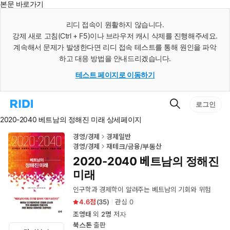
본문 바로가기
인
스
리디 접속이 원활하지 않습니다.
턴
강제 새로 고침(Ctrl + F5)이나 브라우저 캐시 삭제를 진행해주세요.
트
검
계속해서 문제가 발생한다면 리디 접속 테스트를 통해 원인을 파악
색
하고 대응 방법을 안내드리겠습니다.
테스트 페이지로 이동하기
검
리
로그인
색
디
2020-2040 베트남의 정해진 미래 상세페이지
홈
으
로
경영/경제
경제일반
이
경영/경제
재테크/금융/부동산
동
2020-2040 베트남의 정해진
미래
인구학과 경제학이 알려주는 베트남의 기회와 위험
4.6
(
35
)
관심
0
조영태
외
2명
저자
북스톤
출판