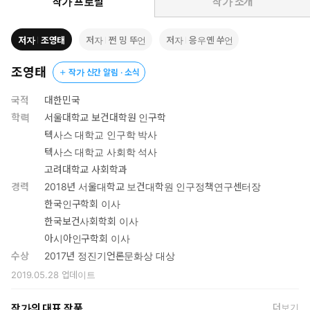
작가 프로필
작가 소개
저자
조영태
저자
쩐 밍 뚜언
저자
응우옌 쑤언
조영태
작가 신간 알림 · 소식
국적
대한민국
학력
서울대학교 보건대학원 인구학
텍사스 대학교 인구학 박사
텍사스 대학교 사회학 석사
고려대학교 사회학과
경력
2018년 서울대학교 보건대학원 인구정책연구센터장
한국인구학회 이사
한국보건사회학회 이사
아시아인구학회 이사
수상
2017년 정진기언론문화상 대상
2019.05.28
업데이트
작가의 대표 작품
더보기