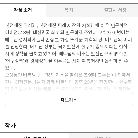
작품 소개
목차
출판사 서평
《정해진 미래》, 《정해진 미래 시장의 기회》에 이은 인구학적
미래전망 3탄! 대한민국 최고의 인구학자 조영태 교수가 이번에는
베트남 경제학자들과 손잡고 가장 뜨거운 기회의 땅, 베트남의 미래
를 전망한다. 베트남 정부는 국가발전에 인구가 중요하다는 인식
하에 정책을 펼치고 있기에, 베트남의 미래는 발전전략의 양 축인
‘인구정책’과 ‘경제정책’을 아우르는 시야를 통해서만 온전히 알 수
있다.
오랫동안 베트남 인구정책 자문을 맡아온 조영태 교수는 이 책에서
현지 경제전문가들과 함께 베트남의 향후 20년을 전망한다. 인구학
적 관점으로 바라본 베트남의 주택시장과 주식시장, 현지 경제전문
가가 설명하는 베트남 정부의 정책기조 및 사회변화상을 통해 독자
더보기
들은 일반적인 투자안내서에서 볼 수 없는 깊이 있는 통찰을 얻게 될
것이다. 나아가 ‘생산기지’가 아닌 ‘시장’으로서 베트남에 숨겨진 기
회를 엿볼 수 있을 것이다.
작가