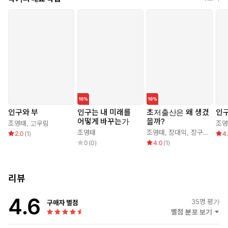
인구와 부
인구는 내 미래를
초저출산은 왜 생겼
인구
어떻게 바꾸는가
을까?
조영태
,
고우림
조영
조영태
조영태
,
장대익
,
장구
,
허지원
2.0
(
1
)
4
0
(
0
)
4.0
(
1
)
리뷰
4.6
35
명 평가
구매자 별점
별점 분포 보기