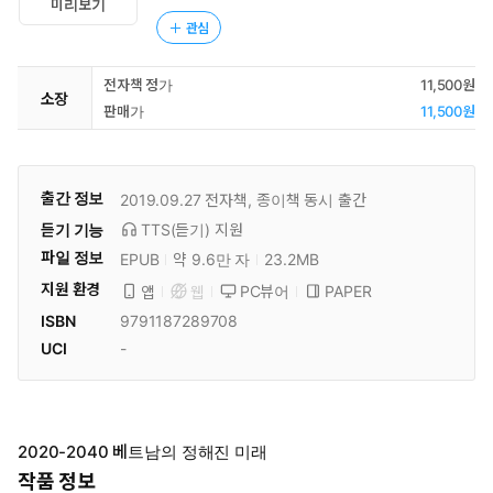
미리보기
관심
전자책 정가
11,500원
소장
판매가
11,500원
출간 정보
2019.09.27
전자책, 종이책 동시 출간
듣기 기능
TTS(듣기)
지원
파일 정보
EPUB
약 9.6만 자
23.2MB
지원 환경
PC뷰어
PAPER
앱
웹
ISBN
9791187289708
UCI
-
2020-2040 베트남의 정해진 미래
작품 정보