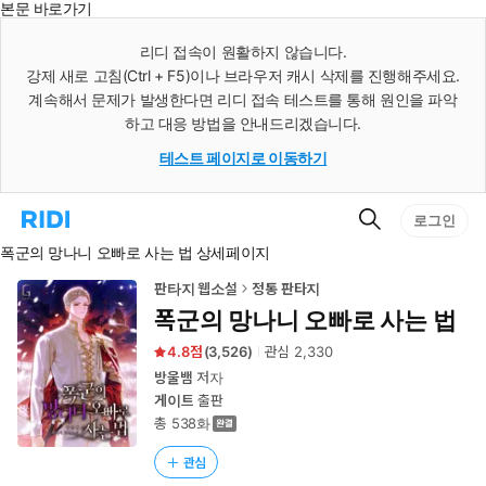
본문 바로가기
인
스
리디 접속이 원활하지 않습니다.
턴
강제 새로 고침(Ctrl + F5)이나 브라우저 캐시 삭제를 진행해주세요.
트
검
계속해서 문제가 발생한다면 리디 접속 테스트를 통해 원인을 파악
색
하고 대응 방법을 안내드리겠습니다.
테스트 페이지로 이동하기
검
리
로그인
색
디
폭군의 망나니 오빠로 사는 법 상세페이지
홈
으
로
판타지 웹소설
정통 판타지
이
폭군의 망나니 오빠로 사는 법
동
4.8
(
3,526
)
관심
2,330
방울뱀
저자
게이트
출판
총 538화
관심