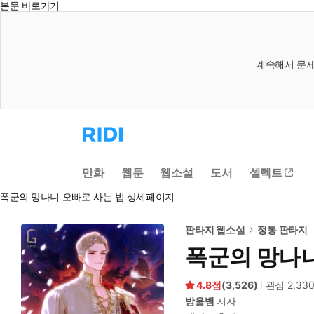
본문 바로가기
계속해서 문제
리
디
홈
으
만화
웹툰
웹소설
도서
셀렉트
로
이
폭군의 망나니 오빠로 사는 법 상세페이지
동
판타지 웹소설
정통 판타지
폭군의 망나니
4.8
(
3,526
)
관심
2,33
방울뱀
저자