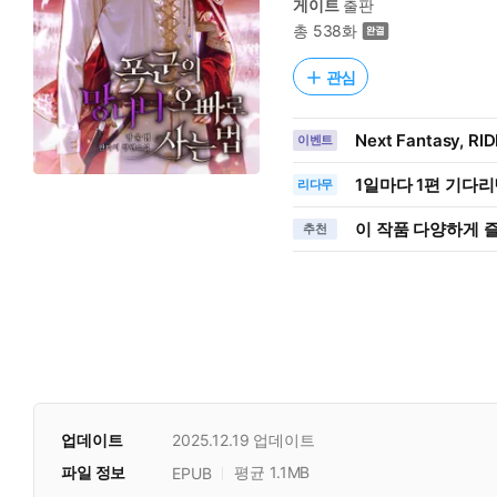
게이트
출판
총 538화
관심
Next Fantasy, R
이벤트
1일
마다
1편 기다리
리다무
이 작품 다양하게 
추천
업데이트
2025.12.19
업데이트
파일 정보
평균 1.1MB
EPUB