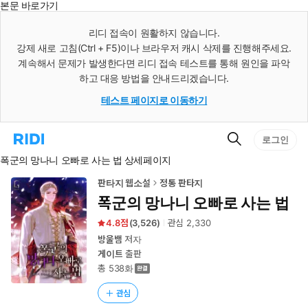
본문 바로가기
인
스
리디 접속이 원활하지 않습니다.
턴
강제 새로 고침(Ctrl + F5)이나 브라우저 캐시 삭제를 진행해주세요.
트
검
계속해서 문제가 발생한다면 리디 접속 테스트를 통해 원인을 파악
색
하고 대응 방법을 안내드리겠습니다.
테스트 페이지로 이동하기
검
리
로그인
색
디
폭군의 망나니 오빠로 사는 법 상세페이지
홈
으
로
판타지 웹소설
정통 판타지
이
폭군의 망나니 오빠로 사는 법
동
4.8
(
3,526
)
관심
2,330
방울뱀
저자
게이트
출판
총 538화
관심