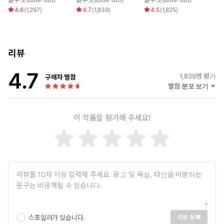
단단히 힘이 들어가며 더욱 깊게 파고들었다. 느리지만 완곡히
4.6
(
1,297
)
4.7
(
1,839
)
4.5
(
1,825
)
얽혀들었다. 지나치게 야릇하였다.
“이제부터 제게 익숙해져야 합니다.”
여전히 방안은 어두웠지만 그의 얼굴은 또렷이 보였다. 무산은 느릿
하게 옷을 벗기 시작했다.
리뷰
“내 몸에도 익숙해져야 하고.”
4.7
1,839
명 평가
구매자 별점
별점 분포 보기
이 작품을 평가해 주세요!
스포일러가 있습니다.
리뷰 등록