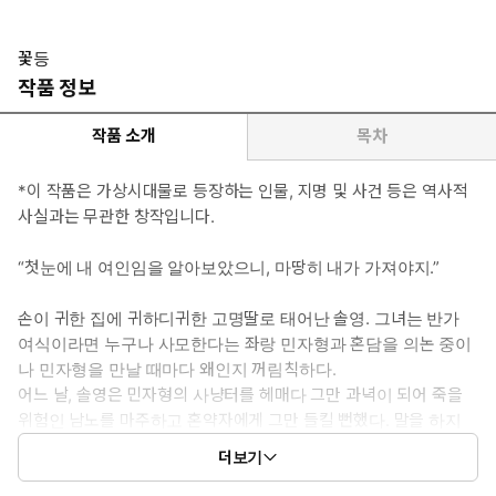
사랑을 위해 제 인생을 거는 짐승 같은 사내의 집착, 그리고 신분의
벽도 건너뛰며 사랑하는 이를 쟁취하는 과정을 보고 싶을 때.
*공감 글귀:
꽃등
“이제부터 제게 익숙해져야 합니다. 내 몸에도 익숙해져야 하고.”
작품 정보
작품 소개
목차
*이 작품은 가상시대물로 등장하는 인물, 지명 및 사건 등은 역사적
사실과는 무관한 창작입니다.
“첫눈에 내 여인임을 알아보았으니, 마땅히 내가 가져야지.”
손이 귀한 집에 귀하디귀한 고명딸로 태어난 솔영. 그녀는 반가
여식이라면 누구나 사모한다는 좌랑 민자형과 혼담을 의논 중이
나 민자형을 만날 때마다 왜인지 꺼림칙하다.
어느 날, 솔영은 민자형의 사냥터를 헤매다 그만 과녁이 되어 죽을
위험인 남노를 마주하고 혼약자에게 그만 들킬 뻔했다. 말을 하지
못 하는 거대한 덩치의 남노는 대신 화살에 맞아가며 그녀를 구했으
더보기
니, 솔영은 자꾸만 그 노비가 떠올라 밤잠을 설친다.