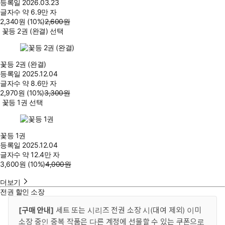
등록일
2026.03.23
글자수
약 6.9만 자
2,340
원
(10%
)
2,600
원
꽃등 2권 (완결) 선택
꽃등 2권 (완결)
등록일
2025.12.04
글자수
약 8.6만 자
2,970
원
(10%
)
3,300
원
꽃등 1권 선택
꽃등 1권
등록일
2025.12.04
글자수
약 12.4만 자
3,600
원
(10%
)
4,000
원
더보기
전권 할인 소장
[구매 안내]
세트 또는 시리즈 전권 소장 시(대여 제외) 이미
소장 중인 중복 작품은 다른 계정에 선물할 수 있는 쿠폰으로