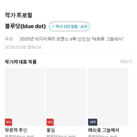
모든 것이 솔영을 오랫동안 지켜봐 온 그의 집착에서 나온 것인 줄은
꿈에도 모르고선.
작가 프로필
[본문 중에서]
블루닷(blue dot)
작가 신간 알림 · 소식
번개가 쳤다. 방안에 불이 들며 희디흰 살빛이 한순간 무산의 눈에
담겼다. 낮고 굵은 음성이 번개와 함께 울렸다.
수상
2025년 리디어워즈 로맨스 e북 신인상 '매화꽃 그늘에서'
“미천한 이 사내로도 괜찮은가.”
2026.01.08
업데이트
그녀의 대답을 기다리는 잠시간 무산은 말라죽을 것 같은 눈빛을 하
고 있었다.
작가의 대표 작품
더보기
“저도……당신을 원해요.”
“그게 무슨 뜻인 줄 아는 건가?”
그녀가 천천히 고개를 끄덕였다. 무산이 그녀의 발목을 잡고 치마
속에 손을 밀어 넣었다.
“뭘 아는데? 네 작은 구멍에 이 사내의 좆이 들어가는 겁니다.”
무산의 집요한 시선에는 굶주림처럼 오래된 갈증이 서려 있었다.
“……무섭지 않아. 이제 무산은 제 서방님이나 다름없어요.”
어둠 속에서 그녀를 집요히 응시하는 눈빛에 뜨거운 불씨가 터졌다.
작은 입술이 살짝 벌어졌다. 두툼한 혀가 조심스럽게 밀려들었다.
“하아…….”
무관의 주인
꽃등
매화꽃 그늘에서
솔영은 파르르 떨며 그를 밀어내려 했으나 뒷머리를 잡은 손에
블루닷(blue dot)
블루닷(blue dot)
블루닷(blue dot)