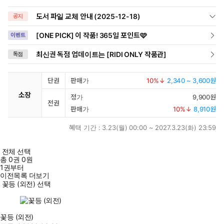
도서 파일 교체 안내 (2025-12-18)
공지
[ONE PICK] 이 작품! 365일 포인트🩷
이벤트
최신권 독점 업데이트는 [RIDI ONLY 작품관]
독점
단권
판매가
10
%↓
2,340 ~ 3,600원
소장
정가
9,900원
전권
판매가
10
%↓
8,910원
혜택 기간 :
3.23(월) 00:00 ~ 2027.3.23(화) 23:59
전체 선택
총
0
권
0원
1권부터
이전목록 더보기
꽃등 (외전) 선택
꽃등 (외전)