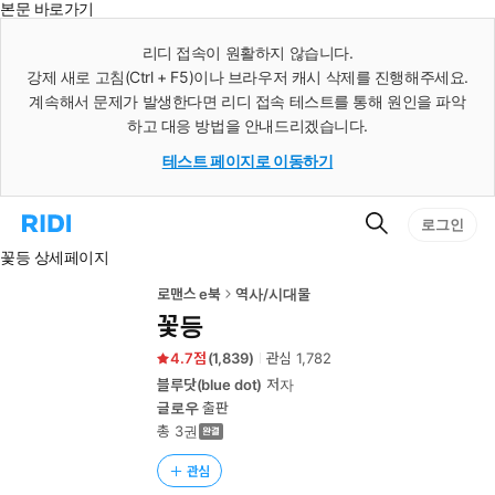
본문 바로가기
인
스
리디 접속이 원활하지 않습니다.
턴
강제 새로 고침(Ctrl + F5)이나 브라우저 캐시 삭제를 진행해주세요.
트
검
계속해서 문제가 발생한다면 리디 접속 테스트를 통해 원인을 파악
색
하고 대응 방법을 안내드리겠습니다.
테스트 페이지로 이동하기
검
리
로그인
색
디
꽃등 상세페이지
홈
으
로
로맨스 e북
역사/시대물
이
꽃등
동
4.7
(
1,839
)
관심
1,782
블루닷(blue dot)
저자
글로우
출판
총 3권
관심