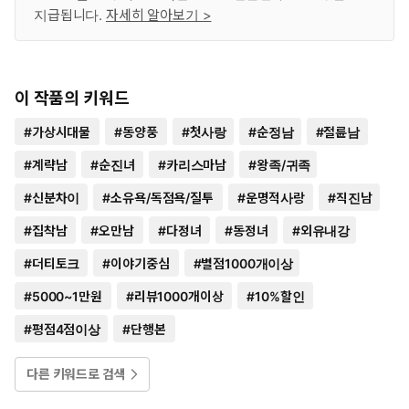
지급됩니다.
자세히 알아보기 >
이 작품의 키워드
#
가상시대물
#
동양풍
#
첫사랑
#
순정남
#
절륜남
#
계략남
#
순진녀
#
카리스마남
#
왕족/귀족
#
신분차이
#
소유욕/독점욕/질투
#
운명적사랑
#
직진남
#
집착남
#
오만남
#
다정녀
#
동정녀
#
외유내강
#
더티토크
#
이야기중심
#
별점1000개이상
#
5000~1만원
#
리뷰1000개이상
#
10%할인
#
평점4점이상
#
단행본
다른 키워드로 검색