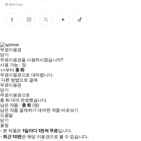
©
RIDI Corp.
페
인
트
유
틱
이
스
위
튜
톡
스
타
터
브
북
그
램
무료이용권
닫기
무료이용권을 사용하시겠습니까?
사용 가능 :
장
<
>부터
총
화
무료이용권으로 대여합니다.
다른 방법으로 결제
무료이용권
닫기
무료이용권으로
총
화
대여 완료했습니다.
남은 작품 :
총
화
(
원)
남은 작품 결제하기
대여한 작품 바로보기
도움말
닫기
꽃등
- 본 작품은
1일
마다
1
편씩 무료
입니다.
-
최근
10편
은 해당 이용권으로 볼 수 없습니다.