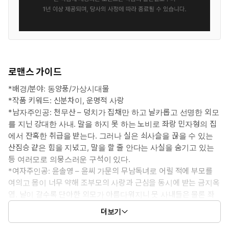
로맨스 가이드
*배경/분야: 동양풍/가상시대물
*작품 키워드: 신분차이, 운명적 사랑
*남자주인공: 천무산 – 덩치가 집채만 하고 날카롭고 선명한 외모
를 지닌 강대한 사내. 말을 하지 못 하는 노비로 좌랑 민자형의 집
에서 잔혹한 취급을 받는다. 그러나 실은 쇠사슬을 끊을 수 있는
산짐승 같은 힘을 지녔고, 말을 할 줄 안다는 사실을 숨기고 있는
등 여러모로 의뭉스러운 구석이 있다.
*여자주인공: 윤솔영 – 윤씨 가문의 무남독녀로 어릴 적에 부모를
여의고 몸이 너무 약해 조부모의 사랑과 근심을 동시에 받는 금지옥
엽. 날이 갈수록 단아한 외모가 아름다워지니 뭇 사내들은 물론 좌
랑 민자형의 끈질긴 구애의 대상이 된다.
더보기
*이럴 때 보세요: