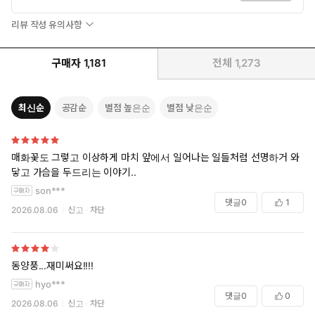
리뷰 작성 유의사항
구매자
1,181
전체
1,273
최신순
공감순
별점 높은순
별점 낮은순
매화꽃도 그렇고 이상하게 마치 앞에서 일어나는 일들처럼 선명하거 와
닿고 가슴을 두드리는 이야기..
son***
댓글
0
1
2026.08.06
신고
차단
동양풍...재미써요!!!!
hyo***
댓글
0
0
2026.08.06
신고
차단