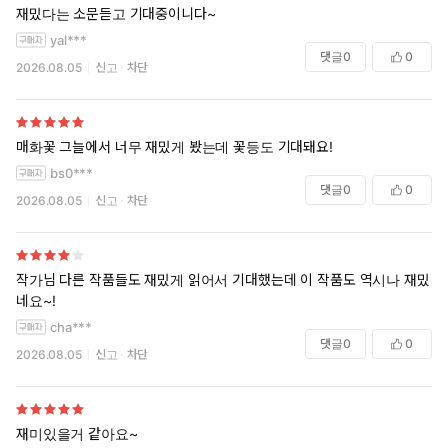
재밌다는 소문듣고 기대중이니다~
yal***
댓글
0
0
2026.08.05
신고
차단
매화꽃 그늘에서 너무 재밌게 봤는데 꽃등도 기대돼요!
bs0***
댓글
0
0
2026.08.05
신고
차단
작가님 다른 작품들도 재밌게 읽어서 기대했는데 이 작품도 역시나 재밌
네요~!
cha***
댓글
0
0
2026.08.05
신고
차단
재미있을거 같아요~