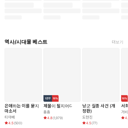
역사/시대물 베스트
더보기
은애하는 이를 묻지
제물이 될지어다
낭군 실종 사건 (개
서
마소서
정판)
춈춈
거비
티야베
도현진
4.8
(
1,979
)
4
4.5
(
500
)
4.5
(
77
)