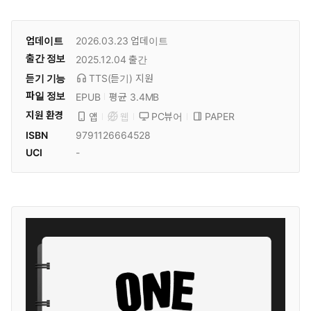
업데이트
2026.03.23
업데이트
출간 정보
2025.12.04
출간
듣기 기능
TTS(듣기)
지원
파일 정보
EPUB
평균 3.4MB
지원 환경
PC뷰어
PAPER
앱
웹
ISBN
9791126664528
UCI
-