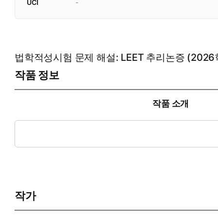
UCI
-
법학적성시험 문제 해설: LEET 추리논증 (202
작품 정보
작품 소개
법학적성시험(LEET) 추리논증 영역 2026학년도 기출문제와 
반의 이해를 넓히고 수험생들에게 실질적인 도움을 주고자 법
작가