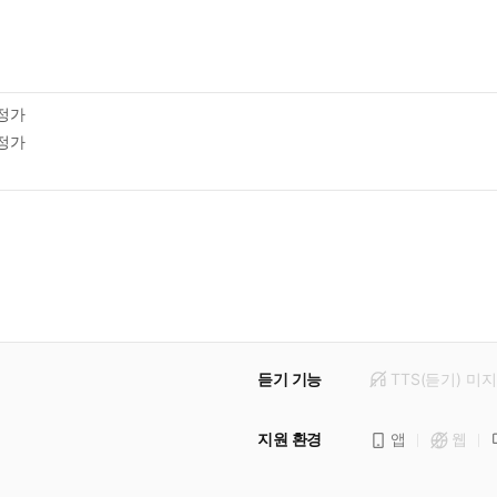
정가
정가
듣기 기능
TTS(듣기)
미
지
지원 환경
앱
웹