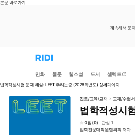
본문 바로가기
계속해서 문제
리
디
홈
으
만화
웹툰
웹소설
도서
셀렉트
로
이
법학적성시험 문제 해설: LEET 추리논증 (2026학년도) 상세페이지
동
진로/교육/교재
교재/수험
법학적성시험 
0
(
0
)
관심
1
법학전문대학원협의회
저자