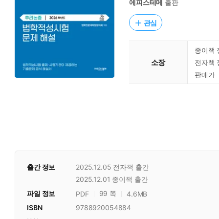
에피스테메
출판
관심
종이책 
소장
전자책 
판매가
출간 정보
2025.12.05
전자책 출간
2025.12.01
종이책 출간
파일 정보
99 쪽
PDF
4.6MB
ISBN
9788920054884