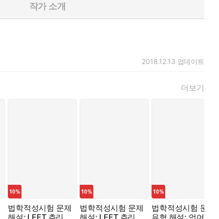
작가 소개
2018.12.13
업데이트
더보기
법학적성시험 문제
법학적성시험 문제
법학적성시험 문항
해설: LEET 추리논
해설: LEET 추리논
유형 해설: 언어이