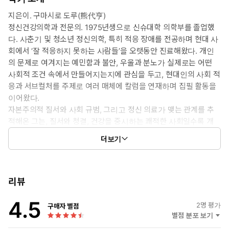
고 있다면 어떨까?
지은이. 구마시로 도루(熊代亨)
정신건강의학과 전문의. 1975년생으로 신슈대학 의학부를 졸업했
정신건강의학과 전문의 구마시로 도루는 신간 《쾌적한 사회의 불
다. 사춘기 및 청소년 정신의학, 특히 적응 장애를 전공하며 현대 사
쾌함》에서 우리가 이룩한 질서와 청결, 효율과 균질화가 우리에게
회에서 ‘잘 적응하지 못하는 사람들’을 오랫동안 진료해왔다. 개인
서 무엇을 앗아갔는지, 그리고 왜 이 최적화된 사회에서 개인은 더
의 문제로 여겨지는 예민함과 불안, 우울과 분노가 실제로는 어떤
불행해지고 있는지를 파헤친다. 이 책은 질서와 청결을 숭상하는 일
사회적 조건 속에서 만들어지는지에 관심을 두고, 현대인의 사회 적
본에서 출간 즉시 큰 반향을 일으켰으며, 서점인과 독자들이 그해 최
응과 서브컬처를 주제로 여러 매체에 칼럼을 연재하며 집필 활동을
고의 인문서에 수여하는 ‘기노쿠니야 인문대상’(2021)을 받으며 화
이어왔다.
제를 모았다.
자본주의적 질서와 사회 규범, 그리고 정신 의료가 맺는 관계를 추
적해온 그는, 질서와 청결, 건강을 중시하는 쾌적한 사회일수록 개
현대 도시 시스템은 과거의 불편함으로부터 우리를 해방시켰지
인이 더 쉽게 ‘문제적인 존재’로 분류되는 현실에 주목해왔다. 《쾌
만, 동시에 개인을 억압하는 또 다른 힘으로 작동해왔다. 이제 현
더보기
적한 사회의 불쾌함》은 이러한 문제의식이 집약된 작업으로, 출간
대인들은 무결점의 능숙하고 효율적인 인간이 되기 위해 끊임없
후 서점인과 독자들이 그해 최고의 인문서를 꼽는 ‘기노쿠니야 인문
이 스스로를 검열한다. 저자는 정신건강, 신체건강, 청결, 저출생,
대상’ 수상작(2021년)으로 선정되며 화제를 모았다.
공간 설계, 의사소통을 주요 키워드로, 현대 사회를 움직이는 가
리뷰
치들이 어떻게 개인을 ‘정상성’이라는 좁은 규격 안에 가두고, 그
국내 출간 도서로는 《로스트 제너레이션 심리학》, 《마흔에는
기준에 미달하는 이들에게 부적격 낙인을 찍는지 날카롭게 짚어
4.5
어른이 될 줄 알았다》가 있으며, 그 밖에 《인간은 어디까지 가축
2
명 평가
구매자 별점
낸다. 이제 우리는, 과거라면 대수롭지 않게 넘겼을 일들에 일일
인가(人間はどこまで家畜か)》, 《인정받고 싶다는 강박(認めら
별점 분포 보기
이 신경을 곤두세우며, 필요 이상의 수치심과 죄책감, 열등감을 느
れたい)》, 《젊음 지향 우울증 사회(‘若作りうつ’ 社会)》 등 다