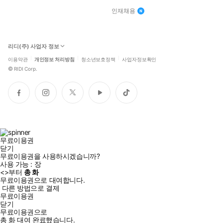
인재채용
리디(주) 사업자 정보
이용약관
개인정보 처리방침
청소년보호정책
사업자정보확인
©
RIDI Corp.
페
인
트
유
틱
이
스
위
튜
톡
스
타
터
브
북
그
램
무료이용권
닫기
무료이용권을 사용하시겠습니까?
사용 가능 :
장
<
>부터
총
화
무료이용권으로 대여합니다.
다른 방법으로 결제
무료이용권
닫기
무료이용권으로
총
화
대여 완료했습니다.