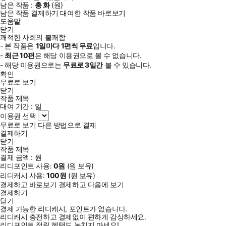
남은 작품 :
총
화
(
원)
남은 작품 결제하기
대여한 작품 바로보기
도움말
닫기
쾌적한 사회의 불쾌함
- 본 작품은
1일
마다
1
편씩 무료
입니다.
-
최근
10편
은 해당 이용권으로 볼 수 없습니다.
- 해당 이용권으로는
무료로
3일
간
볼 수 있습니다.
확인
무료로 보기
닫기
작품 제목
대여 기간 :
일
이용권 선택
무료로 보기
다른 방법으로 결제
결제하기
닫기
작품 제목
결제 금액 :
원
리디포인트 사용:
0
원
(
원 보유)
리디캐시 사용:
100
원
(
원 보유)
결제하고 바로보기
결제하고 다음에 보기
결제하기
닫기
결제 가능한 리디캐시, 포인트가 없습니다.
리디캐시 충전하고 결제없이 편하게 감상하세요.
리디포인트 적립 혜택도 놓치지 마세요!