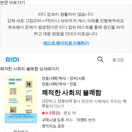
본문 바로가기
인
스
리디 접속이 원활하지 않습니다.
턴
강제 새로 고침(Ctrl + F5)이나 브라우저 캐시 삭제를 진행해주세요.
트
검
계속해서 문제가 발생한다면 리디 접속 테스트를 통해 원인을 파악
색
하고 대응 방법을 안내드리겠습니다.
테스트 페이지로 이동하기
검
리
로그인
색
디
쾌적한 사회의 불쾌함 상세페이지
홈
으
로
인문/사회/역사
정치/사회
이
인문/사회/역사
인문
동
쾌적한 사회의 불쾌함
건강하고 청결하며 질서 정연한 사회에서 우리는 왜
병들어가는가
4.5
(
2
)
관심
19
구마시로 도루
저자
이정미
번역
생각지도
출판
미리보기