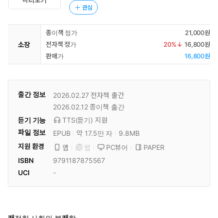
관심
종이책 정가
21,000원
소장
전자책 정가
20
%↓
16,800원
판매가
16,800원
출간 정보
2026.02.27
전자책 출간
2026.02.12
종이책 출간
듣기 기능
TTS(듣기)
지원
파일 정보
EPUB
약 17.5만 자
9.8MB
지원 환경
PC뷰어
PAPER
앱
웹
ISBN
9791187875567
UCI
-