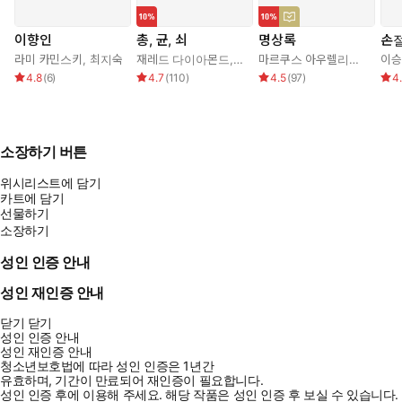
이향인
총, 균, 쇠
명상록
손
라미 카민스키
,
최지숙
재레드 다이아몬드
,
강주헌
마르쿠스 아우렐리우스
,
박문
이승
4.8
(
6
)
4.7
(
110
)
4.5
(
97
)
4
소장하기 버튼
위시리스트에 담기
카트에 담기
선물하기
소장하기
성인 인증 안내
성인 재인증 안내
닫기
닫기
성인 인증 안내
성인 재인증 안내
청소년보호법에 따라 성인 인증은 1년간
유효하며, 기간이 만료되어 재인증이 필요합니다.
성인 인증 후에 이용해 주세요.
해당 작품은 성인 인증 후 보실 수 있습니다.