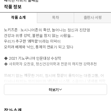
쾌적한 사회의 불쾌함
작품 정보
작품 소개
목차
출판사 서평
노키즈존 ‧ 노시니어존의 확산, 늘어나는 정신과 진단명
건강과 위생 강박, 불편을 참지 않는 사람들…
우리가 추구한 ‘쾌적함’이라는 미덕이
오히려 배제와 낙인, 통제의 연료가 되고 있다
◆ 2021 기노쿠니야 인문대상 수상작
◆ 사회학자 오찬호, 정신건강의학과 전문의 하지현 강력추천
쓰레기 없는 깨끗한 거리, 정시에 칼같이 움직이는 대중교통, 어
디서나 터지는 와이파이와 냉난방 시스템, 소음이나 냄새를 허락
하지 않는 무음무취의 공간, 친절하고 빠른 서비스업 종사자, 지
더보기
극히 얌전한 아이들과 단정하고 건강한 어른들. 현대인은 인류
역사상 가장 청결하고 안전하며 질서 정연한, 그야말로 ‘쾌적한
사회’에 살고 있다. 하지만 이 쾌적함이 타인을 향한 노골적인 배
제와 통제의 동력이 되고, 더 나아가 우리를 억압하고 병들게 하
작가 소개