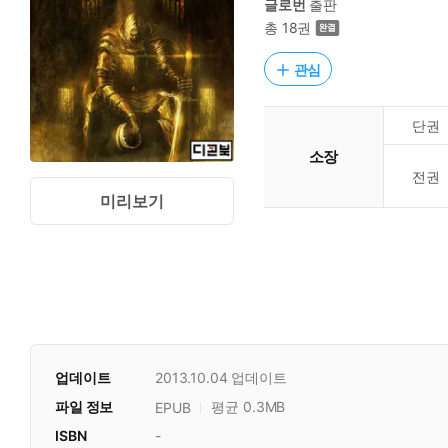
글로번
출판
총 18권
관심
단권
소장
전권
미리보기
업데이트
2013.10.04
업데이트
파일 정보
평균 0.3MB
EPUB
ISBN
-