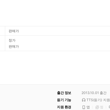
판매가
정가
판매가
출간 정보
2013.10.01
출간
듣기 기능
TTS(듣기)
지원
지원 환경
앱
웹