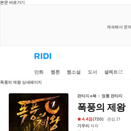
본문 바로가기
계속해서 문제
리
디
홈
으
만화
웹툰
웹소설
도서
셀렉트
로
이
폭풍의 제왕 상세페이지
동
판타지 e북
정통 판타지
폭풍의 제왕
4.4
(
720
)
관심
21
가우리
저자