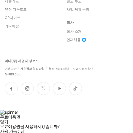
제휴카드
원고 투고
뷰어 다운로드
사업 제휴 문의
CP사이트
회사
리디바탕
회사 소개
인재채용
리디(주) 사업자 정보
이용약관
개인정보 처리방침
청소년보호정책
사업자정보확인
©
RIDI Corp.
페
인
트
유
틱
이
스
위
튜
톡
스
타
터
브
북
그
램
무료이용권
닫기
무료이용권을 사용하시겠습니까?
사용 가능 :
장