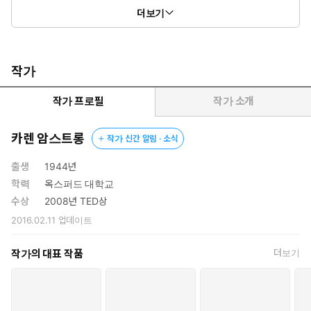
더보기
작가
작가 프로필
작가 소개
카렌 암스트롱
작가 신간 알림 · 소식
출생
1944년
학력
옥스퍼드 대학교
수상
2008년 TED상
2016.02.11
업데이트
작가의 대표 작품
더보기