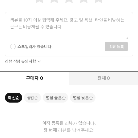
스포일러가 있습니다.
리뷰 등록
리뷰 작성 유의사항
구매자
0
전체
0
최신순
공감순
별점 높은순
별점 낮은순
세계적인 종교학자 카렌 암스트롱이 안내하는 종교와 폭력에 관한
광활하고도 지적인 역사 여행. “종교는 본래 호전적”이라고 주장하
는 이들은 중세 십자군 원정, ‘이단’을 잔인하게 처리한 종교재판,
아직 등록된 리뷰가 없습니다.
16~17세기 유럽의 종교전쟁, 21세기 이슬람 무장 단체의 테러 같
첫 번째 리뷰를 남겨주세요!
은, 종교와 관련된 무수한 전쟁과 폭력을 근거로 든다. 그러나 이 책