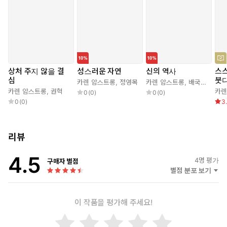
상처 주지 않을 결
성스러운 자연
신의 역사
스스
심
붓
카렌 암스트롱
,
정영목
카렌 암스트롱
,
배국원
,
유지
카렌 암스트롱
,
권혁
카렌
0
(
0
)
0
(
0
)
0
(
0
)
3
리뷰
4.5
4
명 평가
구매자 별점
별점 분포 보기
이 작품을 평가해 주세요!