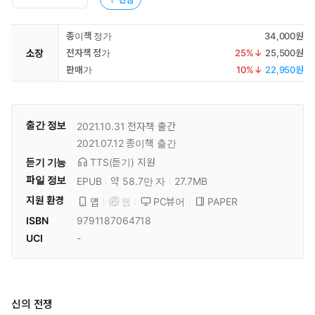
종이책 정가
34,000원
소장
전자책 정가
25
%↓
25,500원
판매가
10
%↓
22,950원
출간 정보
2021.10.31
전자책 출간
2021.07.12
종이책 출간
듣기 기능
TTS(듣기)
지원
파일 정보
EPUB
약 58.7만 자
27.7MB
지원 환경
PC뷰어
PAPER
앱
웹
ISBN
9791187064718
UCI
-
신의 전쟁