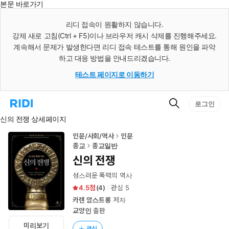
본문 바로가기
인
스
리디 접속이 원활하지 않습니다.
턴
강제 새로 고침(Ctrl + F5)이나 브라우저 캐시 삭제를 진행해주세요.
트
검
계속해서 문제가 발생한다면 리디 접속 테스트를 통해 원인을 파악
색
하고 대응 방법을 안내드리겠습니다.
테스트 페이지로 이동하기
검
리
로그인
색
디
신의 전쟁 상세페이지
홈
으
로
인문/사회/역사
인문
이
종교
종교일반
동
신의 전쟁
성스러운 폭력의 역사
4.5
(
4
)
관심
5
카렌 암스트롱
저자
교양인
출판
미리보기
관심