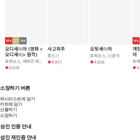
오디세이아 (영화 <
사고외주
오뒷세이아
개정
오디세이> 원작)
아
홍진기
호메로스
,
이준석
호메로스
,
페테르 파울 루벤스
,
박문재
호
4.9
(
7
)
4.9
(
8
)
5.0
(
8
)
4
소장하기 버튼
위시리스트에 담기
카트에 담기
선물하기
소장하기
성인 인증 안내
성인 재인증 안내