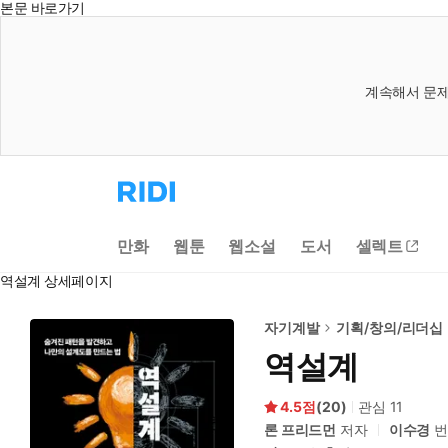
본문 바로가기
계속해서 문제
리
디
홈
으
만화
웹툰
웹소설
도서
셀렉트
로
이
역설계 상세페이지
동
자기계발
기획/창의/리더십
역설계
4.5
(
20
)
관심
11
론 프리드먼
저자
이수경
번