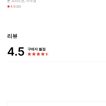
론 프리드먼
,
이수경
4.5
(
20
)
리뷰
4.5
구매자 별점