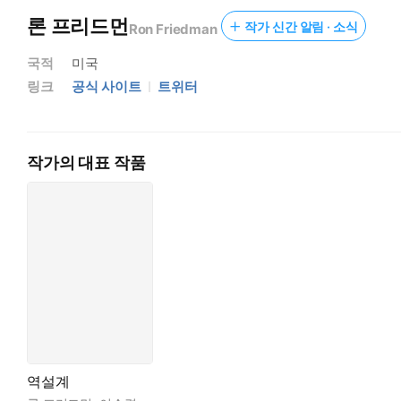
론 프리드먼
작가 신간 알림 · 소식
Ron Friedman
국적
미국
링크
공식 사이트
트위터
작가의 대표 작품
역설계