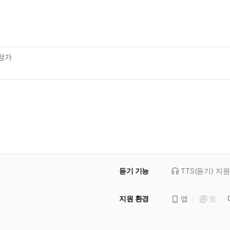
정가
듣기 기능
TTS(듣기)
지원
지원 환경
앱
웹