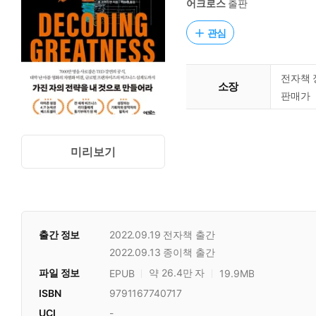
어크로스
출판
관심
전자책 
소장
판매가
미리보기
출간 정보
2022.09.19
전자책 출간
2022.09.13
종이책 출간
파일 정보
약 26.4만 자
EPUB
19.9MB
ISBN
9791167740717
UCI
-