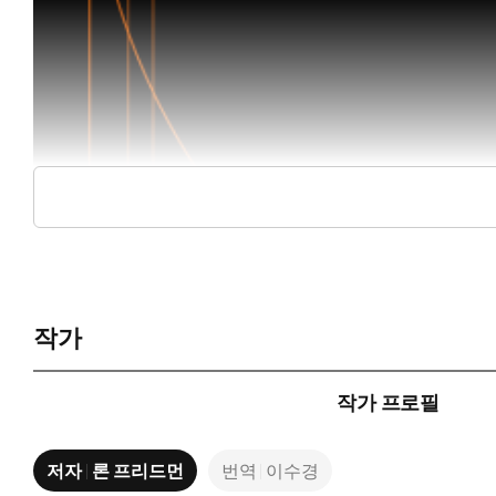
작가
작가 프로필
저자
론 프리드먼
번역
이수경