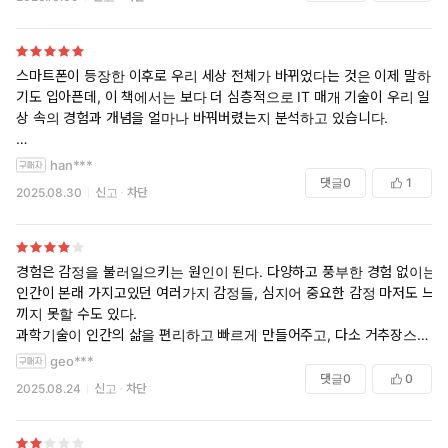
겪게 된다고 여겼던 핵심적인 직접 경험들, 예컨대 대면 소통이나
손으로 쓰고 그리는 일, 무언가를 기다리는 순간과 공공성을 감각
하는 일 등이 멸종 위기에 처해 있다.
스마트폰이 등장한 이후로 우리 세상 전체가 바뀌었다는 것은 이제 말하
문화 비평가이자 역사학자인 크리스틴 로젠은 《경험의 멸종》에
기도 입아픈데, 이 책에서는 보다 더 심층적으로 IT 매개 기술이 우리 일
서 경험이 소멸하는 21세기적 현상을 탐구하고 그 소멸이 갖는 의
상 속의 경험과 개념을 얼마나 바꿔버렸는지 분석하고 있습니다.
미를 철학적으로 분석한다. 대중문화, 과학, 정치, 법률 등 수많은 사
례를 탐사하는 로젠의 작업은 인간의 조건이 되었던 경험들이 사라
IT기기가 효율과 편리를 최우선적으로 내세우기 시작하면서 우리가 기존
han***
져가는 지금, 우리에게 이 흐름을 전복할 지적 근거를 제공한다. 출
에 갖고 있던 개념들(간접 체험, 글쓰기, 대인 관계, 기다림, 혼자 만의 시
댓글
0
1
2025.08.30
신고
차단
간 이후 아마존 사회과학 분야에서 베스트셀러 1위 자리를 차지한
간, 쾌락, 개인화된 공간 등)이 변하기 시작하면서 우리가 무엇을 잃고 있
이 책은 〈가디언〉, 〈에스콰이어〉를 비롯한 유수 언론의 주목을
는지, 그리고 그에 따라 어떤 역효과가 발생할지 우려하고 있습니다.
받았다.
이것도 하나의 시대의 흐름이라 어쩔 수 없는 것으로 치부할 수 있겠지만
경험은 감정을 불러일으키는 원인이 된다. 다양하고 풍부한 경험 없이는
우리 일상 속에서 발생하는 소통 문제, 이기주의, 각종 민폐가 이러한 IT
인간이 본래 가지고있던 여러가지 감정들, 심지어 중요한 감정 마저도 느
매개 기술에 의한 것이라고도 생각해보면 당연하다고 생각하는 시대의
끼지 못할 수도 있다.
흐름에 의문과 경각심을 갖게 하는 것만으로도 충분히 값어치 있는 책이
과학기술이 인간의 삶을 편리하고 빠르게 만들어주고, 다소 거추장스러
라고 할 수 있겠습니다.
운 타인과의 접촉을 차단해주는 등 편의를 제공하는 듯 하지만, 이는 곳
geo***
우리가 느낄 수 있는 다양한 감정들을 느낄 기회조차 차단하는 효과를 내
댓글
0
0
2025.08.24
신고
차단
고 말았다. 과연 오늘날의 이런 경험의 멸종이 바람직한 것인가.
이를 보완하기 위해서 타인의 감정, 심지어 나의 감정까지 모니터링해주