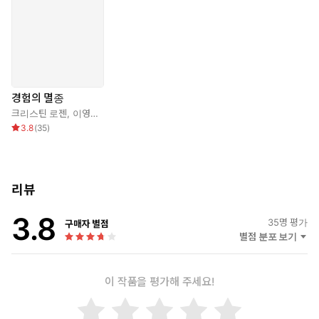
경험의 멸종
크리스틴 로젠
,
이영래
3.8
(
35
)
리뷰
3.8
35
명 평가
구매자 별점
별점 분포 보기
이 작품을 평가해 주세요!