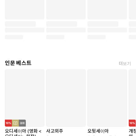
인문 베스트
더보기
오디세이아 (영화 <
사고외주
오뒷세이아
개정