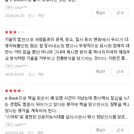
cha***
댓글
0
0
2026.06.25
신고
차단
기술의 발전으로 사람들과의 관계, 장소, 질서 등의 변화에서 우리가 다시
생각해볼만한 점은 잘 짚어내는듯 했으나 부정적으로 묘사한 문제의 대
★ 《불안 세대》 조너선 하이트 추천
안이 거의 없을 뿐만 아니라 그나마 제시한 방식 중 하나가 미국의 재침례
★ 〈가디언〉, 〈에스콰이어〉 주목 도서
교 방식처럼 기술을 거부하고 전통방식을 남기자는 것이다. 이런건 좋게
★ 아마존 사회과학 베스트셀러 1위
말해도 온고지신이라고 하기 어렵고 나쁘게 이야기하면 꼰대의 한마디라
mer***
고 밖에 볼 수 없을 것 같다.
댓글
0
0
2026.03.01
신고
차단
“멸종 위기에 놓인 ‘인간다운 삶’을 구출하라”
대면 소통에서 길찾기의 감각까지,
경험의 순간을 되찾기 위한 광범위한 지적 성찰이 시작된다
e-Book으로 책을 읽은지 꽤 오랜 시간이 지났는데 종이책의 질감을 느끼
우리의 일상은 인공지능을 비롯한 디지털 기술의 터전이 되어가고
는 경험도 멸종이 되어가고 있다는 생각에 책을 읽으면서도 잘못을 하고
있다. 우리는 챗GPT에게 문서 요약을 맡기고, 비대면 미팅 플랫폼
있다는 생각을 계속하게 된다.
을 통해 소통하고, 소셜 미디어에 실시간으로 일상을 업로드한다.
"스마트"로 표현된 인공지능시대를 살아가면서 뭐가 정답인지를 모르는
고민을 한번 더하게 한다.
현실과 디지털의 경계는 이미 무너졌으며, 이제는 기술로 매개된 경
sai***
댓글
0
0
험이 인간의 직접 경험을 대체해 나가고 있다. 인간이라면 누구나
2025.10.09
신고
차단