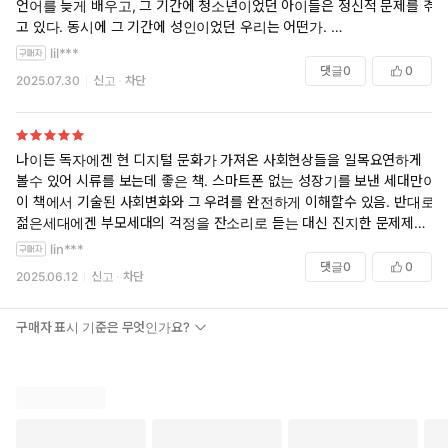
한 욕구를 억제해야 한다. 더 건전한 공동체로 이어지는 미덕과 관행을 되
언어를 늦게 배우고, 그 기간에 청소년이었던 아이들은 정신적 문제를 겪
살려야 한다. ”
고 있다. 동시에 그 기간에 성인이었던 우리는 어떤가.
이 책은 우리가 잃어버린 물리적 경험에 대해 끝없이 얘기한다. 기술이 발
lil***
어차피 모든 것은 우리의 선택이 아닐까. 장밋빛 미래를 약속하는 사람들
달함으로 인해 잃어버린 직접 대면으로 얻는 연민과 온정 같은 것들 말이
댓글
0
0
2025.07.30
신고
차단
의 말 이면에는 반드시 어두운 암흑이 존재한다는 사실을 명심할 것. 인간
다. 갈수록 기술이 발달하는 현 시점에서 한번쯤 뒤돌아볼 가치가 있는 내
의 감정마저 먼저 감지하고 조절하려는 과학기술에지만 이를 사용할지
용이었다.
말지는 아직까지 인간의 선택에 달려있다. 저자도 인용했지만, 빅터 프랭
클의 《죽음의 수용소에서》 에서 말한대로 “인간에게서 모든 것을 빼앗
나이든 독자에겐 현 디지털 문화가 가져온 사회현상들을 일목요연하게
을 수 있겠지만 단 한 가지, 마지막 남은 인간의 자유, 즉 주어진 상황에서
볼수 있어 시류를 보는데 좋은 책. 스마트폰 없는 성장기를 보낸 세대만이
자신의 태도를 선택하고 자신의 방식을 선택하는 자유만은 빼앗을 수 없
이 책에서 기술된 사회변화와 그 우려를 완전하게 이해할수 있음. 반대로
다.” 나 스스로 인간이 인간임을 포기하지 않겠다는 개개인의 자유의지가
젊은세대에겐 부모세대의 걱정을 잔소리로 듣는 대신 진지한 문제제기로
다시금 요구되는 요즘인듯 하다.
여기는데 도움이 될수 있는 책. 즉 현 상황을 짚고 세대간 이해를 도울 수
lin***
_________
있는 저서라 할 수 있음.
댓글
0
0
2025.06.12
신고
차단
이 새로운 세계에서 우리는 개인이 아닌 사용자다. 이 세계는 우리가 현실
보다 더 선호하도록 설계되어 있다. 이 책은 우리가 때로는 의도적으로,
구매자 표시 기준은 무엇인가요?
때로는 의도치 않게 소중한 인간 경험을 시들어 죽게 내버려두었기 때문
에 이런 상황에까지 이르렀다고 주장한다. 잃어버린 것을 되찾겠다는 의
지를 계속 갖지 않는다면 기술로 진보한 세계는 만날 수 없다. 소멸하고
있는 근본적인 인간 경험을 붙잡지 못한다면 공통의 현실과 목적에 대한
의식이 약해진 세상, 인간의 판단에 대한 불신으로 문화와 정치가 양극화
된 세상을 만나게 될 것이다. 지난 20년간 우리가 경험한 기술 변화는 사