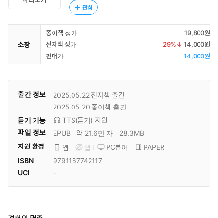
미리보기
관심
종이책 정가
19,800원
소장
전자책 정가
29
%↓
14,000원
판매가
14,000원
출간 정보
2025.05.22
전자책 출간
2025.05.20
종이책 출간
듣기 기능
TTS(듣기)
지원
파일 정보
EPUB
약 21.6만 자
28.3MB
지원 환경
PC뷰어
PAPER
앱
웹
ISBN
9791167742117
UCI
-