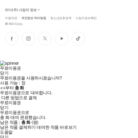
리디(주) 사업자 정보
이용약관
개인정보 처리방침
청소년보호정책
사업자정보확인
©
RIDI Corp.
페
인
트
유
틱
이
스
위
튜
톡
스
타
터
브
북
그
램
무료이용권
닫기
무료이용권을 사용하시겠습니까?
사용 가능 :
장
<
>부터
총
화
무료이용권으로 대여합니다.
다른 방법으로 결제
무료이용권
닫기
무료이용권으로
총
화
대여 완료했습니다.
남은 작품 :
총
화
(
원)
남은 작품 결제하기
대여한 작품 바로보기
도움말
닫기