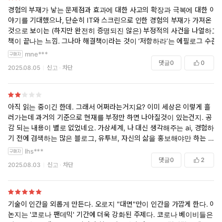
는 기계장치들이 발전했고, 이러한 데이터를 이용해서 구매욕구와 연결
경험의 부재가 낳는 문제점과 효과에 대한 사고의 확장과 극복에 대한 이
하거나 각종 쾌락을 제공하는 앱들이 개발되기도 한다. 사람들은 점점 상
야기를 기대했으나, 단순히 IT와 스크린으로 인한 경험의 부재가 가져온
업적인 이득을 위한 대상으로 전락하고, 과학기술이 제공하는 편의를 손
것으로 보이는 (하지만 완전히 증명되진 않은) 부정적의 사건을 나열하고
쉽게 향유하면서 점차 인간으로서의 미덕과 인간성을 잊어가는 껍데기만
책이 끝나는 느낌. 그나마 해결책이라는 것이 ‘저항하라’는 에필로그 수준
남은 무기력한 존재가 되고 말 것이다.
mne***
댓글
0
0
2025.08.05
신고
차단
읽을수록 너무 오싹한 기분이었다. 편의만 쫓다보면 어느순간 마주하게
될 인류의 모습을 현실적이고 직관적으로 그려보여주는 책. 얼마전에 읽
은 <편안함의 습격>이 떠오르는 대목이 많았다. 한쪽에서는 열심히 기술
을 발전시키고 있는데 다른 한쪽에서는 열심히 여기에 제동을 걸면서 사
아직 읽는 중이긴 한데. 그래서 어쩌라는거지요? 이미 세상은 이렇게 흘
람들의 발길을 되돌려야 한다고 주장하는 현실이 몹시 아이러니하면서
러가는데 과거의 기준으로 현재를 부정만 하면 나아질것이 있는건지. 공
혼란스럽기도 하다.
감 되는 내용이 별로 없었네요. 가상세계, 나 대신 생각해주는 ai, 경험하
기 전에 검색하는 많은 블로그, 유투브, 자신의 삶을 홍보해야만 하는 지
“ 기술은 중립적이지 않다. 기술은 양면적이다. 역사학자 루이스 멈퍼드
금 주관을 가지고 살기 위해선 더 많은 생각을 해볼 수있는 다양한 경험이
lhs***
가 그의 저서 《기술과 문명》 에서 언급했듯이 “기술은 해방의 도구이자
필요한건 맞습니다. 더 많이 경험해 보세요. 더 많이 생각해 보세요.
댓글
0
2
억압의 도구다.” 건전치 못한 영향으로부터 자신을 해방시키기 위해서는
2025.08.03
신고
차단
기술로 가능해진 매끄러운 삶에 다시 마찰을 도입해야 한다. 더 많은 대면
상호작용에 참여하고, 공적 공간에서 다른 사람을 더 주의 깊게 살피고 배
려하며, 스마트폰 사용을 최소화할 것을 권장하는 공적 공간을 더 많이 만
들어야 한다. 자신이 시간을 어떻게 사용하는지 더 잘 파악하고 온라인에
기술이 인간을 외롭게 만든다. 오로지 "대면"만이 인간을 가깝게 한다. 이
서 많은 시간을 보낼 때의 기회비용을 고민해야 한다. 즉각적인 만족에 대
논지는 '코로나 팬데믹' 기간에 더욱 강화된 주제다. 코로나 베이비들은