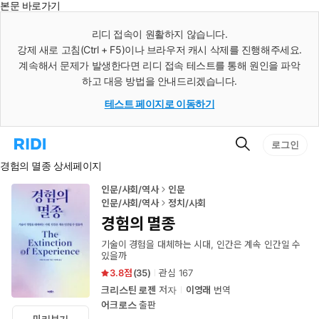
본문 바로가기
인
스
리디 접속이 원활하지 않습니다.
턴
강제 새로 고침(Ctrl + F5)이나 브라우저 캐시 삭제를 진행해주세요.
트
검
계속해서 문제가 발생한다면 리디 접속 테스트를 통해 원인을 파악
색
하고 대응 방법을 안내드리겠습니다.
테스트 페이지로 이동하기
검
리
로그인
색
디
경험의 멸종 상세페이지
홈
으
로
인문/사회/역사
인문
이
인문/사회/역사
정치/사회
동
경험의 멸종
기술이 경험을 대체하는 시대, 인간은 계속 인간일 수
있을까
3.8
(
35
)
관심
167
크리스틴 로젠
저자
이영래
번역
어크로스
출판