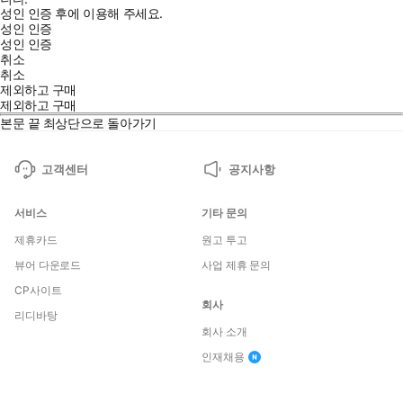
성인 인증 후에 이용해 주세요.
성인 인증
성인 인증
취소
취소
제외하고 구매
제외하고 구매
본문 끝
최상단으로 돌아가기
고객센터
공지사항
서비스
기타 문의
제휴카드
원고 투고
뷰어 다운로드
사업 제휴 문의
CP사이트
회사
리디바탕
회사 소개
인재채용