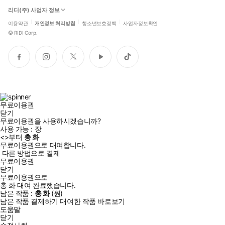
리디(주) 사업자 정보
이용약관
개인정보 처리방침
청소년보호정책
사업자정보확인
©
RIDI Corp.
페
인
트
유
틱
이
스
위
튜
톡
스
타
터
브
북
그
램
무료이용권
닫기
무료이용권을 사용하시겠습니까?
사용 가능 :
장
<
>부터
총
화
무료이용권으로 대여합니다.
다른 방법으로 결제
무료이용권
닫기
무료이용권으로
총
화
대여 완료했습니다.
남은 작품 :
총
화
(
원)
남은 작품 결제하기
대여한 작품 바로보기
도움말
닫기