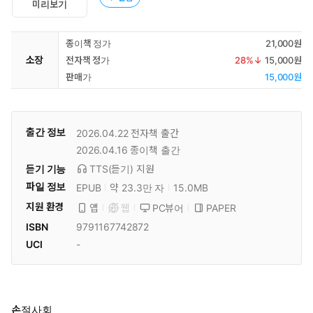
미리보기
종이책 정가
21,000원
소장
전자책 정가
28
%↓
15,000원
판매가
15,000원
출간 정보
2026.04.22
전자책 출간
2026.04.16
종이책 출간
듣기 기능
TTS(듣기)
지원
파일 정보
EPUB
약 23.3만 자
15.0MB
지원 환경
PC뷰어
PAPER
앱
웹
ISBN
9791167742872
UCI
-
손절사회