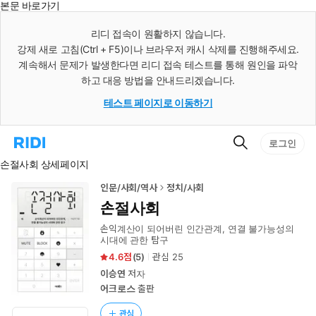
본문 바로가기
인
스
리디 접속이 원활하지 않습니다.
턴
강제 새로 고침(Ctrl + F5)이나 브라우저 캐시 삭제를 진행해주세요.
트
검
계속해서 문제가 발생한다면 리디 접속 테스트를 통해 원인을 파악
색
하고 대응 방법을 안내드리겠습니다.
테스트 페이지로 이동하기
검
리
로그인
색
디
손절사회 상세페이지
홈
으
로
인문/사회/역사
정치/사회
이
손절사회
동
손익계산이 되어버린 인간관계, 연결 불가능성의
시대에 관한 탐구
4.6
(
5
)
관심
25
이승연
저자
어크로스
출판
관심