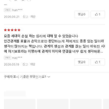
우리 일상 속에 깊이 친숙하게 자리잡은 치료요법, 인간관계를 주제로한
han***
예능 방송, 정신건강 인식의 확대, mbti, 소셜미디어 등으로 인해 달라진
댓글
0
1
2026.06.21
신고
차단
인간 관계와 하나의 상품으로서 존재하게 된 사람의 마음 등 매우 깊이있
는 분석을 보여줍니다.
달라진 시대상에 따라 개인주의와 마음의 벽이 깊어만 가고 있지만 그래
요즘 세대의 손절 하는 심리에 대해 알 수 있었습니다
도 지금 우리에게 필요한 것은 서로에 대한 연대와 공감이라는 것을 다시
인간관계를 효율과 손익으로만 판단하는게 저에게도 종종 있는 일이라
되새겨 주네요. ☺️
생각이 많아지는 책입니다. 관계의 생성과 관계를 끊는 일이 쉬워진 시대
에 자기보호라는 미명하에 관계의 의미와 연결을 너무 쉽게 생각해온게
아닐지 읽고 나면 제 인간관계에 대해 되돌아보게 됩니다
nac***
댓글
0
1
2026.05.19
신고
차단
구매자 표시 기준은 무엇인가요?
사회 구성원 대다수가 외로움을 호소하는 동시에 자발적으로 단절을
선택하는 이유는 무엇일까? 《손절사회》는 타인을 감정적 득실에
따라 평가하며, 손절이라는 행위를 통해 관계를 최적화하는 것이 우
리의 새로운 문화적 과제가 되었다고 이야기하는 책이다. 손익계산
이 되어버린 오늘날의 인간관계, 그 안에 담긴 각자도생의 논리를 심
리학에서 대중문화에 이르는 전방위적 탐구를 통해 설명한다.