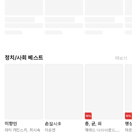
정치/사회 베스트
더보기
이향인
손절사회
총, 균, 쇠
명
라미 카민스키
,
최지숙
이승연
재레드 다이아몬드
,
강주헌