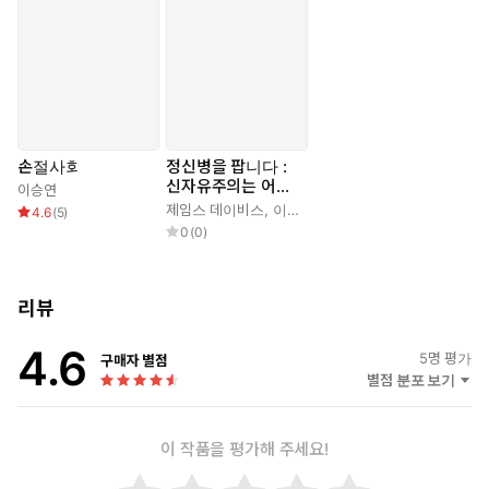
손절사회
정신병을 팝니다 :
신자유주의는 어떻
이승연
게 우리 마음을 병
제임스 데이비스
,
이승연
4.6
(
5
)
들게 하는가
0
(
0
)
리뷰
4.6
5
명 평가
구매자 별점
별점 분포 보기
이 작품을 평가해 주세요!