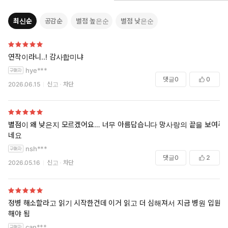
최신순
공감순
별점 높은순
별점 낮은순
연작이라니..! 감사합미냐
hye***
댓글
0
0
2026.06.15
신고
차단
별점이 왜 낮은지 모르겠어요… 너무 아름답습니다 망사랑의 끝을 보여주
네요
nsh***
댓글
0
2
2026.05.16
신고
차단
정병 해소할라고 읽기 시작한건데 이거 읽고 더 심해져서 지금 병원 입원
해야 됨
can***