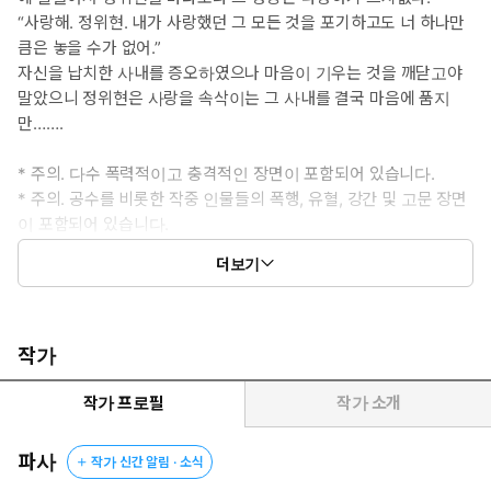
“사랑해. 정위현. 내가 사랑했던 그 모든 것을 포기하고도 너 하나만
큼은 놓을 수가 없어.”
자신을 납치한 사내를 증오하였으나 마음이 기우는 것을 깨닫고야
말았으니 정위현은 사랑을 속삭이는 그 사내를 결국 마음에 품지
만…….
* 주의. 다수 폭력적이고 충격적인 장면이 포함되어 있습니다.
* 주의. 공수를 비롯한 작중 인물들의 폭행, 유혈, 강간 및 고문 장면
이 포함되어 있습니다.
* 도원향가의 연작입니다. 스핀오프 소설이며 도원향가와 수라악도
더보기
의 캐릭터는 구분되어 다른 존재입니다.
작가
작가 프로필
작가 소개
파사
작가 신간 알림 · 소식