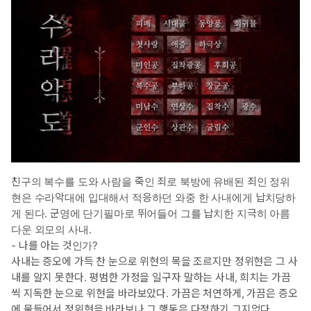
희치는 힘없이 웃곤 내 이마에 입을 맞추었다.
친구의 복수를 도와 사람을 죽인 죄로 북방에 유배된 죄인 정위
현은 수라악대에 입대해서 적응하던 와중 한 사내에게 납치당하
게 된다. 군영에 단기필마로 뛰어들어 그를 납치한 지극히 아름
다운 외모의 사내.
- 나를 아는 것인가?
사내는 증오에 가득 찬 눈으로 위현의 목을 조르지만 정위현은 그 사
내를 알지 못한다. 평범한 가정을 일구자 말하는 사내, 희치는 가끔
씩 지독한 눈으로 위현을 바라보았다. 가끔은 처연하게, 가끔은 증오
에 물들어서 정위현을 바라보나 그 행동은 다정하기 그지없다.