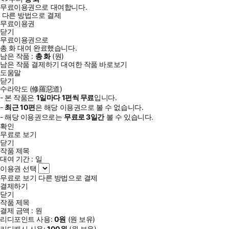
무료이용권으로 대여합니다.
다른 방법으로 결제
무료이용권
닫기
무료이용권으로
총
화
대여 완료했습니다.
남은 작품 :
총
화
(
원)
남은 작품 결제하기
대여한 작품 바로보기
도움말
닫기
수라악도 (修羅惡道)
- 본 작품은
1일
마다
1
편씩 무료
입니다.
-
최근
10편
은 해당 이용권으로 볼 수 없습니다.
- 해당 이용권으로는
무료로
3일
간
볼 수 있습니다.
확인
무료로 보기
닫기
작품 제목
대여 기간 :
일
이용권 선택
무료로 보기
다른 방법으로 결제
결제하기
닫기
작품 제목
결제 금액 :
원
리디포인트 사용:
0
원
(
원 보유)
리디캐시 사용:
100
원
(
원 보유)