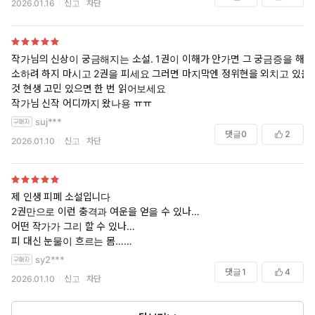
2026.01.16
신고
차단
작가님의 신상이 궁금해지는 소설. 1권이 이해가 안가면 그 궁금증을 해
소하려 하지 마시고 2권을 피세요 그러면 마지막엔 정위현을 외치고 있을
것 현생 고민 있으면 한 번 읽어보세요
작가님 신작 어디까지 왔나용 ㅠㅠ
suj***
댓글
0
2
2026.01.10
신고
차단
제 인생 피폐 소설입니다
2권만으로 이런 충격과 여운을 얻을 수 있나…
어떤 작가가 그리 할 수 있나…
피 대신 눈물이 흐르는 몸…
눈물 대신 피가 흐르는 눈…
sy2***
저는 아직도 수라도를 걷고 있습니다
댓글
1
4
2026.01.10
신고
차단
작가님, 건강하세요