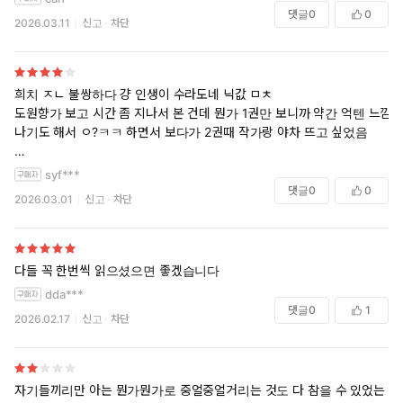
댓글
0
0
2026.03.11
신고
차단
희치 ㅈㄴ 불쌍하다 걍 인생이 수라도네 닉값 ㅁㅊ
도원향가 보고 시간 좀 지나서 본 건데 뭔가 1권만 보니까 약간 억텐 느낌
나기도 해서 ㅇ?ㅋㅋ 하면서 보다가 2권때 작가랑 야차 뜨고 싶었음
공이 ㅈㄴ 굴러서 그건 좋았는데 내 취향은 한 명은 상식인인게 좋은듯...
syf***
하하
댓글
0
0
2026.03.01
신고
차단
다들 꼭 한번씩 읽으셨으면 좋겠습니다
dda***
댓글
0
1
2026.02.17
신고
차단
자기들끼리만 아는 뭔가뭔가로 중얼중얼거리는 것도 다 참을 수 있었는