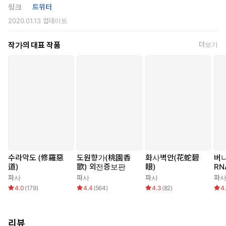
링크
트위터
2020.01.13
업데이트
작가의 대표 작품
더보기
수라악도 (修羅惡
도원향가(桃園香
화사벽안(花蛇碧
버나
道)
歌) 외전증보판
眼)
RN
OT
파사
파사
파사
파
4.0
(
179
)
4.4
(
564
)
4.3
(
82
)
4
리뷰