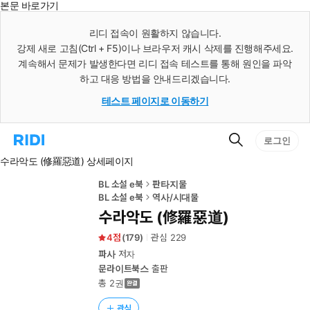
본문 바로가기
인
스
리디 접속이 원활하지 않습니다.
턴
강제 새로 고침(Ctrl + F5)이나 브라우저 캐시 삭제를 진행해주세요.
트
검
계속해서 문제가 발생한다면 리디 접속 테스트를 통해 원인을 파악
색
하고 대응 방법을 안내드리겠습니다.
테스트 페이지로 이동하기
검
리
로그인
색
디
수라악도 (修羅惡道) 상세페이지
홈
으
로
BL 소설 e북
판타지물
이
BL 소설 e북
역사/시대물
동
수라악도 (修羅惡道)
4
(
179
)
관심
229
파사
저자
문라이트북스
출판
총 2권
관심