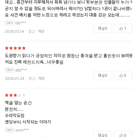
데요.. 중간부터 지루해져서 휙휙 넘기다 보니 뒷부분은 인물들이 누가 누
군지 알 수 없을 정도로 되어버려서 뭐야?만 남발하다 1권이 끝나버렸네
요 사건 배치를 어떤 느낌으로 하려고 하셨는지 대충 감은 오는데..... 그
러기엔 다음권으로 가기까지가 좀 지칩니다ㅠ 의식의 흐름을 읽는 느낌
tib***
이에요... 2권은 좀 다른가싶어서 깠는데 2권도 비슷하네요 휴...... 글을
댓글
0
1
2026.02.14
신고
차단
못 쓰시는 건 아닌데 괜히 샀다는 생각이 드는 게 너무 아쉬워요........ 리
뷰보니까 다른 시리즈?의 스핀오프인 거 같은데 하.... 그냥 후회만 됩니
다 스토리 관련 리뷰를 하자면 그냥 둘이 좀 대화를 하면 안되나? 싶고..
답답 분량이 짧은 만큼 스토리적으로는 기대를 하진 않았지만 진짜로 둘
도원향가 읽다가 긍정적인 의미로 엄청난 충격을 받고 홀린듯이 보러왔
이서 속으로 화내는 것만 보다가 끝난 거 같아요
어요 진짜 레전드지옥…너무좋음
dld***
댓글
0
0
2026.01.24
신고
차단
책을 덮는 순간
완전히.....
수라악도임
엔딩부터 시작되는 이야기
som***
댓글
0
0