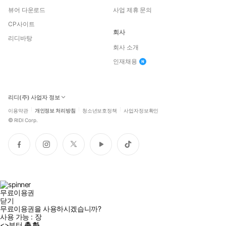
뷰어 다운로드
사업 제휴 문의
CP사이트
회사
리디바탕
회사 소개
인재채용
리디(주) 사업자 정보
이용약관
개인정보 처리방침
청소년보호정책
사업자정보확인
©
RIDI Corp.
페
인
트
유
틱
이
스
위
튜
톡
스
타
터
브
북
그
램
무료이용권
닫기
무료이용권을 사용하시겠습니까?
사용 가능 :
장
<
>부터
총
화