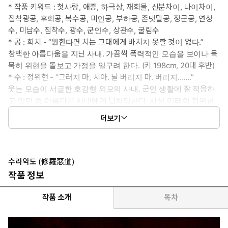
* 작품 키워드 : 첫사랑, 애증, 하극상, 재회물, 신분차이, 나이차이,
집착광공, 후회공, 복수공, 미인공, 부하공, 존댓말공, 장군공, 연상
수, 미남수, 집착수, 광수, 군인수, 상관수, 굴림수
* 공 : 희치 - “원한다면 치는 그대에게 바치지 못할 것이 없다.”
창백한 아름다움을 지닌 사내. 가끔씩 폭력적인 모습을 보이나 묵
묵히 위현을 돌보고 가정을 일구려 한다. (키 198cm, 20대 후반)
* 수 : 정위현 - “그러지 마, 치아. 날 버리지 마. 버리지…….”
웃는 모습이 서글한 호감형 외모의 사내. 군인 생활에 잘 적응하
고 있던 중 아름다운 사내에게 납치당한다. 사실 미래의 정위현
은 그 자신조차 상상할 수 없을 만큼 지금과 달라져 있었다. (키
더보기
184cm, 20대 후반 / 회귀 전 30대 초반)
* 이럴 때 보세요 : 깊은 애증의 스토리가 끌릴 때
* 공감 글귀 :
쓸쓸한 목소리가 내 귀를 울렸다.
수라악도 (修羅惡道)
“위현, 떠나지 마.”
작품 정보
이유도 모르게 가슴이 찌르르 울렸다. 그는 공허한 눈으로 나를 보고
있었다. 나는 숨조차 쉴 수 없어 그저 그를 바라보다가 더듬거리는
작품 소개
목차
목소리로 답했다.
“떠나지, 떠나지 않을 거야.”