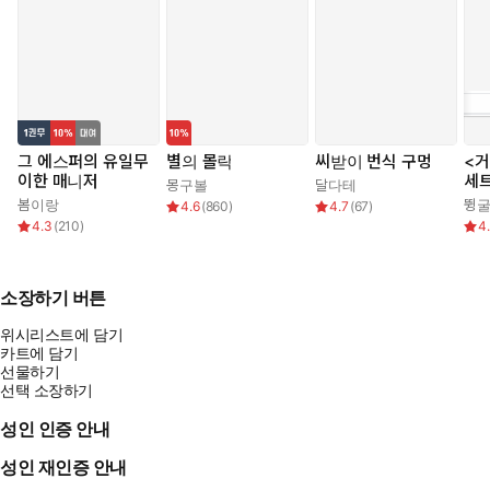
그 에스퍼의 유일무
별의 몰락
씨받이 번식 구멍
<거
이한 매니저
세
몽구볼
달다테
봄이랑
뜅
4.6
(
860
)
4.7
(
67
)
4.3
(
210
)
4
소장하기 버튼
위시리스트에 담기
카트에 담기
선물하기
선택 소장하기
성인 인증 안내
성인 재인증 안내