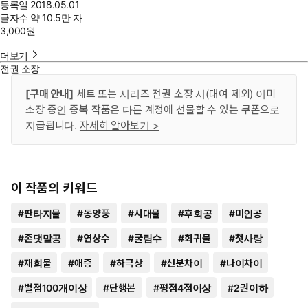
등록일
2018.05.01
글자수
약 10.5만 자
3,000
원
더보기
전권 소장
[구매 안내]
세트 또는 시리즈 전권 소장 시(대여 제외) 이미
소장 중인 중복 작품은 다른 계정에 선물할 수 있는 쿠폰으로
지급됩니다.
자세히 알아보기 >
이 작품의 키워드
#
판타지물
#
동양풍
#
시대물
#
후회공
#
미인공
#
존댓말공
#
연상수
#
굴림수
#
회귀물
#
첫사랑
#
재회물
#
애증
#
하극상
#
신분차이
#
나이차이
#
별점100개이상
#
단행본
#
평점4점이상
#
2권이하