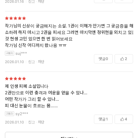
2026.01.16
신고
차단
작가님의 신상이 궁금해지는 소설. 1권이 이해가 안가면 그 궁금증을 해
소하려 하지 마시고 2권을 피세요 그러면 마지막엔 정위현을 외치고 있을
것 현생 고민 있으면 한 번 읽어보세요
작가님 신작 어디까지 왔나용 ㅠㅠ
suj***
댓글
0
2
2026.01.10
신고
차단
제 인생 피폐 소설입니다
2권만으로 이런 충격과 여운을 얻을 수 있나…
어떤 작가가 그리 할 수 있나…
피 대신 눈물이 흐르는 몸…
눈물 대신 피가 흐르는 눈…
sy2***
저는 아직도 수라도를 걷고 있습니다
댓글
1
4
2026.01.10
신고
차단
작가님, 건강하세요