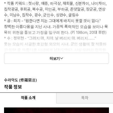
* 작품 키워드 : 첫사랑, 애증, 하극상, 재회물, 신분차이, 나이차이,
집착광공, 후회공, 복수공, 미인공, 부하공, 존댓말공, 장군공, 연상
수, 미남수, 집착수, 광수, 군인수, 상관수, 굴림수
* 공 : 희치 - “원한다면 치는 그대에게 바치지 못할 것이 없다.”
창백한 아름다움을 지닌 사내. 가끔씩 폭력적인 모습을 보이나 묵
묵히 위현을 돌보고 가정을 일구려 한다. (키 198cm, 20대 후반)
* 수 : 정위현 - “그러지 마, 치아. 날 버리지 마. 버리지…….”
웃는 모습이 서글한 호감형 외모의 사내. 군인 생활에 잘 적응하
고 있던 중 아름다운 사내에게 납치당한다. 사실 미래의 정위현
은 그 자신조차 상상할 수 없을 만큼 지금과 달라져 있었다. (키
더보기
184cm, 20대 후반 / 회귀 전 30대 초반)
* 이럴 때 보세요 : 깊은 애증의 스토리가 끌릴 때
* 공감 글귀 :
쓸쓸한 목소리가 내 귀를 울렸다.
수라악도 (修羅惡道)
“위현, 떠나지 마.”
작품 정보
이유도 모르게 가슴이 찌르르 울렸다. 그는 공허한 눈으로 나를 보고
있었다. 나는 숨조차 쉴 수 없어 그저 그를 바라보다가 더듬거리는
작품 소개
목차
목소리로 답했다.
“떠나지, 떠나지 않을 거야.”