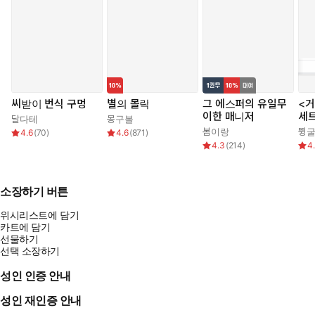
씨받이 번식 구멍
별의 몰락
그 에스퍼의 유일무
<거
이한 매니저
세
달다테
몽구볼
봄이랑
뜅
4.6
(
70
)
4.6
(
871
)
4.3
(
214
)
4
소장하기 버튼
위시리스트에 담기
카트에 담기
선물하기
선택 소장하기
성인 인증 안내
성인 재인증 안내