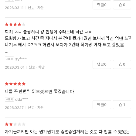
댓글
0
0
2026.03.11
신고
차단
희치 ㅈㄴ 불쌍하다 걍 인생이 수라도네 닉값 ㅁㅊ
도원향가 보고 시간 좀 지나서 본 건데 뭔가 1권만 보니까 약간 억텐 느낌
나기도 해서 ㅇ?ㅋㅋ 하면서 보다가 2권때 작가랑 야차 뜨고 싶었음
공이 ㅈㄴ 굴러서 그건 좋았는데 내 취향은 한 명은 상식인인게 좋은듯...
syf***
하하
댓글
0
0
2026.03.01
신고
차단
다들 꼭 한번씩 읽으셨으면 좋겠습니다
dda***
댓글
0
1
2026.02.17
신고
차단
자기들끼리만 아는 뭔가뭔가로 중얼중얼거리는 것도 다 참을 수 있었는