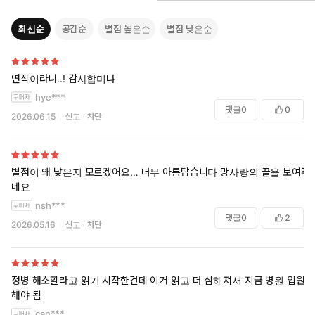
최신순
공감순
별점 높은순
별점 낮은순
연작이라니..! 감사합미냐
hye***
댓글
0
0
2026.06.15
신고
차단
별점이 왜 낮은지 모르겠어요… 너무 아름답습니다 망사랑의 끝을 보여주
네요
nsh***
댓글
0
2
2026.05.16
신고
차단
정병 해소할라고 읽기 시작한건데 이거 읽고 더 심해져서 지금 병원 입원
해야 됨
can***