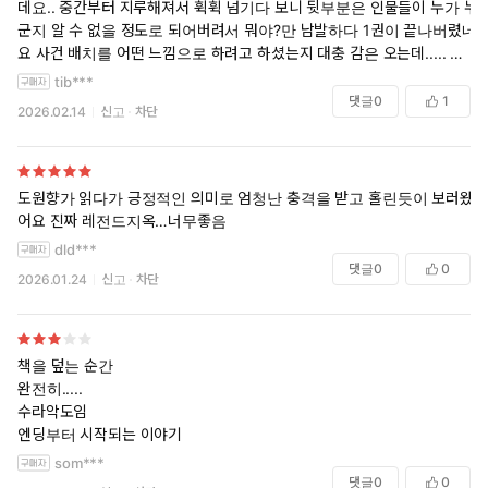
데요.. 중간부터 지루해져서 휙휙 넘기다 보니 뒷부분은 인물들이 누가 누
군지 알 수 없을 정도로 되어버려서 뭐야?만 남발하다 1권이 끝나버렸네
요 사건 배치를 어떤 느낌으로 하려고 하셨는지 대충 감은 오는데..... 그
러기엔 다음권으로 가기까지가 좀 지칩니다ㅠ 의식의 흐름을 읽는 느낌
tib***
이에요... 2권은 좀 다른가싶어서 깠는데 2권도 비슷하네요 휴...... 글을
댓글
0
1
2026.02.14
신고
차단
못 쓰시는 건 아닌데 괜히 샀다는 생각이 드는 게 너무 아쉬워요........ 리
뷰보니까 다른 시리즈?의 스핀오프인 거 같은데 하.... 그냥 후회만 됩니
다 스토리 관련 리뷰를 하자면 그냥 둘이 좀 대화를 하면 안되나? 싶고..
답답 분량이 짧은 만큼 스토리적으로는 기대를 하진 않았지만 진짜로 둘
도원향가 읽다가 긍정적인 의미로 엄청난 충격을 받고 홀린듯이 보러왔
이서 속으로 화내는 것만 보다가 끝난 거 같아요
어요 진짜 레전드지옥…너무좋음
dld***
댓글
0
0
2026.01.24
신고
차단
책을 덮는 순간
완전히.....
수라악도임
엔딩부터 시작되는 이야기
som***
댓글
0
0