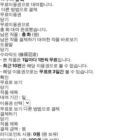
무료이용권으로 대여합니다.
다른 방법으로 결제
무료이용권
닫기
무료이용권으로
총
화
대여 완료했습니다.
남은 작품 :
총
화
(
원)
남은 작품 결제하기
대여한 작품 바로보기
도움말
닫기
수라악도 (修羅惡道)
- 본 작품은
1일
마다
1
편씩 무료
입니다.
-
최근
10편
은 해당 이용권으로 볼 수 없습니다.
- 해당 이용권으로는
무료로
3일
간
볼 수 있습니다.
확인
무료로 보기
닫기
작품 제목
대여 기간 :
일
이용권 선택
무료로 보기
다른 방법으로 결제
결제하기
닫기
작품 제목
결제 금액 :
원
리디포인트 사용:
0
원
(
원 보유)
리디캐시 사용:
100
원
(
원 보유)