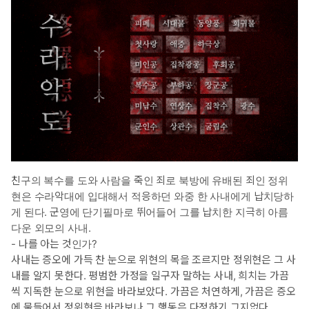
희치는 힘없이 웃곤 내 이마에 입을 맞추었다.
친구의 복수를 도와 사람을 죽인 죄로 북방에 유배된 죄인 정위
현은 수라악대에 입대해서 적응하던 와중 한 사내에게 납치당하
게 된다. 군영에 단기필마로 뛰어들어 그를 납치한 지극히 아름
다운 외모의 사내.
- 나를 아는 것인가?
사내는 증오에 가득 찬 눈으로 위현의 목을 조르지만 정위현은 그 사
내를 알지 못한다. 평범한 가정을 일구자 말하는 사내, 희치는 가끔
씩 지독한 눈으로 위현을 바라보았다. 가끔은 처연하게, 가끔은 증오
에 물들어서 정위현을 바라보나 그 행동은 다정하기 그지없다.