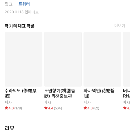
링크
트위터
2020.01.13
업데이트
작가의 대표 작품
더보기
수라악도 (修羅惡
도원향가(桃園香
화사벽안(花蛇碧
버나
道)
歌) 외전증보판
眼)
RN
OT
파사
파사
파사
파
4.0
(
179
)
4.4
(
564
)
4.3
(
82
)
4
리뷰