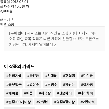
등록일
2018.05.01
글자수
약 10.5만 자
3,000
원
더보기
전권 소장
[구매 안내]
세트 또는 시리즈 전권 소장 시(대여 제외) 이미
소장 중인 중복 작품은 다른 계정에 선물할 수 있는 쿠폰으로
지급됩니다.
자세히 알아보기 >
이 작품의 키워드
#
판타지물
#
동양풍
#
시대물
#
후회공
#
미인공
#
존댓말공
#
연상수
#
굴림수
#
회귀물
#
첫사랑
#
재회물
#
애증
#
하극상
#
신분차이
#
나이차이
#
별점100개이상
#
단행본
#
평점4점이상
#
2권이하