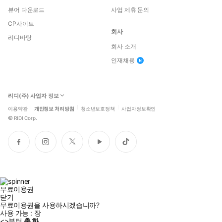
뷰어 다운로드
사업 제휴 문의
CP사이트
회사
리디바탕
회사 소개
인재채용
리디(주) 사업자 정보
이용약관
개인정보 처리방침
청소년보호정책
사업자정보확인
©
RIDI Corp.
페
인
트
유
틱
이
스
위
튜
톡
스
타
터
브
북
그
램
무료이용권
닫기
무료이용권을 사용하시겠습니까?
사용 가능 :
장
<
>부터
총
화