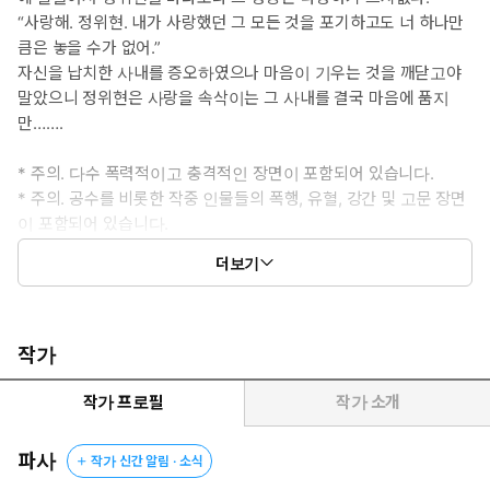
“사랑해. 정위현. 내가 사랑했던 그 모든 것을 포기하고도 너 하나만
큼은 놓을 수가 없어.”
자신을 납치한 사내를 증오하였으나 마음이 기우는 것을 깨닫고야
말았으니 정위현은 사랑을 속삭이는 그 사내를 결국 마음에 품지
만…….
* 주의. 다수 폭력적이고 충격적인 장면이 포함되어 있습니다.
* 주의. 공수를 비롯한 작중 인물들의 폭행, 유혈, 강간 및 고문 장면
이 포함되어 있습니다.
* 도원향가의 연작입니다. 스핀오프 소설이며 도원향가와 수라악도
더보기
의 캐릭터는 구분되어 다른 존재입니다.
작가
작가 프로필
작가 소개
파사
작가 신간 알림 · 소식