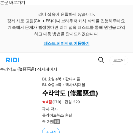
본문 바로가기
인
스
리디 접속이 원활하지 않습니다.
턴
강제 새로 고침(Ctrl + F5)이나 브라우저 캐시 삭제를 진행해주세요.
트
검
계속해서 문제가 발생한다면 리디 접속 테스트를 통해 원인을 파악
색
하고 대응 방법을 안내드리겠습니다.
테스트 페이지로 이동하기
검
리
로그인
색
디
수라악도 (修羅惡道) 상세페이지
홈
으
로
BL 소설 e북
판타지물
이
BL 소설 e북
역사/시대물
동
수라악도 (修羅惡道)
4
(
179
)
관심
229
파사
저자
문라이트북스
출판
총 2권
관심