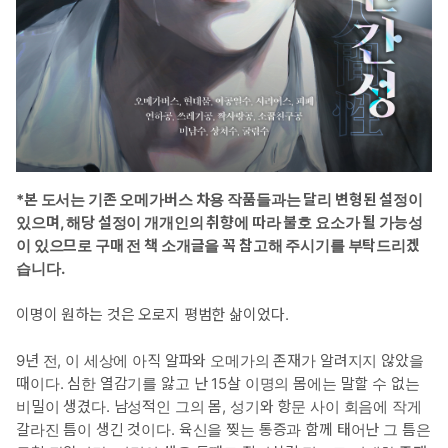
는 동시에 마음에 드는 남자들도 수집하고 있다. 제 손에 떨어진 노
리갯감을 질릴 때까지 괴롭히고 굴리다가 질리면 쫓아내기를 반복
해 왔다.
* 수: 이이명(24) 아버지의 병으로 가세가 기울어진 후 십대 때부터
닥치지 않고 갖은 일을 다 하며 돈을 벌었다. 누구나 돌아볼 정도의
잘생긴 외모를 가지고 있지만, 삶의 무게가 무겁게 내려앉은 그의
얼굴은 조용히 처연하다. 성격이 덤덤하고 과묵해 감정적으로 크게
*본 도서는 기존 오메가버스 차용 작품들과는 달리 변형된 설정이
동요하거나 눈물을 흘리는 일이 별로 없다. 높은 연봉을 제시한 채
있으며, 해당 설정이 개개인의 취향에 따라 불호 요소가 될 가능성
용 공고를 보고 한지완의 사설경호원에 지원하게 된다. 그것이 덫
이 있으므로 구매 전 책 소개글을 꼭 참고해 주시기를 부탁드리겠
인 줄은 꿈에도 모른 채.
습니다.
* 이럴 때 보세요: 비밀을 가진 수를 둘러싼 인물들의 아슬아슬한 관
이명이 원하는 것은 오로지 평범한 삶이었다.
계가 주는 긴장과 메시지가 있는 작품을 보고 싶을 때
9년 전, 이 세상에 아직 알파와 오메가의 존재가 알려지지 않았을
* 공감 글귀: 아리스토텔레스가 말하길 ‘인간은 짐승 이상이거나,
때이다. 심한 열감기를 앓고 난 15살 이명의 몸에는 말할 수 없는
혹은, 짐승 이하이다.’
비밀이 생겼다. 남성적인 그의 몸, 성기와 항문 사이 회음에 작게
갈라진 틈이 생긴 것이다. 육신을 찢는 통증과 함께 태어난 그 틈은