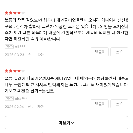
보통의 작품 같았으면 섭공이 메인공이었을텐데 오히려 아니어서 신선했
구요.. 전개가 빨라서 그런가 엉성한 느낌은 있습니다.. 외전을 보기전과
후가 아예 다른 작품이기 때문에 개인적으로는 제목의 의미를 더 생각한
다면 외전까진 꼭 읽어야합니다
nit***
댓글
0
0
2026.03.23
신고
차단
쓰읍 설영이 나오기전까지는 재미있었는데 메인공(?)등장하면서 내용도
너무 급전개되고 서사도 빈약해지는 느낌.... 그래도 재미있게봤습니다 후
기보고 외전은 남겨두는걸로..
cha***
댓글
0
0
2026.02.24
신고
차단
더보기