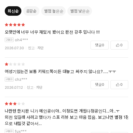
최신순
공감순
별점 높은순
별점 낮은순
오랫만에 너무 너무 재밌게 봤어요 완전 강추 입니다 !!!
oh4***
댓글
0
0
2026.07.30
신고
차단
여성기있는건 보통 키워드쪽이든 대놓고 써주지 않나요?.....ㅜㅜ
chz***
댓글
0
0
2026.07.12
신고
차단
나한텐 한지완 니가 메인공이야.. 이정도면 개씹다정공인디...아..ㅜ
외전 있길래 사려고 했다가 스포 리뷰 보고 마음 접음. 보고나면 별점 1점
으로 내릴것 같아서...
fux***