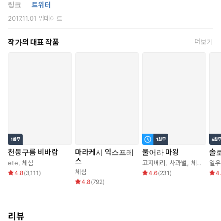
링크
트위터
2017.11.01
업데이트
들키고 말았다. 약과 술에 취한 채로 매서운 폭행을 당해 힘을 잃은
이명은 두 눈을 질끈 감았다. 저조차 잊고 살던 비밀을 손가락으로
쿡, 짚은 맹수가 이를 빛냈다.
작가의 대표 작품
더보기
“나랑 실컷 놀아 주면 형 빚 한 큐에 갚아 줄게. 잘 생각해 봐. 손해 보
는 장사 절대 아니니까. 내가 질릴 때까지만 놀아 주면 돼.”
이명의 손발에 구속을 채우고, 한지완은 가증스러운 목소리로 부드
럽게 속삭였다.
결국 이명은 강압적인 제안에 체념하듯 응하고 말았다.
말 그대로 ‘매춘’이었다. 그러나 이명은 이것이 제 선택이 아닌 협
박이라고 무의식적으로 부정해왔다. 천천히 허물어지는 제 도덕
천둥구름 비바람
마라케시 익스프레
울어라 마왕
솔로
성에서 눈을 감았다.
스
ete
,
체심
고지베리
,
사과벌
,
체심
일우
체심
4.8
(
3,111
)
4.6
(
231
)
4
그렇게 어느덧 완벽히 한지완의 정부가 된 이명의 앞에 한 사람이
4.8
(
792
)
나타난다.
“명아. 너 명이 맞지?”
리뷰