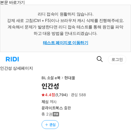
본문 바로가기
인
스
리디 접속이 원활하지 않습니다.
턴
강제 새로 고침(Ctrl + F5)이나 브라우저 캐시 삭제를 진행해주세요.
트
검
계속해서 문제가 발생한다면 리디 접속 테스트를 통해 원인을 파악
색
하고 대응 방법을 안내드리겠습니다.
테스트 페이지로 이동하기
검
리
로그인
색
디
인간성 상세페이지
홈
으
로
BL 소설 e북
현대물
이
인간성
동
4.4
(
1,794
)
관심
588
체심
저자
문라이트북스
출판
총 2권
관심