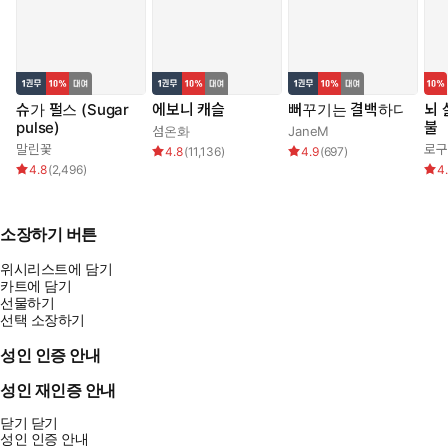
슈가 펄스 (Sugar
에보니 캐슬
뻐꾸기는 결백하다
뇌 
pulse)
불
섬온화
JaneM
말린꽃
로구
4.8
(
11,136
)
4.9
(
697
)
4.8
(
2,496
)
4
소장하기 버튼
위시리스트에 담기
카트에 담기
선물하기
선택 소장하기
성인 인증 안내
성인 재인증 안내
닫기
닫기
성인 인증 안내