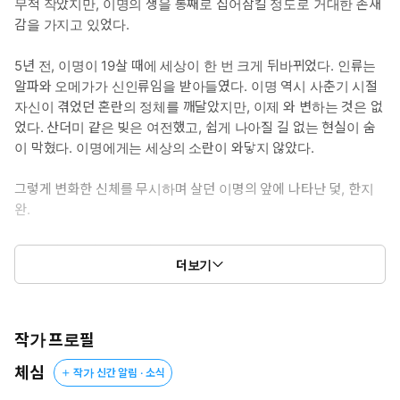
무척 작았지만, 이명의 생을 통째로 집어삼킬 정도로 거대한 존재
감을 가지고 있었다.
5년 전, 이명이 19살 때에 세상이 한 번 크게 뒤바뀌었다. 인류는
알파와 오메가가 신인류임을 받아들였다. 이명 역시 사춘기 시절
자신이 겪었던 혼란의 정체를 깨달았지만, 이제 와 변하는 것은 없
었다. 산더미 같은 빚은 여전했고, 쉽게 나아질 길 없는 현실이 숨
이 막혔다. 이명에게는 세상의 소란이 와닿지 않았다.
그렇게 변화한 신체를 무시하며 살던 이명의 앞에 나타난 덫, 한지
완.
“이명 씨는 경호할 대상이 범죄자여도 괜찮아요?”
더보기
“고용주 개인의 도덕성은 제가 판단할 게 아닙니다.”
대답이 마음에 든다는 듯, 한지완은 채용을 확정했다.
그리고 이명이 그의 저택에 발을 들인 순간 그는 쉽게 제 속셈을 드
작가 프로필
러냈다.
체심
작가 신간 알림 · 소식
“이런 걸 숨기고 있었어? 형, 오메가야?”