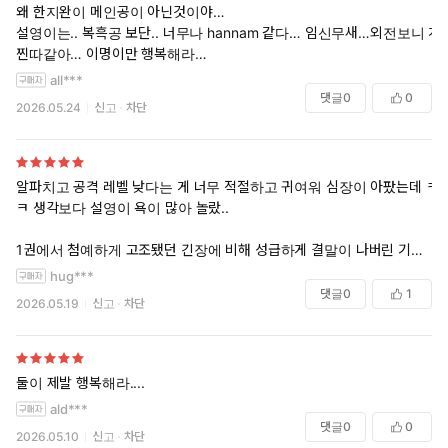
왜 한지완이 메인공이 아닌것이야…
설영이는.. 복흑공 보단.. 너무나 hannam 같다… 임신무새…외전보니 개
찐따같아… 이명이만 행복해라…
all***
댓글
0
0
2026.05.24
신고
차단
알파치고 공격 레벨 낮다는 게 너무 적절하고 귀여워 심장이 아팠는데 ㅋ
ㅋ 생각보다 설영이 욕이 많아 놀랐..
1권에서 첨예하게 고조됐던 긴장에 비해 성급하게 결말이 나버린 기분이
들었기에 2권 외전을 보며 배부른 만족감이 있었어요. 다만 주 배경의 변
hug***
화와 함께 톤이 조금 더 가벼워지며.. 양산형에 가까운 분위기로 바뀌긴
댓글
0
1
2026.05.19
신고
차단
했는데, 개인적으로는 1권의 피폐함을 환기시켜줘서 전 좋았습니다.
그리고.. 설영이의 하찮은 수작과 앙큼한 속마음. 완전 깜찍했어요. 나 약
복흑 순정공 좋아했네..
둘이 제발 행복해라....
ald***
댓글
0
0
2026.05.10
신고
차단