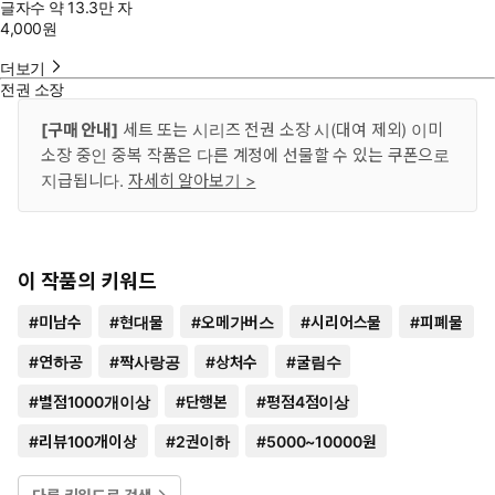
글자수
약 13.3만 자
4,000
원
더보기
전권 소장
[구매 안내]
세트 또는 시리즈 전권 소장 시(대여 제외) 이미
소장 중인 중복 작품은 다른 계정에 선물할 수 있는 쿠폰으로
지급됩니다.
자세히 알아보기 >
이 작품의 키워드
#
미남수
#
현대물
#
오메가버스
#
시리어스물
#
피폐물
#
연하공
#
짝사랑공
#
상처수
#
굴림수
#
별점1000개이상
#
단행본
#
평점4점이상
#
리뷰100개이상
#
2권이하
#
5000~10000원