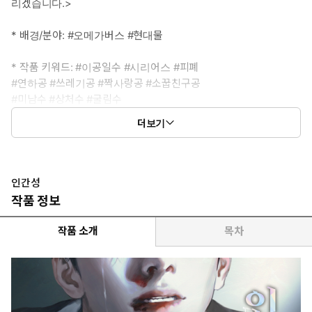
리겠습니다.>
* 배경/분야: #오메가버스 #현대물
* 작품 키워드: #이공일수 #시리어스 #피폐
#연하공 #쓰레기공 #짝사랑공 #소꿉친구공
#미남수 #상처수 #굴림수
더보기
* 공1: 권설영(24) 어린 시절부터 두각을 나타낸 국가대표 다이빙
선수. 고등학교 동창인 이명을 좋아했었다. 그러나 남자에게 끌리는
것이 혼란스러웠고, 아무래도 틈을 주지 않는 이명에게 좌절하기도
했다. 졸업 후 완전히 연락이 끊겼지만 여전히 미련은 남아 있었다.
인간성
그리고 수년 후, 우연히 마주치게 된 이명은 예전과 다른 분위기가
작품 정보
감돈다. 희미해졌던 첫사랑의 감정이 불시에 피어올랐다. 그는 또다
시 이명에게 매료되고 만다.
작품 소개
목차
* 공2: 한지완(23) 날 때부터 황금수저를 입에 물고 태어났다. 무기
상인 아버지가 늘그막에 첩에게서 본 막내아들로, 평생 끔찍한 애정
을 받고 살았다. 한없이 날아갈 듯한 가벼움과 고압적인 태도를 동
시에 가진 구제 못 할 망나니. 독특한 심미안으로 미술품을 수집하