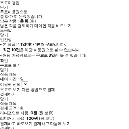
무료이용권
닫기
무료이용권으로
총
화
대여 완료했습니다.
남은 작품 :
총
화
(
원)
남은 작품 결제하기
대여한 작품 바로보기
도움말
닫기
인간성
- 본 작품은
1일
마다
1
편씩 무료
입니다.
-
최근
10편
은 해당 이용권으로 볼 수 없습니다.
- 해당 이용권으로는
무료로
3일
간
볼 수 있습니다.
확인
무료로 보기
닫기
작품 제목
대여 기간 :
일
이용권 선택
무료로 보기
다른 방법으로 결제
결제하기
닫기
작품 제목
결제 금액 :
원
리디포인트 사용:
0
원
(
원 보유)
리디캐시 사용:
100
원
(
원 보유)
결제하고 바로보기
결제하고 다음에 보기
결제하기