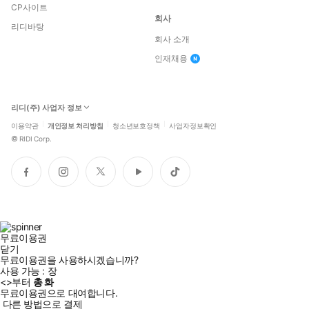
CP사이트
회사
리디바탕
회사 소개
인재채용
리디(주) 사업자 정보
이용약관
개인정보 처리방침
청소년보호정책
사업자정보확인
©
RIDI Corp.
페
인
트
유
틱
이
스
위
튜
톡
스
타
터
브
북
그
램
무료이용권
닫기
무료이용권을 사용하시겠습니까?
사용 가능 :
장
<
>부터
총
화
무료이용권으로 대여합니다.
다른 방법으로 결제