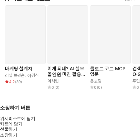
마케팅 설계자
이게 되네? AI 실무
클로드 코드 MCP
검색
올인원 미친 활용법
입문
O·
러셀 브런슨
,
이경식
71제
이석현
온코딩
주민
4.2
(
39
)
0
(
0
)
0
(
0
)
0
소장하기 버튼
위시리스트에 담기
카트에 담기
선물하기
소장하기