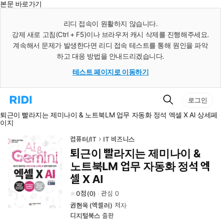
본문 바로가기
인
스
리디 접속이 원활하지 않습니다.
턴
강제 새로 고침(Ctrl + F5)이나 브라우저 캐시 삭제를 진행해주세요.
트
검
계속해서 문제가 발생한다면 리디 접속 테스트를 통해 원인을 파악
색
하고 대응 방법을 안내드리겠습니다.
테스트 페이지로 이동하기
검
리
로그인
색
디
퇴근이 빨라지는 제미나이 & 노트북LM 업무 자동화 정석 엑셀 X AI 상세페
홈
이지
으
로
이
컴퓨터/IT
IT 비즈니스
동
퇴근이 빨라지는 제미나이 &
노트북LM 업무 자동화 정석 엑
셀 X AI
0
(
0
)
관심
0
권현욱 (엑셀러)
저자
디지털북스
출판