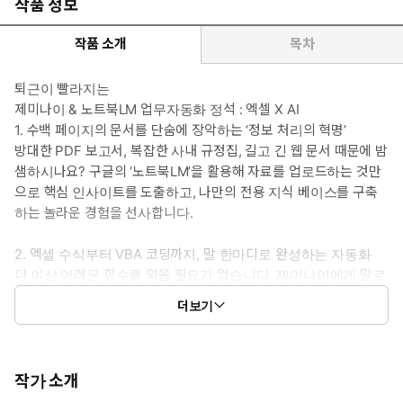
작품 정보
작품 소개
목차
퇴근이 빨라지는
제미나이 & 노트북LM 업무자동화 정석 : 엑셀 X AI
1. 수백 페이지의 문서를 단숨에 장악하는 ‘정보 처리의 혁명’
방대한 PDF 보고서, 복잡한 사내 규정집, 길고 긴 웹 문서 때문에 밤
샘하시나요? 구글의 ‘노트북LM’을 활용해 자료를 업로드하는 것만
으로 핵심 인사이트를 도출하고, 나만의 전용 지식 베이스를 구축
하는 놀라운 경험을 선사합니다.
2. 엑셀 수식부터 VBA 코딩까지, 말 한마디로 완성하는 자동화
더 이상 어려운 함수를 외울 필요가 없습니다. 제미나이에게 말로
시키면 복잡한 다중 조건 수식부터 시트 100개를 하나로 합치는
더보기
VBA 매크로까지 즉시 생성해 줍니다. 엑셀러TV의 실무 노하우가
담긴 엑셀 밀착형 시너지를 확인하세요.
3. AI에게 정확하게 지시하는 프롬프트 작성 노하우 기계와 소통하
작가 소개
는 법, ‘진짜’ 프롬프트 엔지니어링! 원하는 결과를 얻지 못해 답답하