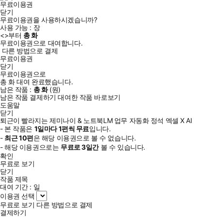
무료이용권
닫기
무료이용권을 사용하시겠습니까?
사용 가능 :
장
<
>부터
총
화
무료이용권으로 대여합니다.
다른 방법으로 결제
무료이용권
닫기
무료이용권으로
총
화
대여 완료했습니다.
남은 작품 :
총
화
(
원)
남은 작품 결제하기
대여한 작품 바로보기
도움말
닫기
퇴근이 빨라지는 제미나이 & 노트북LM 업무 자동화 정석 엑셀 X AI
- 본 작품은
1일
마다
1
편씩 무료
입니다.
-
최근
10편
은 해당 이용권으로 볼 수 없습니다.
- 해당 이용권으로는
무료로
3일
간
볼 수 있습니다.
확인
무료로 보기
닫기
작품 제목
대여 기간 :
일
이용권 선택
무료로 보기
다른 방법으로 결제
결제하기