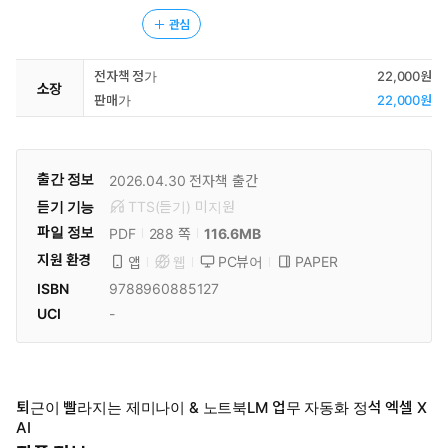
관심
전자책 정가
22,000원
소장
판매가
22,000원
출간 정보
2026.04.30
전자책 출간
듣기 기능
TTS(듣기)
미
지원
파일 정보
PDF
116.6MB
288 쪽
지원 환경
PC뷰어
PAPER
앱
웹
ISBN
9788960885127
UCI
-
퇴근이 빨라지는 제미나이 & 노트북LM 업무 자동화 정석 엑셀 X
AI