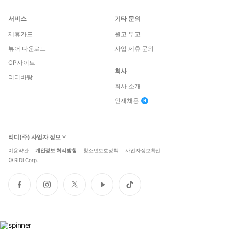
서비스
기타 문의
제휴카드
원고 투고
뷰어 다운로드
사업 제휴 문의
CP사이트
회사
리디바탕
회사 소개
인재채용
리디(주) 사업자 정보
이용약관
개인정보 처리방침
청소년보호정책
사업자정보확인
©
RIDI Corp.
페
인
트
유
틱
이
스
위
튜
톡
스
타
터
브
북
그
램