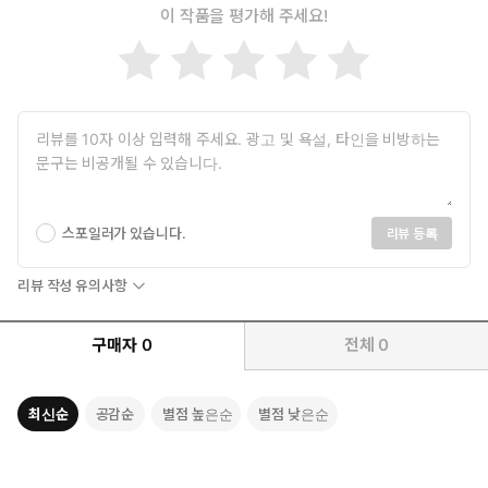
이 작품을 평가해 주세요!
홈페이지 : www.iExceller.com (아이엑셀러 닷컴)
유튜브 : @excellerTV (엑셀러TV)
스포일러가 있습니다.
리뷰 등록
리뷰 작성 유의사항
구매자
0
전체
0
최신순
공감순
별점 높은순
별점 낮은순