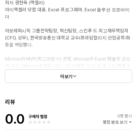
저자 권현욱 (엑셀러)
셨나요? 불필요한 존댓말은 빼고 지시의 명확성만 담은 실무형 프롬
아이엑셀러 닷컴 대표. Excel 프로그래머. Excel 솔루션 프로바이
프트 예시를 통해, AI에게 정확하게 일 시키는 법을 체계적으로 배
더
웁니다.
아모레퍼시픽 그룹전략팀장, 혁신팀장, 스킨푸 드 최고재무책임자
4. 엑셀과 AI의 결합을 통한 실무 밀착형 시너지 기획안 작성부터
(CFO, 상무), 한국방송통신 대학교 교수(프라임칼리지 산업공학과)
모바일 업무 환경까지 완벽 가이드입니다. 비즈니스 메일, 프로젝트
등을 역임했다.
기획서, 데이터 시각화는 물론 스마트폰을 활용한 실시간 통번역과
AI 이미지 생성까지! 직장인이 마주하는 모든 업무 시나리오에 대한
Microsoft MVP(최고전문가) 선정, Microsoft Excel 템플릿 공모
해법을 담았습니다. 특히, 오랜 기간 동안 ‘아이엑셀러 닷컴’과 유튜
전 수상, Microsoft 커뮤니티 스타 어워즈 수상 등 최고의 엑셀 &
브 ‘엑셀러TV’를 운영하며 수많은 직장인들과 소통해 온 실무 노하
VBA 전문 가로 인정받고 있다.
우를 바탕으로, AI가 도출한 결과를 엑셀 데이터로 가공하고 업무에
더보기
곧바로 적용하는 현실적인 해법을 담았습니다.
'아이엑셀러 닷컴'을 20년 넘게 운영하고 있고, 유튜브 '엑셀러TV'
채널에서 온라인 강의도 진 행하고 있다. 그의 강의는 엑셀 노하
우를 쉽고 재미있게 전달해 주기로 유명하다.
리뷰
0.0
『코파일럿+엑셀 업무자동화 정석』, 『챗GPT+엑셀 업무자동화
0
명 평가
구매자 별점
정석』, 『엑셀의 정 석』, 『엑셀 VBA 파워 코딩의 정석』 등 10
별점 분포 보기
여 권 의 책을 집필하였고, 컴퓨터 매거진 <월간 PC 사랑>을 비롯
한 여러 매체에 기고하였다.