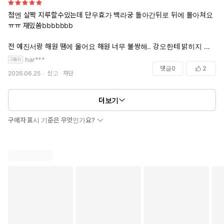
첨엔 살짝 지루할수있는데 단우효가 백라궁 돌아간뒤로 뒤에 몰아쳐요
ㅠㅠ 재밌쑴bbbbbbb
---
전 예진서랑 해원 땜에 울어요 해원 너무 불쌍해.. 강오한테 밝히지 ㅠㅠ
수가 공을 위해서 어떻게든 진실을 감추려고 하는데, 공이 자력으로 진실
ㅜㅜㅠㅠ 진서의 인생도 해원의 인생도 ㅠㅠ 행복한 순간이 너무 찰나네
har***
에 한발자국씩 다가갈 때다 짜릿함ㅋㅋㅋㅋ
요 ㅠㅠ 해원의 마지막이 너무 먹먹해요
댓글
0
2
2026.06.25
신고
차단
공이 저정도는 되야 무림최강수를 침대 위에서 까는구나 싶고ㅋㅋㅋㅋ
일상생활안됨 ㅠㅠㅠㅠ
더보기
구매자 표시 기준은 무엇인가요?