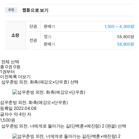
웹툰으로 보기
추천
단권
판매가
1,500 ~ 4,300원
소장
정가
58,800원
전권
판매가
58,800원
전체 선택
총
0
권
0원
1권부터
이전목록 더보기
섭우춘빙 외전. 화촉(예강오×단우효) 선택
섭우춘빙 외전. 화촉(예강오×단우효)
등록일
2022.04.08
글자수
약 4만 자
1,500
원
섭우춘빙 외전. 너에게로 돌아가는 길(단백훈×예진랑) 2 (완결) 선택