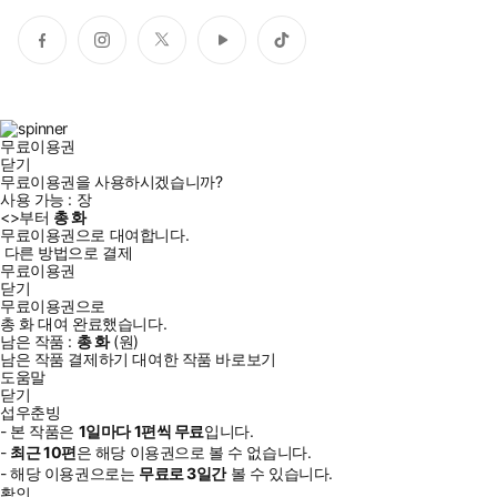
페
인
트
유
틱
이
스
위
튜
톡
스
타
터
브
북
그
램
무료이용권
닫기
무료이용권을 사용하시겠습니까?
사용 가능 :
장
<
>부터
총
화
무료이용권으로 대여합니다.
다른 방법으로 결제
무료이용권
닫기
무료이용권으로
총
화
대여 완료했습니다.
남은 작품 :
총
화
(
원)
남은 작품 결제하기
대여한 작품 바로보기
도움말
닫기
섭우춘빙
- 본 작품은
1일
마다
1
편씩 무료
입니다.
-
최근
10편
은 해당 이용권으로 볼 수 없습니다.
- 해당 이용권으로는
무료로
3일
간
볼 수 있습니다.
확인