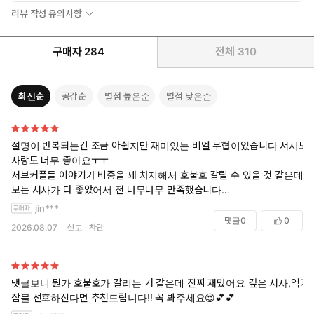
리뷰 작성 유의사항
구매자
284
전체
310
최신순
공감순
별점 높은순
별점 낮은순
설명이 반복되는건 조금 아쉽지만 재미있는 비엘 무협이었습니다 서사도
사랑도 너무 좋아요ㅜㅜ
서브커플들 이야기가 비중을 꽤 차지해서 호불호 갈릴 수 있을 것 같은데
모든 서사가 다 좋았어서 전 너무너무 만족했습니다
장편이지만 지루한 부분 없이 쭉 끌고가시는게 정말 천재신 것 같아요
jin***
댓글
0
0
2026.08.07
신고
차단
댓글보니 뭔가 호불호가 갈리는 거 같은데 진짜 재밌어요 깊은 서사,역키
잡물 선호하신다면 추천드립니다!! 꼭 봐주세요😍💕💕