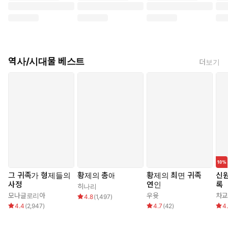
역사/시대물 베스트
더보기
그 귀족가 형제들의
황제의 총애
황제의 최면 귀족
신
사정
연인
록
히나리
모나글로리아
우윳
차교
4.8
(
1,497
)
4.4
(
2,947
)
4.7
(
42
)
4