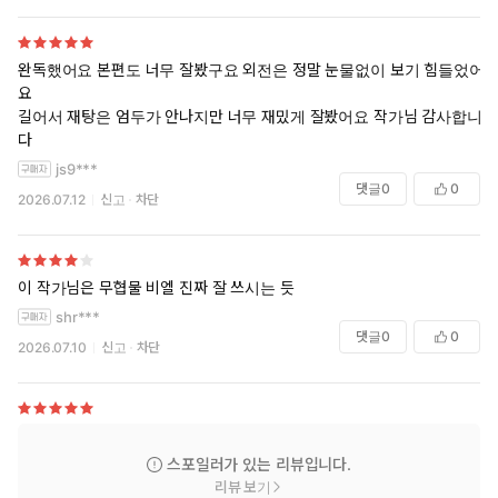
완독했어요 본편도 너무 잘봤구요 외전은 정말 눈물없이 보기 힘들었어
요
길어서 재탕은 엄두가 안나지만 너무 재밌게 잘봤어요 작가님 감사합니
다
js9***
댓글
0
0
2026.07.12
신고
차단
이 작가님은 무협물 비엘 진짜 잘 쓰시는 듯
shr***
댓글
0
0
2026.07.10
신고
차단
스포일러가 있는 리뷰입니다.
리뷰 보기