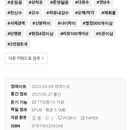
#
순정공
#
상처공
#
존댓말공
#
다정수
#
연상수
#
헌신수
#
강수
#
외유내강수
#
오해/착각
#
재회물
#
사제관계
#
신분차이
#
나이차이
#
별점500개이상
#
단행본
#
평점4점이상
#
리뷰100개이상
#
5권이상
#
2만원초과
다른 키워드로 검색
업데이트
2022.04.08
업데이트
출간 정보
2021.05.27
출간
듣기 기능
TTS(듣기)
지원
파일 정보
EPUB
평균 5.1MB
지원 환경
PC뷰어
PAPER
앱
웹
ISBN
9791165256548