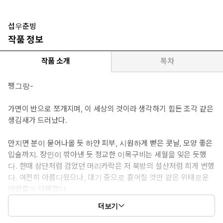
위에 이상하리만치 관심이 많다.
섭우춘빙
*이럴 때 보세요: 잊으려 해도 잊을 수 없는, 운명적인 애절한 사랑을
작품 정보
그린 무협 비엘이 보고 싶을 때.
작품 소개
목차
*공감 글귀: “목련은 다시 피기 위해 지는 거니까요.”
쨍그랑-
가면이 반으로 쪼개지며, 이 세상의 것이라 생각하기 힘든 조각 같은
생김새가 드러났다.
만지면 분이 묻어나올 듯 하얀 피부, 시원하게 뻗은 콧날, 모양 좋은
입술까지. 장인이 깎아낸 듯 정교한 이목구비는 세월을 잊은 듯했
다. 한때 삼단처럼 검었던 머리카락은 저 북방의 설산처럼 희게 변했
다. 여전히 아름다웠으나, 대기 중으로 흩어질 것만 같은 위태로운
아련함이 더해졌다.
더보기
가면이 벗겨지며 느릿하게 깜박이는 속눈썹 아래 드러난 눈은 흑옥