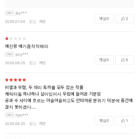
jky***
댓글
0
2
2026.07.04
신고
차단
예진랑 얘기좀작작해라
pcy***
댓글
0
0
2026.06.25
신고
차단
비엘과 무협, 두 마리 토끼를 모두 잡은 작품
캐릭터들 하나하나 살아있어서 무림에 들어온 기분임
공과 수 사이에 흐르는 아슬아슬하고도 안타까운 분위기 덕분에 중간에
끊지 못하겠다.
아래 약스포
hjm***
댓글
0
1
2026.06.25
신고
차단