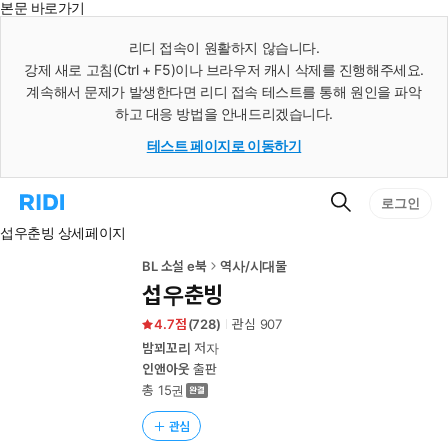
본문 바로가기
인
스
리디 접속이 원활하지 않습니다.
턴
강제 새로 고침(Ctrl + F5)이나 브라우저 캐시 삭제를 진행해주세요.
트
검
계속해서 문제가 발생한다면 리디 접속 테스트를 통해 원인을 파악
색
하고 대응 방법을 안내드리겠습니다.
테스트 페이지로 이동하기
검
리
로그인
색
디
섭우춘빙 상세페이지
홈
으
로
BL 소설 e북
역사/시대물
이
섭우춘빙
동
4.7
(
728
)
관심
907
밤꾀꼬리
저자
인앤아웃
출판
총 15권
관심