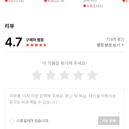
밤꾀꼬리
5.0
(
1,114
)
4.9
(
2,079
)
5
4.8
(
2,163
)
리뷰
4.7
728
명 평가
구매자 별점
별점 분포 보기
이 작품을 평가해 주세요!
스포일러가 있습니다.
리뷰 등록