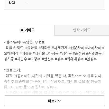
UCI
-
BL 가이드
연작 가이드
-배경/분야: 동양풍, 무협물
-작품 키워드: #동양풍 #재회물 #사제관계 #신분차이 #나이차이 #
오해/착각 #애절물 #사건물 #다정공 #집착공 #순정공 #존댓말공 #
상처공 #처연수 #다정수 #헌신수 #강수 #외유내강수 #연상수
*인물 소개:
-예강오(공): 어린 시절의 기억을 잃은 채, 흑천으로 오게 되었다.
흑천주의 총애를 한 몸에 받는 삼공자로, 자신의 것을 잘 만들지
않으나 한번 품으면 집착이 강하다.
-단우효(수): 하얀 백발에, 얼굴을 가면으로 가린 수수께끼의 인물.
혈교의 뒤를 쫓는 것이 유일한 사명이며, 그 외에 무림에 가진 미
더보기
련이 없어 보인다. 하나 유일한 예외로 흑천의 삼공자 예강오의 안