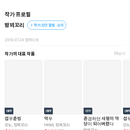
을 가져다 박은 것처럼 고아하고 영롱한 빛을 머금었다.
예강오와 태양 외에는 목격한 자가 없다는 것이 아쉬울 정도로, 한
없이 예술품에 가까운 외양이었다.
작가 프로필
밤꾀꼬리
작가 신간 알림 · 소식
그러나 그토록 찬탄해 마지않을 미남을 앞에 두고, 예강오의 표정은
서서히 무너져내렸다.
2019.07.24
업데이트
저 얼굴을 알아보지 못할 리가 없었다. 송옥과 반악에 비견해도 뒤
지지 않을 세기의 미남이라서가 아니라, 한때 강오의 보호자였던
작가의 대표 작품
더보기
자이기 때문이었다.
“당신입니까.”
흑천주의 막내 제자 예강오가 경애하고, 연모해 마지않던 사내.
강호의 모두가 그저 실종된 것으로 여기고 있는 백라궁주 단우
효가 그곳에 있었다.
“이때가 되도록 내내, 당신이었습니까?”
섭우춘빙
악우
존경하던 사형이 악
섭우
당이 되어버렸다
강노
,
밤꾀꼬리
HKMI
,
밤꾀꼬리
강노