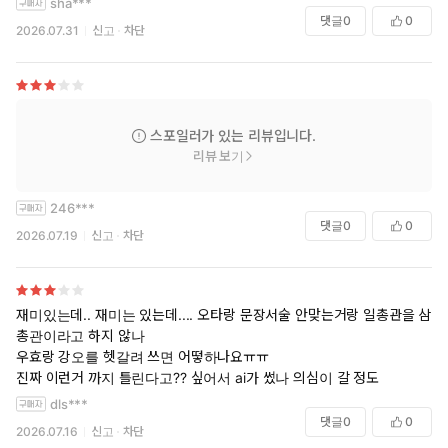
sha***
댓글
0
0
2026.07.31
신고
차단
스포일러가 있는 리뷰입니다.
리뷰 보기
246***
댓글
0
0
2026.07.19
신고
차단
재미있는데.. 재미는 있는데.... 오타랑 문장서술 안맞는거랑 일총관을 삼
총관이라고 하지 않나
우효랑 강오를 헷갈려 쓰면 어떻하나요ㅠㅠ
진짜 이런거 까지 틀린다고?? 싶어서 ai가 썼나 의심이 갈 정도
dls***
댓글
0
0
2026.07.16
신고
차단