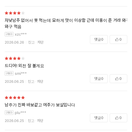
자낮남주 없어서 못 먹는데 묘하게 맛이 이상함 근데 미홍이 준 거라 와구
와구 먹음
xzc***
댓글
0
0
2026.06.26
신고
차단
드디어! 외전 잘 볼게요
smi***
댓글
0
0
2026.06.25
신고
차단
남주가 진짜 바보같고 여주가 보살입니다
plu***
댓글
0
0
2026.06.25
신고
차단