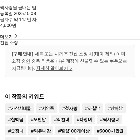
짝사랑을 끝내는 법
등록일
2025.10.08
글자수
약 14.1만 자
4,600
원
더보기
전권 소장
[구매 안내]
세트 또는 시리즈 전권 소장 시(대여 제외) 이미
소장 중인 중복 작품은 다른 계정에 선물할 수 있는 쿠폰으로
지급됩니다.
자세히 알아보기 >
이 작품의 키워드
#
가상시대물
#
서양풍
#
첫사랑
#
까칠남
#
상처남
#
철벽남
#
오만남
#
직진녀
#
다정녀
#
짝사랑녀
#
순정녀
#
외유내강
#
별점100개이상
#
5000~1만원