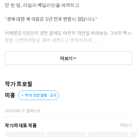
단 한 명, 라일라 베일리만을 제외하고.
“경에 대한 제 마음은 5년 전과 변함이 없답니다.”
비에른은 5년간의 성전 끝에도 여전히 저만을 바라보는 그녀의 짝사
랑을 이번에야말로 끊어 내겠다고 결심하는데…….
일생 동안 사랑을 불신해 온 남자와 일생을 사랑에 바친 여자의 팽팽
더보기
한 줄다리기, 승자는 과연 누가 될 것인가?!
작가 프로필
미홍
작가 신간 알림 · 소식
2019.06.17
업데이트
작가의 대표 작품
더보기