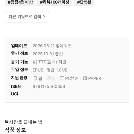
#
평점4점이상
#
리뷰100개이상
#
단행본
다른 키워드로 검색
업데이트
2026.06.21
업데이트
출간 정보
2025.10.01
출간
듣기 기능
TTS(듣기)
지원
파일 정보
EPUB
평균 1.0MB
지원 환경
PC뷰어
PAPER
앱
웹
ISBN
9791175560659
UCI
-
짝사랑을 끝내는 법
작품 정보