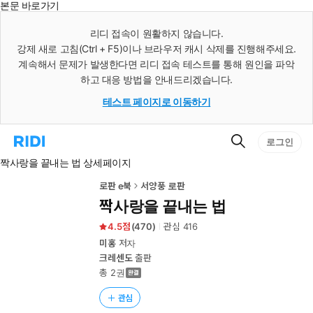
본문 바로가기
인
스
리디 접속이 원활하지 않습니다.
턴
강제 새로 고침(Ctrl + F5)이나 브라우저 캐시 삭제를 진행해주세요.
트
검
계속해서 문제가 발생한다면 리디 접속 테스트를 통해 원인을 파악
색
하고 대응 방법을 안내드리겠습니다.
테스트 페이지로 이동하기
검
리
로그인
색
디
짝사랑을 끝내는 법 상세페이지
홈
으
로
로판 e북
서양풍 로판
이
짝사랑을 끝내는 법
동
4.5
(
470
)
관심
416
미홍
저자
크레센도
출판
총 2권
관심