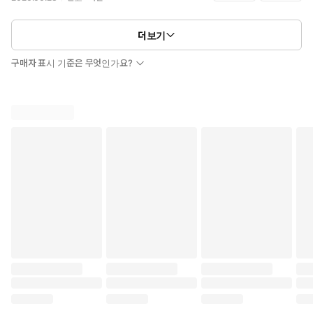
사알짝 엉성한 부분이 있긴 하지만 그게 단권의 맛이라 어쩔 수 없고 입덕
부정기..짝사랑기를 좋아해서 너무 좋았어요 … 라고 처음 후기에 남겼는
데 외전으로 완벽해진 거 같아요
더보기
구매자 표시 기준은 무엇인가요?