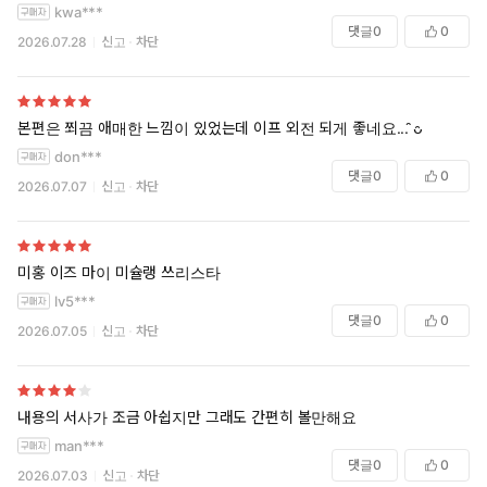
kwa***
댓글
0
0
2026.07.28
신고
차단
본편은 쬐끔 애매한 느낌이 있었는데 이프 외전 되게 좋네요... ̑ᴗ̑
don***
댓글
0
0
2026.07.07
신고
차단
미홍 이즈 마이 미슐랭 쓰리스타
lv5***
댓글
0
0
2026.07.05
신고
차단
내용의 서사가 조금 아쉽지만 그래도 간편히 볼만해요
man***
댓글
0
0
2026.07.03
신고
차단