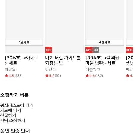
5
권
세트
4
권
세트
[30%▼] <아네트
내가 버린 가이드를
[30%▼] <괴괴한
[3
> 세트
되찾는 법
마물 남편> 세트
생
이유월
유민티
애플망고
파민
4.8
(
588
)
4.5
(
92
)
4.6
(
182
)
4
소장하기 버튼
위시리스트에 담기
카트에 담기
선물하기
선택 소장하기
성인 인증 안내