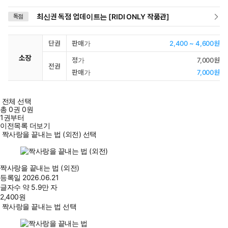
최신권 독점 업데이트는 [RIDI ONLY 작품관]
독점
단권
판매가
2,400 ~ 4,600원
소장
정가
7,000원
전권
판매가
7,000원
전체 선택
총
0
권
0원
1권부터
이전목록 더보기
짝사랑을 끝내는 법 (외전) 선택
짝사랑을 끝내는 법 (외전)
등록일
2026.06.21
글자수
약 5.9만 자
2,400
원
짝사랑을 끝내는 법 선택