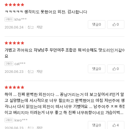
ㅋㅋㅋㅋㅋ 생각치도 못했어요 외전. 감사합니다
khe***
댓글
0
0
2026.06.24
신고
차단
가볍고 귀여워요 자낮남주 무던여주 조합은 뭐 비슷해도 맛도리인거같아
요
cat***
댓글
0
0
2026.06.23
신고
차단
하아 … 진짜 완벽한 외전이다 … 꽁냥거리는거 더 보고싶어서 if인거 알
고 실망했는데 서사적으로 너무 필요하고 완벽했어요 마침 저번주에 생
각나서 다시 읽었는데 외전이 떠서 너무 기뻤어요 … 남주여주 ㅈㅉ 취향
이고 버리지마 이러는거 너무 좋고 하 진짜 너무취향이네요 가슴이벅차
네요 사랑해요 작가님 또주세요
kwo***
댓글
0
4
2026.06.23
신고
차단