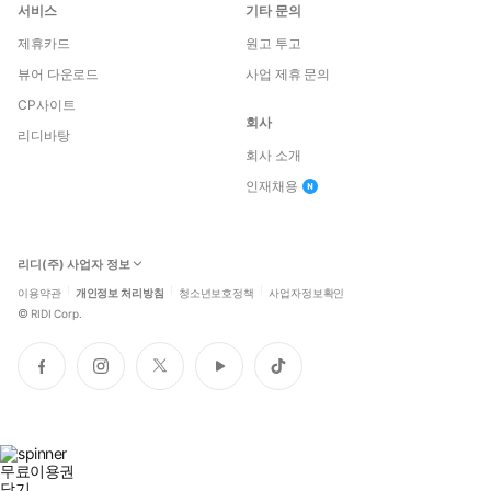
서비스
기타 문의
제휴카드
원고 투고
뷰어 다운로드
사업 제휴 문의
CP사이트
회사
리디바탕
회사 소개
인재채용
리디(주) 사업자 정보
이용약관
개인정보 처리방침
청소년보호정책
사업자정보확인
©
RIDI Corp.
페
인
트
유
틱
이
스
위
튜
톡
스
타
터
브
북
그
램
무료이용권
닫기