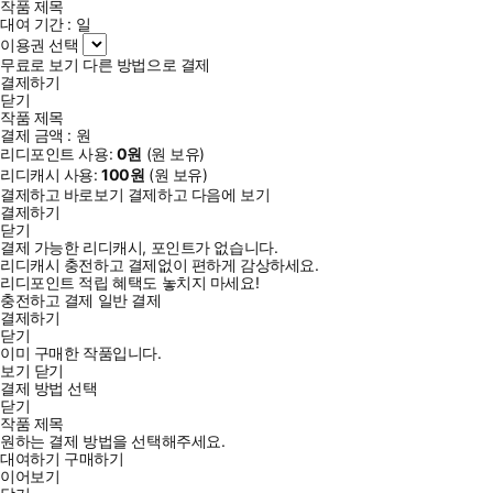
작품 제목
그림을 전혀 그려보지 않은 ‘완전 초보’들이 믿고 수강한 그 강의! 쉽
대여 기간 :
일
고 자세한 설명으로 클래스101의 드로잉 대표 클래스로 자리매김
이용권 선택
한 ‘리니의 펜 드로잉’이 책으로 출간됐다. 저자인 리니(이채린) 작
무료로 보기
다른 방법으로 결제
결제하기
가는, 펜과 종이만 있으면 누구나 혼자서 가볍게 시작할 수 있는 펜
닫기
드로잉을 더 많은 사람이 쉽고 재미있게 시작하기 바라는 마음을 담
작품 제목
결제 금액 :
원
아 이 책을 집필했다.
리디포인트 사용:
0
원
(
원 보유)
특히 이 책은 평소 열심히 그린 그림들이 어딘가 모르게 어색하다
리디캐시 사용:
100
원
(
원 보유)
고 느꼈던 분에게 강력 추천한다. 그림이 어색해지는 이유는 대
결제하고 바로보기
결제하고 다음에 보기
부분 드로잉 기초를 모르고 그렸기 때문인 경우가 많은데, 이 책
결제하기
닫기
에는 평면·입체 도형화, 비율과 기울기 잡기, 빛과 그림자, 투시법
결제 가능한 리디캐시, 포인트가 없습니다.
등 그림 그릴 때 알아둬야 할 꼭 필요한 드로잉 기초 이론이 자세
리디캐시 충전하고 결제없이 편하게 감상하세요.
리디포인트 적립 혜택도 놓치지 마세요!
하지만 이해하기 쉽게 소개되어 있다. 리니가 알려주는 드로잉
충전하고 결제
일반 결제
기초 이론만 알면 누구나 사물, 풍경, 인체 그 무엇이든 더 자연스
결제하기
닫기
럽게 그릴 수 있을 것이다.
이미 구매한 작품입니다.
보기
닫기
결제 방법 선택
<리니의 펜 드로잉 클래스>는 완전 기초부터 난도 높은 풍경 드로잉
닫기
까지 하나하나 배울 수 있게 도와주는 가장 친절한 어반 드로잉 입문
작품 제목
서다. 어반 드로잉을 처음 시작하는 초심자는 물론이고 수준을 높이
원하는 결제 방법을 선택해주세요.
대여하기
구매하기
고 싶은 중급자에게 꼭 필요한 노하우를 알차게 담았다. 리니 만의
이어보기
섬세한 펜 드로잉 스타일을 살린 어반 드로잉 소재(자연물, 창문, 가