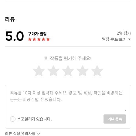
인스타그램 @xoxo_rini / 유튜브 리니Rini
온라인 강의 클래스101
• 어색한 그림은 이제 안녕! 드로잉 기초부터 시작하는 리니의 펜
리뷰
드로잉
5.0
• 마카와 펜, 드로잉북만 들고 떠나요! 마카로 담는 여행의 특별한
2
명 평가
구매자 별점
기억
별점 분포 보기
• 꿈꾸는 일상 공간 속의 나, 리니와 기초부터 배우는 아이패드
드로잉
이 작품을 평가해 주세요!
저서 <나의 첫 아이패드 드로잉>
스포일러가 있습니다.
리뷰 등록
리뷰 작성 유의사항