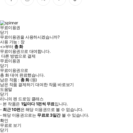
페
인
트
유
틱
이
스
위
튜
톡
스
타
터
브
북
그
램
무료이용권
닫기
무료이용권을 사용하시겠습니까?
사용 가능 :
장
<
>부터
총
화
무료이용권으로 대여합니다.
다른 방법으로 결제
무료이용권
닫기
무료이용권으로
총
화
대여 완료했습니다.
남은 작품 :
총
화
(
원)
남은 작품 결제하기
대여한 작품 바로보기
클래스101, 5년 연속 탑-티어!
도움말
닫기
수천 명의 수강생을 만족시킨
리니의 펜 드로잉 클래스
‘리니의 펜 드로잉 클래스’ 드디어 책으로 출간!
- 본 작품은
1일
마다
1
편씩 무료
입니다.
-
최근
10편
은 해당 이용권으로 볼 수 없습니다.
소소한 일상과 오래 간직하고픈 여행의 순간을 펜으로 기록하는
- 해당 이용권으로는
무료로
3일
간
볼 수 있습니다.
확인
나만의 특별한 취미, 펜 드로잉의 매력에 빠져보자
무료로 보기
닫기