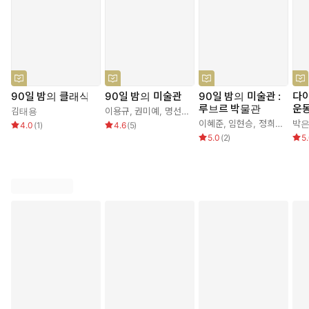
90일 밤의 클래식
90일 밤의 미술관
90일 밤의 미술관 :
다
루브르 박물관
운
김태용
이용규
,
권미예
,
명선아
,
신기환
,
이진희
이혜준
,
임현승
,
정희태
,
최준
박
4.0
(
1
)
4.6
(
5
)
5.0
(
2
)
5