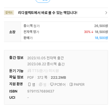
리디셀렉트에서 바로 볼 수 있는 책입니다!
셀렉트
종이책 정가
26,500원
소장
전자책 정가
30
%↓
18,500원
판매가
18,500원
출간 정보
2023.10.05
전자책 출간
2023.08.22
종이책 출간
듣기 기능
TTS(듣기)
미
지원
파일 정보
PDF
222.2MB
372 쪽
지원 환경
PC뷰어
PAPER
앱
웹
ISBN
9791157689637
UCI
-