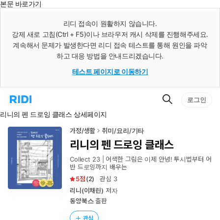
본문 바로가기
인
스
리디 접속이 원활하지 않습니다.
턴
강제 새로 고침(Ctrl + F5)이나 브라우저 캐시 삭제를 진행해주세요.
트
검
계속해서 문제가 발생한다면 리디 접속 테스트를 통해 원인을 파악
색
하고 대응 방법을 안내드리겠습니다.
테스트 페이지로 이동하기
검
리
로그인
색
디
리니의 펜 드로잉 클래스 상세페이지
홈
으
로
가정/생활
취미/요리/기타
이
리니의 펜 드로잉 클래스
동
Collect 23 | 어색한 그림은 이제 안녕! 투시법부터 어
반 드로잉까지 배우는
5
(
2
)
관심
3
리니(이채린)
저자
동양북스
출판
관심