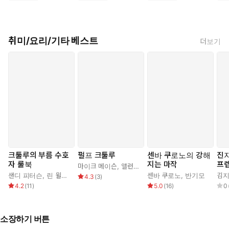
취미/요리/기타 베스트
더보기
크툴루의 부름 수호
펄프 크툴루
센바 쿠로노의 강해
진
자 룰북
지는 마작
프
마이크 메이슨
,
앨런 블라이
,
제임스 라우더
,
제프 티드
샌디 피터슨
,
린 윌리스
,
폴 프리커
,
박나림
센바 쿠로노
,
반기모
김지
4.3
(
3
)
4.2
(
11
)
5.0
(
16
)
0
소장하기 버튼