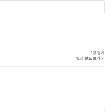
임없이 도전한 끝에 결국 영어 학습의 최고 경지인 고급 영작문에
있다..
2
명 평가
별점 분포 보기