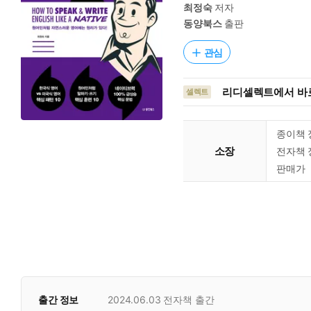
최정숙
저자
동양북스
출판
관심
리디셀렉트에서 바로
셀렉트
종이책 
소장
전자책 
판매가
출간 정보
2024.06.03
전자책 출간