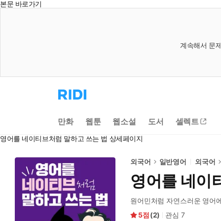
본문 바로가기
계속해서 문제
리
디
홈
으
만화
웹툰
웹소설
도서
셀렉트
로
이
영어를 네이티브처럼 말하고 쓰는 법 상세페이지
동
외국어
일반영어
외국어
영어를 네이
원어민처럼 자연스러운 영어에
5
(
2
)
관심
7