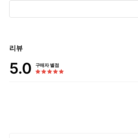
께 '최우수논문상'을 수상하기도 했다. 미 캘리포니아 주립대에
가닿았다. 한국에 돌아온 후로는 제도권·비제도권 교육기관을 넘
리뷰
5.0
구매자 별점