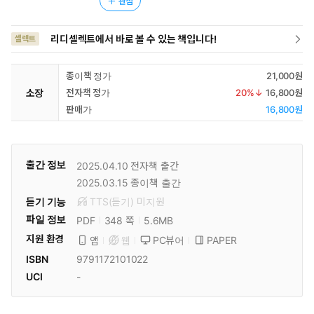
관심
리디셀렉트에서 바로 볼 수 있는 책입니다!
셀렉트
종이책 정가
21,000원
소장
전자책 정가
20
%↓
16,800원
판매가
16,800원
출간 정보
2025.04.10
전자책 출간
2025.03.15
종이책 출간
듣기 기능
TTS(듣기)
미
지원
파일 정보
PDF
5.6MB
348 쪽
지원 환경
PC뷰어
PAPER
앱
웹
ISBN
9791172101022
UCI
-