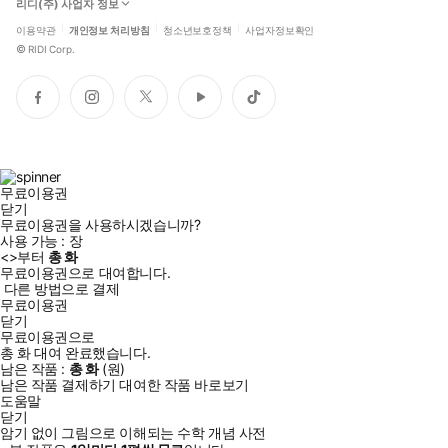
리디(주) 사업자 정보
이용약관
개인정보 처리방침
청소년보호정책
사업자정보확인
©
RIDI Corp.
페
인
트
유
틱
이
스
위
튜
톡
스
타
터
브
북
그
램
무료이용권
닫기
무료이용권을 사용하시겠습니까?
사용 가능 :
장
<
>부터
총
화
무료이용권으로 대여합니다.
다른 방법으로 결제
무료이용권
닫기
무료이용권으로
총
화
대여 완료했습니다.
남은 작품 :
총
화
(
원)
남은 작품 결제하기
대여한 작품 바로보기
도움말
닫기
암기 없이 그림으로 이해되는 수학 개념 사전