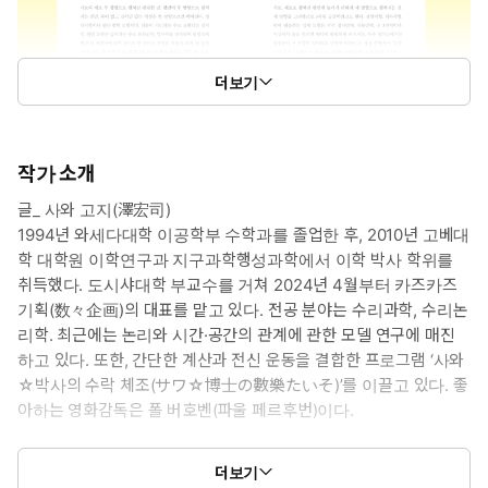
더보기
작가 소개
글_ 사와 고지(澤宏司)
1994년 와세다대학 이공학부 수학과를 졸업한 후, 2010년 고베대
학 대학원 이학연구과 지구과학행성과학에서 이학 박사 학위를
취득했다. 도시샤대학 부교수를 거쳐 2024년 4월부터 카즈카즈
기획(数々企画)의 대표를 맡고 있다. 전공 분야는 수리과학, 수리논
리학. 최근에는 논리와 시간·공간의 관계에 관한 모델 연구에 매진
하고 있다. 또한, 간단한 계산과 전신 운동을 결합한 프로그램 ‘사와
☆박사의 수락 체조(サワ☆博士の數樂たいそ)’를 이끌고 있다. 좋
아하는 영화감독은 폴 버호벤(파울 페르후번)이다.
그림_ 히로사키 료타로(廣﨑遼太朗)
더보기
1996년 나고야에서 태어났다. 그래픽 디자이너이자 일러스트레