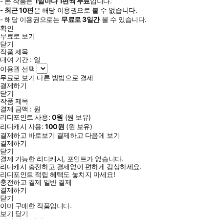
- 본 작품은
1일
마다
1
편씩 무료
입니다.
-
최근
10편
은 해당 이용권으로 볼 수 없습니다.
- 해당 이용권으로는
무료로
3일
간
볼 수 있습니다.
확인
무료로 보기
닫기
작품 제목
대여 기간 :
일
이용권 선택
무료로 보기
다른 방법으로 결제
결제하기
닫기
작품 제목
결제 금액 :
원
리디포인트 사용:
0
원
(
원 보유)
리디캐시 사용:
100
원
(
원 보유)
결제하고 바로보기
결제하고 다음에 보기
결제하기
닫기
결제 가능한 리디캐시, 포인트가 없습니다.
리디캐시 충전하고 결제없이 편하게 감상하세요.
리디포인트 적립 혜택도 놓치지 마세요!
충전하고 결제
일반 결제
결제하기
닫기
이미 구매한 작품입니다.
보기
닫기