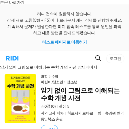
본문 바로가기
인
스
리디 접속이 원활하지 않습니다.
턴
강제 새로 고침(Ctrl + F5)이나 브라우저 캐시 삭제를 진행해주세요.
트
검
계속해서 문제가 발생한다면 리디 접속 테스트를 통해 원인을 파악
색
하고 대응 방법을 안내드리겠습니다.
테스트 페이지로 이동하기
검
리
로그인
색
디
암기 없이 그림으로 이해되는 수학 개념 사전 상세페이지
홈
으
로
과학
수학
이
어린이/청소년
청소년
동
암기 없이 그림으로 이해되는
수학 개념 사전
0
(
0
)
관심
5
사와 고지
저자
히로사키 료타로
그림
송경원
번역
동양북스
출판