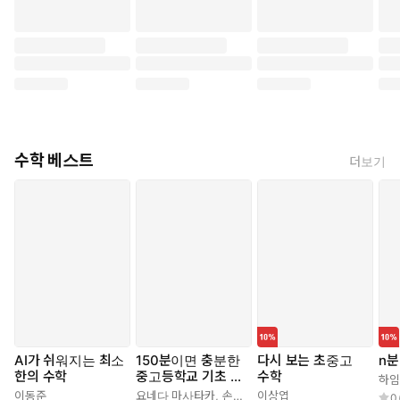
수학 베스트
더보기
AI가 쉬워지는 최소
150분이면 충분한
다시 보는 초중고
n분
한의 수학
중고등학교 기초 수
수학
하임
학
이동준
요네다 마사타카
,
손민규
이상엽
0