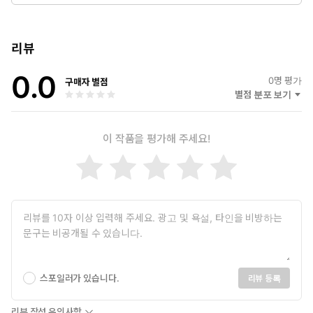
이터. 나고야 시립대학 예술공학연구과를 수료한 후, 도쿄의 그래
픽 디자인 사무소를 거쳐 현재는 프리랜서로 활동 중이다.
리뷰
번역_ 송경원
0.0
물리학과를 졸업하고 대학원에서 일어교육과 일본 근대문학을 공
0
명 평가
구매자 별점
부했다. 재미있고 의미 있는 책을 찾아 국내에 소개하고 우리말로
별점 분포 보기
옮기는 일을 한다. 현재 소통인(人)공감 에이전시에서도 번역가로
활동 중이다.
이 작품을 평가해 주세요!
옮긴 책으로 『아는 만큼 보이는 세상-우주 편』 『아는 만큼 보
이는 세상-수학 편』 『아는 만큼 보이는 세상-물리 편』 『교도
소의 정신과 의사』 『종교의 흑역사』 『마지막 산책』 『후회
병동』 등이 있다.
스포일러가 있습니다.
리뷰 등록
리뷰 작성 유의사항