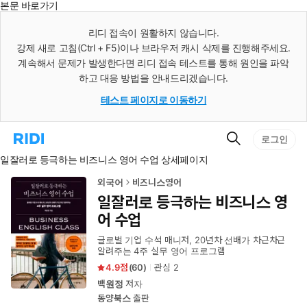
본문 바로가기
인
스
리디 접속이 원활하지 않습니다.
턴
강제 새로 고침(Ctrl + F5)이나 브라우저 캐시 삭제를 진행해주세요.
트
검
계속해서 문제가 발생한다면 리디 접속 테스트를 통해 원인을 파악
색
하고 대응 방법을 안내드리겠습니다.
테스트 페이지로 이동하기
검
리
로그인
색
디
일잘러로 등극하는 비즈니스 영어 수업 상세페이지
홈
으
로
외국어
비즈니스영어
이
일잘러로 등극하는 비즈니스 영
동
어 수업
글로벌 기업 수석 매니저, 20년차 선배가 차근차근
알려주는 4주 실무 영어 프로그램
4.9
(
60
)
관심
2
백원정
저자
동양북스
출판