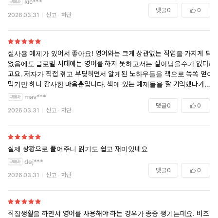
kic***
댓글
0
0
2026.03.31
신고
차단
실사용 예제가 있어서 좋아요! 영어와는 크게 상관없는 직업을 가지게 되
었음에도 글로벌 시대에는 영어를 하지 못하고서는 살아남을수가 없더라
고요. 저자가 직접 겪고 부딪히면서 알게된 노하우들을 책으로 쏙쏙 얻어
먹기만 하니 감사한 마음뿐입니다. 책에 있는 예제들을 잘 기억했다가 올
해는 한 마디라도 실무에서 영어를 더 써보고 싶네요.
mav***
댓글
0
0
2026.03.31
신고
차단
실제 상황으로 풀어주니 읽기도 쉽고 재미있네요
dej***
댓글
0
0
2026.03.31
신고
차단
직장생활을 하면서 영어를 사용해야 하는 경우가 종종 생기는데요. 비즈