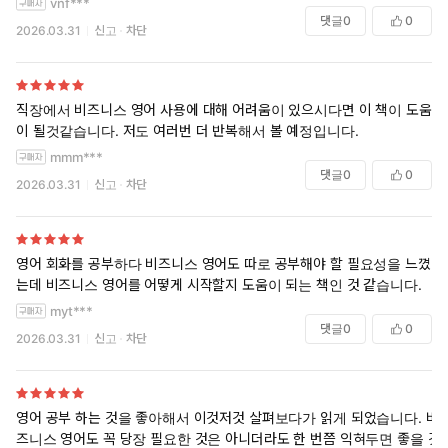
vnf***
댓글
0
0
2026.03.31
신고
차단
직장에서 비즈니스 영어 사용에 대해 어려움이 있으시다면 이 책이 도움
이 될것같습니다. 저도 여러번 더 반복해서 볼 예정입니다.
mmm***
댓글
0
0
“영어를 잘하는 법이 아니라, 영어로 일 잘하는 법”
2026.03.31
신고
차단
이제는 영어 실력보다 ‘업무 맥락’이 더 중요해진 시대다. 번역은 AI
가 해주고, 문장은 챗GPT가 써준다. 하그지만 메일을 어떻게 보내야
영어 회화를 공부하다 비즈니스 영어도 따로 공부해야 할 필요성을 느꼈
할지, 보고서에 어떤 어조가 적절한지, 회의에서 어떤 표현이 신뢰를
는데 비즈니스 영어를 어떻게 시작할지 도움이 되는 책인 것 같습니다.
주는지는 여전히 사람의 몫이다. 이 책은 단순한 영어 학습서가 아니
myt***
다. 저자가 국내외 기업에서 20년간 영어로 일하며 직접 겪은 상황
댓글
0
0
2026.03.31
신고
차단
들을 바탕으로, 실제 업무 현장에서 부딪히는 영어의 순간들을 하나
하나 짚어준다. 이메일, 회의, 프레젠테이션, 스몰토크까지 각 상황
에 꼭 맞는 표현과 그에 담긴 뉘앙스를 함께 알려주는 실천형 매뉴얼
이다. 시험을 위한 문장이 아니라, 진짜 일에서 통하는 영어. 외국인
영어 공부 하는 것을 좋아해서 이것저것 살펴보다가 읽게 되었습니다. 비
동료와 일하며 ‘어떻게 말할지’가 막막했던 모든 순간에, 이 책이 바
즈니스 영어도 꼭 당장 필요한 것은 아니더라도 한 번쯤 익혀두면 좋을 것