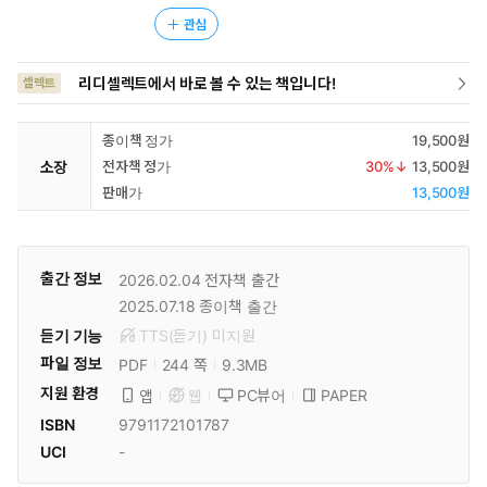
관심
리디셀렉트에서 바로 볼 수 있는 책입니다!
셀렉트
종이책 정가
19,500원
소장
전자책 정가
30
%↓
13,500원
판매가
13,500원
출간 정보
2026.02.04
전자책 출간
2025.07.18
종이책 출간
듣기 기능
TTS(듣기)
미
지원
파일 정보
PDF
9.3MB
244 쪽
지원 환경
PC뷰어
PAPER
앱
웹
ISBN
9791172101787
UCI
-