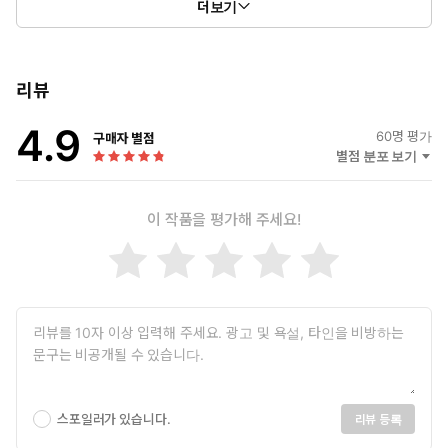
더보기
고려대학교 상경대학 졸업
호주 Universal English College & Access Language Centre
고급 실무영어 과정 수료
리뷰
글로벌 기업 근무 20년, 다국적 팀 리딩 및 실무 커뮤니케이션 담당
4.9
페르노리카 Employee Excellence Award
60
명 평가
구매자 별점
별점 분포 보기
이 작품을 평가해 주세요!
스포일러가 있습니다.
리뷰 등록