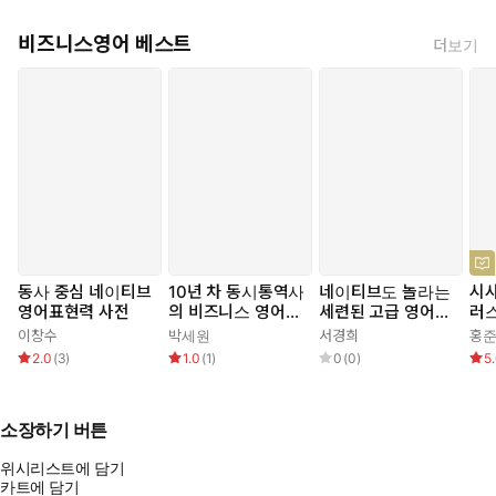
비즈니스영어 베스트
더보기
동사 중심 네이티브
10년 차 동시통역사
네이티브도 놀라는
시사
영어표현력 사전
의 비즈니스 영어
세련된 고급 영어
러
실전 가이드
표현
이창수
박세원
서경희
홍
2.0
(
3
)
1.0
(
1
)
0
(
0
)
5
소장하기 버튼
위시리스트에 담기
카트에 담기