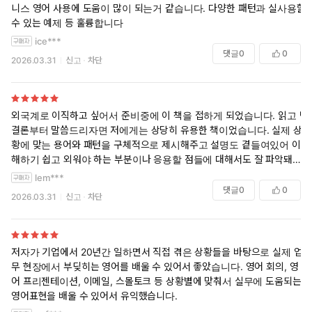
니스 영어 사용에 도움이 많이 되는거 같습니다. 다양한 패턴과 실사용할
수 있는 예제 등 훌륭합니다
ice***
댓글
0
0
2026.03.31
신고
차단
외국계로 이직하고 싶어서 준비중에 이 책을 접하게 되었습니다. 읽고 난
결론부터 말씀드리자면 저에게는 상당히 유용한 책이었습니다. 실제 상
황에 맞는 용어와 패턴을 구체적으로 제시해주고 설명도 곁들여있어 이
해하기 쉽고 외워야 하는 부분이나 응용할 점들에 대해서도 잘 파악돼서
좋았어요. 저자의 실제 경험을 최대한 알려주고 싶어하는 게 보이는 책이
lem***
었습니다. 두고두고 보면서 공부하려고 합니다
댓글
0
0
2026.03.31
신고
차단
저자가 기업에서 20년간 일하면서 직접 겪은 상황들을 바탕으로 실제 업
무 현장에서 부딪히는 영어를 배울 수 있어서 좋았습니다. 영어 회의, 영
어 프리젠테이션, 이메일, 스몰토크 등 상황별에 맞춰서 실무에 도움되는
영어표현을 배울 수 있어서 유익했습니다.