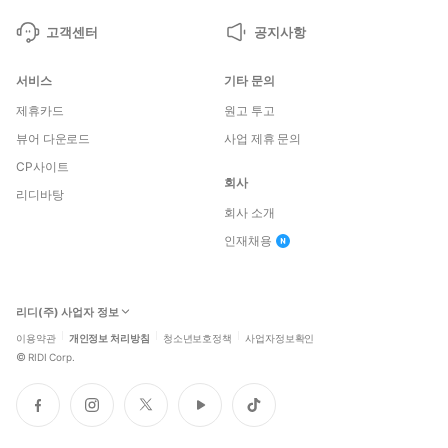
고객센터
공지사항
서비스
기타 문의
제휴카드
원고 투고
뷰어 다운로드
사업 제휴 문의
CP사이트
회사
리디바탕
회사 소개
인재채용
리디(주) 사업자 정보
이용약관
개인정보 처리방침
청소년보호정책
사업자정보확인
©
RIDI Corp.
페
인
트
유
틱
이
스
위
튜
톡
스
타
터
브