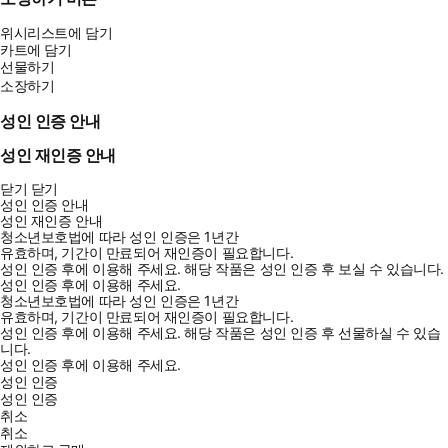
어져 있다. 이러한 명대사를 반복해 읽고 따라 쓰다 보면 자연스레
단어와 문형이 몸에 익고, 어느 날 일본 영화나 드라마에서 비슷한
위시리스트에 담기
카트에 담기
대사가 나오면 그저 흘러가는 소리가 아니라 ‘의미 있는 말’로 귀에
선물하기
꽂히는 경험을 하게 된다. 작심삼일로 끝나는 외국어 공부에 지쳤는
소장하기
가? 그렇다면 『일본어 명대사 필사집』과 함께 올해는 진짜 ‘끝까
성인 인증 안내
지’ 가보자!
성인 재인증 안내
닫기
닫기
성인 인증 안내
성인 재인증 안내
청소년보호법에 따라 성인 인증은 1년간
유효하며, 기간이 만료되어 재인증이 필요합니다.
성인 인증 후에 이용해 주세요.
해당 작품은 성인 인증 후 보실 수 있습니다.
성인 인증 후에 이용해 주세요.
청소년보호법에 따라 성인 인증은 1년간
유효하며, 기간이 만료되어 재인증이 필요합니다.
성인 인증 후에 이용해 주세요.
해당 작품은 성인 인증 후 선물하실 수 있습
니다.
성인 인증 후에 이용해 주세요.
성인 인증
성인 인증
취소
취소