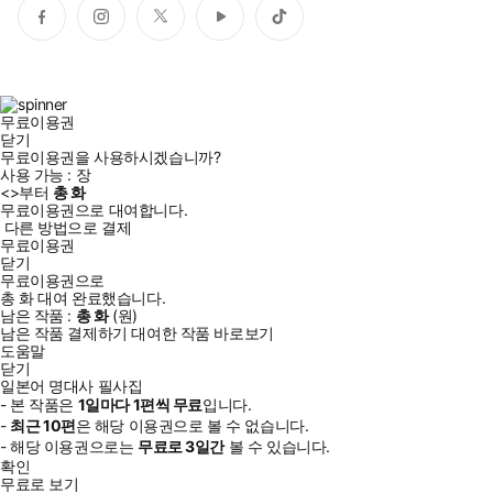
페
인
트
유
틱
이
스
위
튜
톡
스
타
터
브
북
그
램
무료이용권
닫기
무료이용권을 사용하시겠습니까?
사용 가능 :
장
<
>부터
총
화
무료이용권으로 대여합니다.
다른 방법으로 결제
무료이용권
닫기
무료이용권으로
총
화
대여 완료했습니다.
남은 작품 :
총
화
(
원)
남은 작품 결제하기
대여한 작품 바로보기
도움말
닫기
일본어 명대사 필사집
- 본 작품은
1일
마다
1
편씩 무료
입니다.
-
최근
10편
은 해당 이용권으로 볼 수 없습니다.
- 해당 이용권으로는
무료로
3일
간
볼 수 있습니다.
확인
무료로 보기