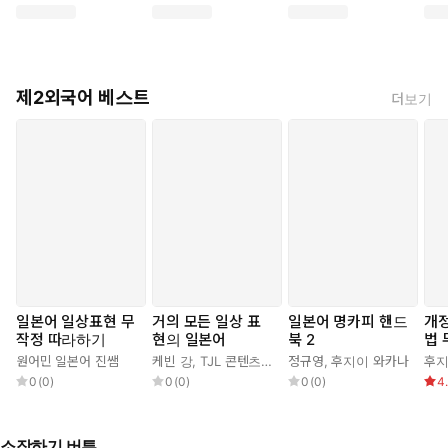
각 잡고 공부한 것도 아닌데 일본어를 곧잘 알아듣고, 여행을 가
서도 기본적인 대화가 통하는 사람들이 있다. 이들 중 상당수가
일드나 JPOP 같은 콘텐츠에 빠지게 된 것이 계기라고 말한다.
제2외국어 베스트
더보기
『일본어 명대사 필사집』의 저자 역시, 우연히 보게 된 일본 영
화 한 편을 시작으로 일본어의 세계에 들어섰다. 그리고 유학과
현지 취업 성공 후, 현재 OTT 플랫폼 ‘왓챠’에서 일본 콘텐츠 기획
자이자 ‘시사일본어학원’ 강사로 활동하고 있다.
『일본어 명대사 필사집』은 일본 콘텐츠에 대한 관심을 일본어 공
부로 확장하고 싶은 이, 오랫동안 손 놓고 있던 일본어 공부를 다시
시작하고 싶은 이, 하루 5~10분 정도의 루틴으로 일본어 감각을 유
지하고 싶은 이들을 위해 기획된 책이다. 영화, 드라마, 애니메이션
을 아울러 저자가 추천하는 70편의 작품을 엄선했고, 작품의 메시
지를 대표하는 명대사 역시 하나하나 새롭게 번역했다. 또한 작품마
일본어 일상표현 무
거의 모든 일상 표
일본어 명카피 핸드
개정
작정 따라하기
현의 일본어
북 2
법
다 저자만의 해설과 감상 포인트를 수록해 명대사의 맥락까지 파악
원어민 일본어 진쌤
케빈 강
,
TJL 콘텐츠 연구소
정규영
,
후지이 와카나
후지
할 수 있도록 구성했으며, 명대사를 어학적으로 완벽히 흡수할 수 있
0
(
0
)
0
(
0
)
0
(
0
)
4
게끔 명대사 속 주요 단어와 표현도 별도로 정리했다.
명대사 필사는 낯선 외국어와 친해지는 효과적인 방법이다. 명대사
는 대부분 입말이기에 실제 생활에서 쓰이는 단어와 문형으로 이루
소장하기 버튼