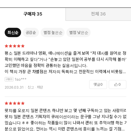
구매자
35
전체
36
최신순
공감순
별점 높은순
별점 낮은순
평소 일본 드라마나 영화, 애니메이션을 즐겨 보며 "저 대사를 원어로 정
확히 이해하고 싶다"거나 "손놓고 있던 일본어 공부를 다시 시작해 볼까"
고민했던 마음을 정확히 관통하는 실용서입니다.
이 책의 가장 큰 차별점은 저자의 독특하고 전문적인 이력에서 비롯됩니
다. 'OTT 콘텐츠 기획자' 특유의 탁월한 안목으로 고전 명작부터 최신 화
1so***
제작까지 70편의 작품을 엄선해 훌륭한 큐레이션을 선보이는 동시에, 베
댓글
0
0
2026.03.31
신고
차단
테랑 '일본어 강사'로서의 노하우를 십분 발휘해 학습자의 수준에 맞게 난
이도별(입문~중급)로 대사를 세심하게 배치했습니다.
단순히 대사를 나열하는 데 그치지 않고 작품의 줄거리와 감상 포인트를
함께 제공하여, 텍스트를 적어 내려가는 동안 원작의 묵직한 감동을 생생
왓챠를 오로지 일본 콘텐츠 하나만 보고 몇 년째 구독하고 있는 사람이라
하게 다시 음미할 수 있도록 돕습니다.
왓챠 일본 콘텐츠 기획자의 큐레이션이라는 문구를 그냥 지나칠 수가 없
무엇보다 학습자를 배려한 디테일이 돋보입니다.
었습니다 ㅎㅎ 좋아하는 작품들이 많이 나와서 괜히 또 추억여행 하는 기
숨 막히는 문법 공부나 딱딱한 어학 교재에 지쳤다면, 하루 5~10분씩 내
분으로 읽었어요. 언어는 역시 이런 콘텐츠에 흥미를 느끼는 걸 기점으로