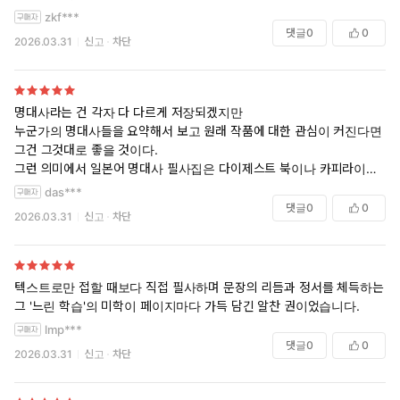
가 사랑하는 명작의 대사를 손으로 꾹꾹 눌러쓰는 이 다정한 아날로그식
확 늘게 되는 것 같습니다. 좋은 책 감사해요~
zkf***
루틴을 강력히 추천합니다.
댓글
0
0
2026.03.31
신고
차단
일본어 감각을 자연스럽게 끌어올리면서 일상 속 작은 힐링까지 챙길 수
있을 듯 합니다.
명대사라는 건 각자 다 다르게 저장되겠지만
누군가의 명대사들을 요약해서 보고 원래 작품에 대한 관심이 커진다면
그건 그것대로 좋을 것이다.
그런 의미에서 일본어 명대사 필사집은 다이제스트 북이나 카피라이터
역할도 겸하고 있는 듯하다. 그리 길지 않은 문장을 보고 원 작품의 이야
das***
기가 궁금해져서 찾아보고 싶은 마음이 들게 한다.
댓글
0
0
2026.03.31
신고
차단
이미 일본어는 초급을 벗어닌지 오래됐지만 초심으로 돌아가는 측면에서
이 필사집은 꽤 마음에 든다. 필사를 하지 않더라도 여기에 적힌 문장들을
조용히 읖조려보는 것만으로 기분이 새로워진달까. 게다가 선택된 작품
들 중 내가 좋아하는 작품들도 꽤 많아서 지난 내 감상을 돌이켜보는 작은
텍스트로만 접할 때보다 직접 필사하며 문장의 리듬과 정서를 체득하는
즐거움도 있었서 좋았다.
그 '느린 학습'의 미학이 페이지마다 가득 담긴 알찬 권이었습니다.
lmp***
댓글
0
0
2026.03.31
신고
차단