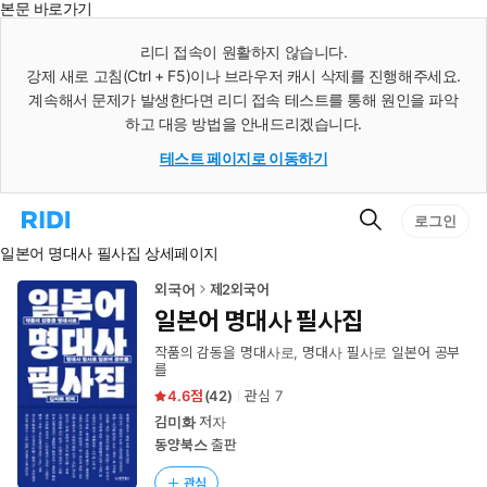
본문 바로가기
인
스
리디 접속이 원활하지 않습니다.
턴
강제 새로 고침(Ctrl + F5)이나 브라우저 캐시 삭제를 진행해주세요.
트
검
계속해서 문제가 발생한다면 리디 접속 테스트를 통해 원인을 파악
색
하고 대응 방법을 안내드리겠습니다.
테스트 페이지로 이동하기
검
리
로그인
색
디
일본어 명대사 필사집 상세페이지
홈
으
로
외국어
제2외국어
이
일본어 명대사 필사집
동
작품의 감동을 명대사로, 명대사 필사로 일본어 공부
를
4.6
(
42
)
관심
7
김미화
저자
동양북스
출판
관심