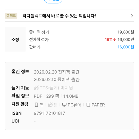
리디셀렉트에서 바로 볼 수 있는 책입니다!
셀렉트
종이책 정가
19,800원
소장
전자책 정가
19
%↓
16,000원
판매가
16,000원
출간 정보
2026.02.20
전자책 출간
2026.02.10
종이책 출간
듣기 기능
TTS(듣기)
미
지원
파일 정보
PDF
14.0MB
299 쪽
지원 환경
PC뷰어
PAPER
앱
웹
ISBN
9791172101817
UCI
-