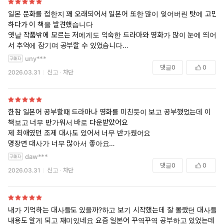
일본 문화를 접한지 꽤 오래되어서 일본어 또한 많이 잊어버린 탓에 고민
하다가 이 책을 발견했습니다
옛날 작품밖에 모르는 저에게도 익숙한 드라마와 영화가 많이 눈에 띄어
서 추억에 잠기며 공부할 수 있었습니다
단순히 대사만 나오는 게 아니라 해당 작품에 대한 간략한 요약이 곁들여
uny***
진 점이 마음에 들었습니다
댓글
0
0
2026.03.31
신고
차단
한참 일본어 공부할때 드라마나 영화를 미친듯이 보고 공부했었는데 이
책보고 너무 반가워서 바로 다운받았어요
제 최애였던 조제 대사도 있어서 너무 반가웠어요
명장면 대사가 너무 많아서 좋아요
이건 필히 종이책도 구매해야 할꺼 같아요
daw***
너무 유익한 책이네요
댓글
0
0
2026.03.31
신고
차단
내가 기억하는 대사들도 있을까?하고 보기 시작했는데 잘 몰랐던 대사들
내용도 알게 되고 재미있네요 요즘 일본어 꾸역꾸역 공부하고 있었는데