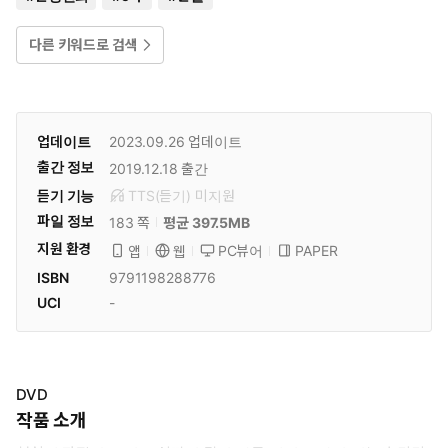
다른 키워드로 검색
업데이트
2023.09.26
업데이트
출간 정보
2019.12.18
출간
듣기 기능
TTS(듣기)
미
지원
파일 정보
183 쪽
평균 397.5MB
지원 환경
PC뷰어
PAPER
앱
웹
ISBN
9791198288776
UCI
-
DVD
작품 소개