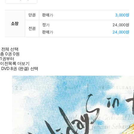
단권
판매가
3,000원
소장
정가
24,000원
전권
판매가
24,000원
전체 선택
총
0
권
0원
1권부터
이전목록 더보기
DVD 8권 (완결) 선택