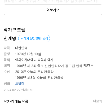
현실에 좌절한 주인공 심땀이 각기 다른 개성을 가진 비누와 디디
를 만나면서
더보기
환상과 현실을 넘나드는 꿈 같은 이야기가 펼쳐진다.
작가 프로필
천계영
작가 신간 알림 · 소식
국적
대한민국
출생
1970년 12월 10일
학력
이화여자대학교 법학과 학사
데뷔
1996년 제 2회 윙크 신인만화작가 공모전 만화 '탤런트'
수상
2010년 오늘의 우리만화상
1999년 제3회 오늘의 우리만화상
링크
트위터
2024.02.27
업데이트
작가의 대표 작품
더보기