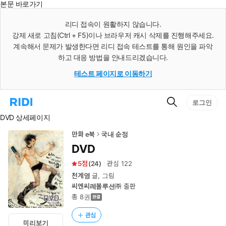
본문 바로가기
인
스
리디 접속이 원활하지 않습니다.
턴
강제 새로 고침(Ctrl + F5)이나 브라우저 캐시 삭제를 진행해주세요.
트
검
계속해서 문제가 발생한다면 리디 접속 테스트를 통해 원인을 파악
색
하고 대응 방법을 안내드리겠습니다.
테스트 페이지로 이동하기
검
리
로그인
색
디
DVD 상세페이지
홈
으
로
만화 e북
국내 순정
이
DVD
동
5
(
24
)
관심
122
천계영
글, 그림
씨엔씨레볼루션㈜
출판
총 8권
관심
미리보기