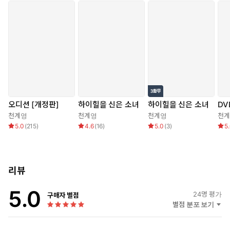
오디션 [개정판]
하이힐을 신은 소녀
하이힐을 신은 소녀
DV
천계영
천계영
천계영
천
5.0
(
215
)
4.6
(
16
)
5.0
(
3
)
5
리뷰
5.0
24
명 평가
구매자 별점
별점 분포 보기