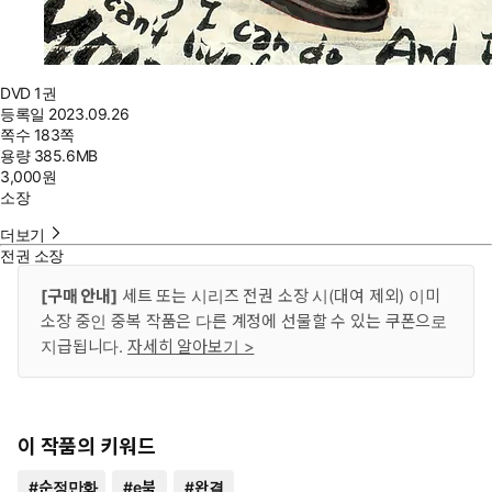
DVD 1권
등록일
2023.09.26
쪽수
183쪽
용량
385.6MB
3,000
원
소장
더보기
전권 소장
[구매 안내]
세트 또는 시리즈 전권 소장 시(대여 제외) 이미
소장 중인 중복 작품은 다른 계정에 선물할 수 있는 쿠폰으로
지급됩니다.
자세히 알아보기 >
이 작품의 키워드
#
순정만화
#
e북
#
완결