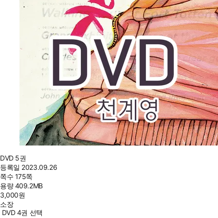
DVD 5권
등록일
2023.09.26
쪽수
175쪽
용량
409.2MB
3,000
원
소장
DVD 4권 선택