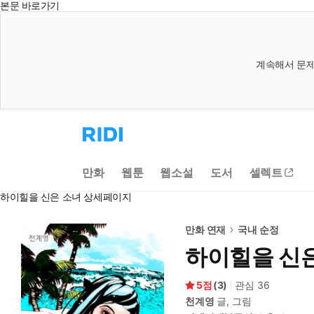
본문 바로가기
계속해서 문제
리
디
홈
으
만화
웹툰
웹소설
도서
셀렉트
로
이
하이힐을 신은 소녀 상세페이지
동
만화 연재
국내 순정
하이힐을 신
5
(
3
)
관심
36
천계영
글, 그림