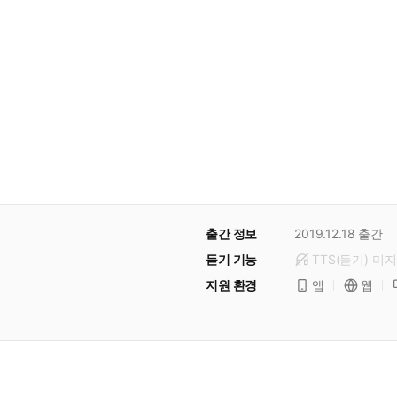
출간 정보
2019.12.18
출간
듣기 기능
TTS(듣기)
미
지
지원 환경
앱
웹