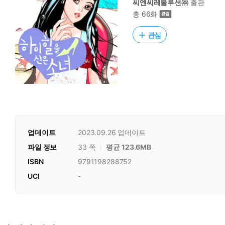
씨엔씨레볼루션㈜
출판
총 66화
관심
업데이트
2023.09.26
업데이트
파일 정보
33 쪽
평균 123.6MB
ISBN
9791198288752
UCI
-