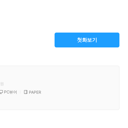
첫화보기
원
PC뷰어
PAPER