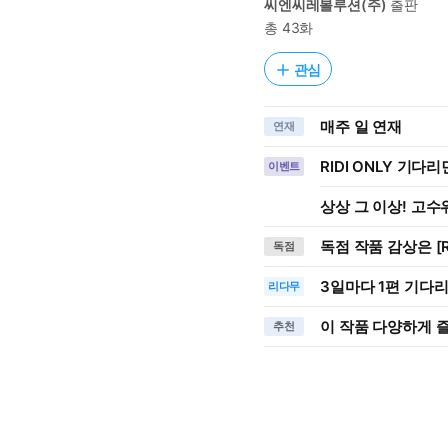
씨엔씨레볼루션(주)
출판
총 43화
관심
매주 일 연재
연재
RIDI ONLY 기다
이벤트
상상 그 이상! 고수위
독점 작품 감상은 [R
독점
3일
마다
1편 기다
리다무
이 작품 다양하게 
추천