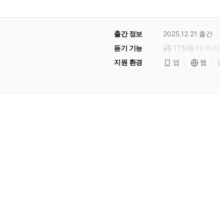
출간 정보
2025.12.21
출간
듣기 기능
TTS(듣기)
미
지
지원 환경
앱
웹