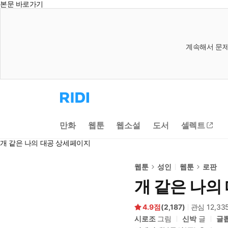
본문 바로가기
계속해서 문제
리
디
홈
으
만화
웹툰
웹소설
도서
셀렉트
로
이
개 같은 나의 대공 상세페이지
동
웹툰
성인
웹툰
로판
개 같은 나의
4.9
(
2,187
)
관심
12,33
시로조
그림
신박
글
글