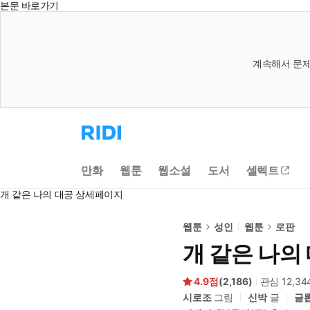
본문 바로가기
계속해서 문제
리
디
홈
으
만화
웹툰
웹소설
도서
셀렉트
로
이
개 같은 나의 대공 상세페이지
동
웹툰
성인
웹툰
로판
개 같은 나의
4.9
(
2,186
)
관심
12,34
시로조
그림
신박
글
글