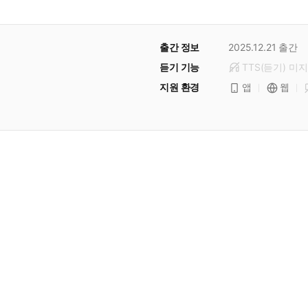
출간 정보
2025.12.21
출간
듣기 기능
TTS(듣기)
미
지
지원 환경
앱
웹