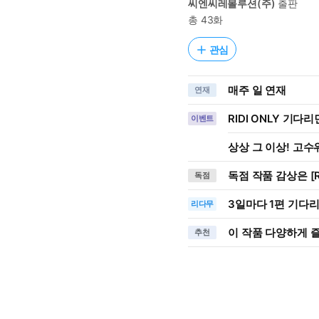
씨엔씨레볼루션(주)
출판
총 43화
관심
매주 일 연재
연재
RIDI ONLY 기다
이벤트
상상 그 이상! 고수위
독점 작품 감상은 [R
독점
3일
마다
1편 기다
리다무
이 작품 다양하게 
추천