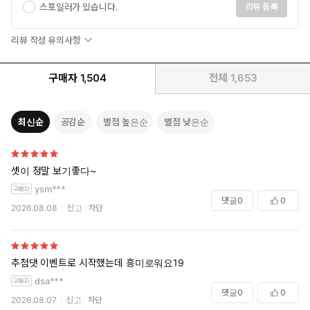
스포일러가 있습니다.
리뷰 등록
리뷰 작성 유의사항
구매자
1,504
전체
1,653
최신순
공감순
별점 높은순
별점 낮은순
셋이 정말 보기좋다~
ysm***
댓글
0
0
2026.08.08
신고
차단
추첨댓 이벤트로 시작했는데 흥미로워요19
dsa***
댓글
0
0
2026.08.07
신고
차단