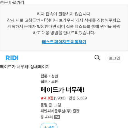
본문 바로가기
인
스
리디 접속이 원활하지 않습니다.
턴
강제 새로 고침(Ctrl + F5)이나 브라우저 캐시 삭제를 진행해주세요.
트
검
계속해서 문제가 발생한다면 리디 접속 테스트를 통해 원인을 파악
색
하고 대응 방법을 안내드리겠습니다.
테스트 페이지로 이동하기
검
리
로그인
색
디
메이드가 너무해! 상세페이지
홈
으
로
웹툰
성인
이
웹툰
로판
동
메이드가 너무해!
4.9
(
1,933
)
관심
5,389
문햄
글, 그림
씨엔씨레볼루션(주)
출판
총 44화
관심