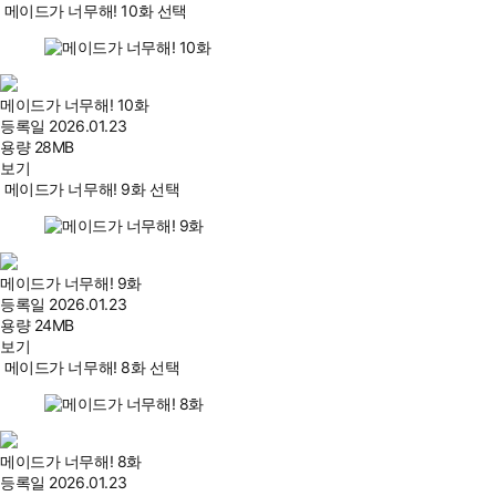
메이드가 너무해! 10화 선택
메이드가 너무해! 10화
등록일
2026.01.23
용량
28MB
보기
메이드가 너무해! 9화 선택
메이드가 너무해! 9화
등록일
2026.01.23
용량
24MB
보기
메이드가 너무해! 8화 선택
메이드가 너무해! 8화
등록일
2026.01.23