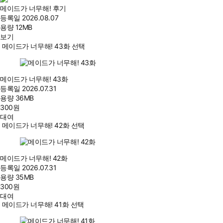
메이드가 너무해! 후기
등록일
2026.08.07
용량
12MB
보기
메이드가 너무해! 43화 선택
메이드가 너무해! 43화
등록일
2026.07.31
용량
36MB
300
원
대여
메이드가 너무해! 42화 선택
메이드가 너무해! 42화
등록일
2026.07.31
용량
35MB
300
원
대여
메이드가 너무해! 41화 선택