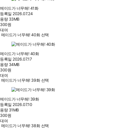
메이드가 너무해! 41화
등록일
2026.07.24
용량
33MB
300
원
대여
메이드가 너무해! 40화 선택
메이드가 너무해! 40화
등록일
2026.07.17
용량
34MB
300
원
대여
메이드가 너무해! 39화 선택
메이드가 너무해! 39화
등록일
2026.07.10
용량
31MB
300
원
대여
메이드가 너무해! 38화 선택