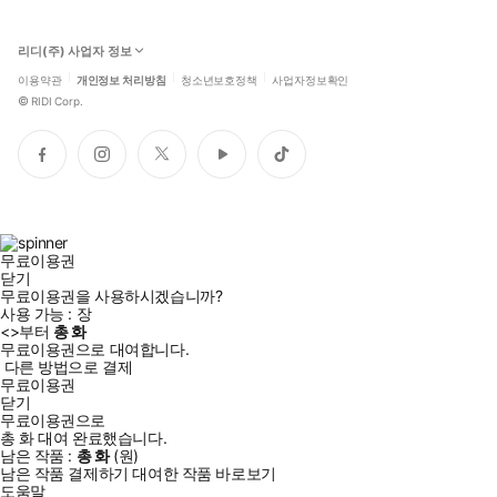
리디(주) 사업자 정보
이용약관
개인정보 처리방침
청소년보호정책
사업자정보확인
©
RIDI Corp.
페
인
트
유
틱
이
스
위
튜
톡
스
타
터
브
북
그
램
무료이용권
닫기
무료이용권을 사용하시겠습니까?
사용 가능 :
장
<
>부터
총
화
무료이용권으로 대여합니다.
다른 방법으로 결제
무료이용권
닫기
무료이용권으로
총
화
대여 완료했습니다.
남은 작품 :
총
화
(
원)
남은 작품 결제하기
대여한 작품 바로보기
도움말