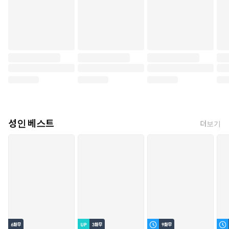
성인 베스트
더보기