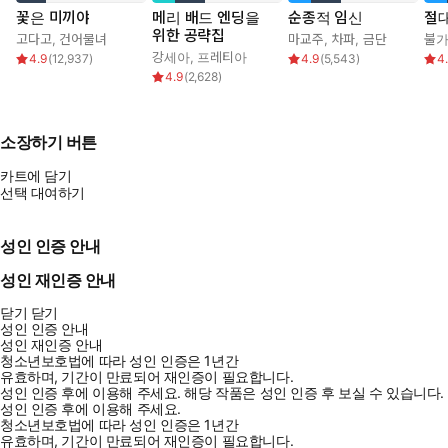
꽃은 미끼야
메리 배드 엔딩을
순종적 임신
절대
위한 공략집
고다고
,
건어물녀
마교주
,
차파
,
금단
불
강세아
,
프레티아
4.9
(
12,937
)
4.9
(
5,543
)
4
4.9
(
2,628
)
소장하기 버튼
카트에 담기
선택 대여하기
성인 인증 안내
성인 재인증 안내
닫기
닫기
성인 인증 안내
성인 재인증 안내
청소년보호법에 따라 성인 인증은 1년간
유효하며, 기간이 만료되어 재인증이 필요합니다.
성인 인증 후에 이용해 주세요.
해당 작품은 성인 인증 후 보실 수 있습니다.
성인 인증 후에 이용해 주세요.
청소년보호법에 따라 성인 인증은 1년간
유효하며, 기간이 만료되어 재인증이 필요합니다.