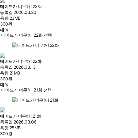
메이드가 너무해! 23화
등록일
2026.03.20
용량
23MB
300
원
대여
메이드가 너무해! 22화 선택
메이드가 너무해! 22화
등록일
2026.03.13
용량
21MB
300
원
대여
메이드가 너무해! 21화 선택
메이드가 너무해! 21화
등록일
2026.03.06
용량
25MB
300
원