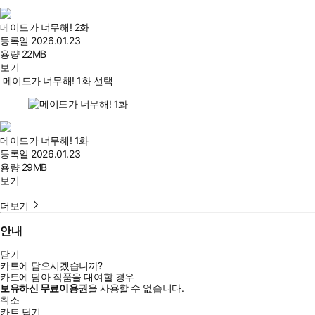
메이드가 너무해! 2화
등록일
2026.01.23
용량
22MB
보기
메이드가 너무해! 1화 선택
메이드가 너무해! 1화
등록일
2026.01.23
용량
29MB
보기
더보기
안내
닫기
카트에 담으시겠습니까?
카트에 담아 작품을 대여할 경우
보유하신 무료이용권
을 사용할 수 없습니다.
취소
카트 담기