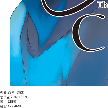
씨엘 23권 (완결)
등록일
2013.10.18
쪽수
228쪽
용량
422.4MB