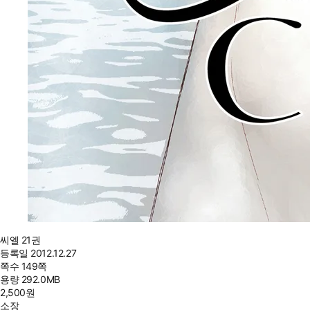
씨엘 21권
등록일
2012.12.27
쪽수
149쪽
용량
292.0MB
2,500
원
소장