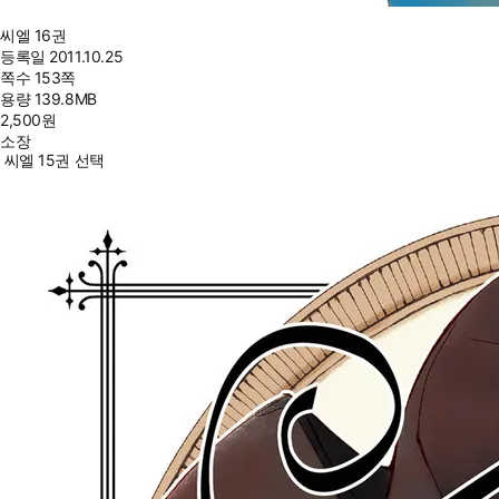
씨엘 16권
등록일
2011.10.25
쪽수
153쪽
용량
139.8MB
2,500
원
소장
씨엘 15권 선택