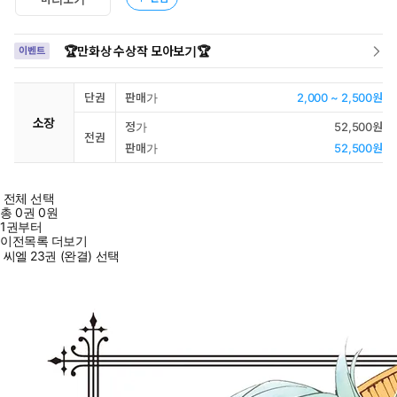
🏆만화상 수상작 모아보기🏆
이벤트
단권
판매가
2,000 ~ 2,500원
소장
정가
52,500원
전권
판매가
52,500원
전체 선택
총
0
권
0원
1권부터
이전목록 더보기
씨엘 23권 (완결) 선택