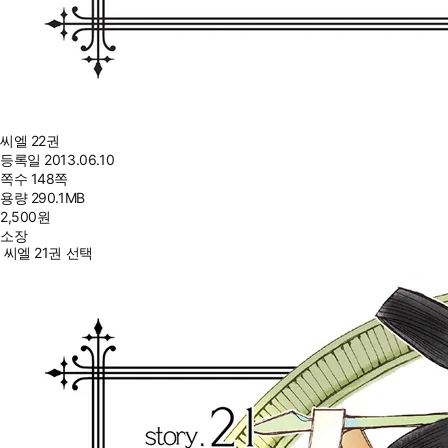
씨엘 22권
등록일
2013.06.10
쪽수
148쪽
용량
290.1MB
2,500
원
소장
씨엘 21권 선택