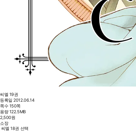
씨엘 19권
등록일
2012.06.14
쪽수
150쪽
용량
122.5MB
2,500
원
소장
씨엘 18권 선택