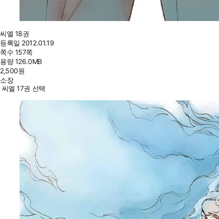
씨엘 18권
등록일
2012.01.19
쪽수
157쪽
용량
126.0MB
2,500
원
소장
씨엘 17권 선택