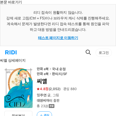
본문 바로가기
인
스
리디 접속이 원활하지 않습니다.
턴
강제 새로 고침(Ctrl + F5)이나 브라우저 캐시 삭제를 진행해주세요.
트
검
계속해서 문제가 발생한다면 리디 접속 테스트를 통해 원인을 파악
색
하고 대응 방법을 안내드리겠습니다.
테스트 페이지로 이동하기
검
리
로그인
색
디
씨엘 상세페이지
홈
으
로
만화 e북
국내 순정
이
만화 e북
판타지/SF
동
씨엘
4.8
(
2,052
)
관심
880
임주연
글, 그림
대원씨아이
출판
총 23권
관심
미리보기