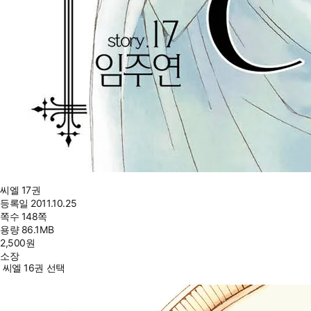
씨엘 17권
등록일
2011.10.25
쪽수
148쪽
용량
86.1MB
2,500
원
소장
씨엘 16권 선택