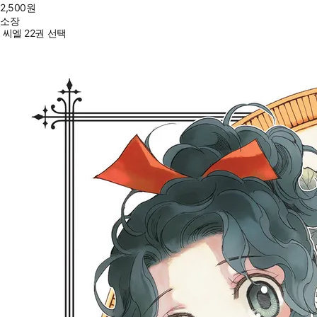
2,500
원
소장
씨엘 22권 선택