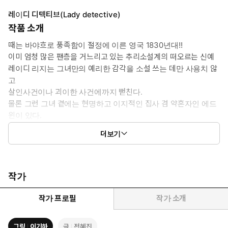
레이디 디텍티브(Lady detective)
작품 소개
때는 바야흐로 풍족함이 절정에 이른 영국 1830년대!!
이미 엄청 많은 팬층을 거느리고 있는 추리소설계의 떠오르는 신예
레이디 리지는 그녀만의 예리한 감각을 소설 쓰는 데만 사용치 않
고
살인사건이나 괴이한 사건에까지 뻗친다.
물론 그런 그녀 곁에는 현명하고 이지적인 집사 겸 약혼자인 에드
윈이 있다.
19세기 영국을 배경으로 펼쳐지는 레이디 리지와
더보기
그녀의 보디가드(?) 에드윈이 펼치는 미스터리 스릴러물.
작가
작가 프로필
작가 소개
그림
이기하
글
전혜진