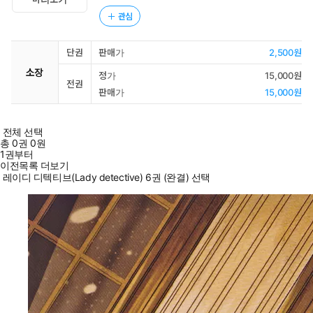
관심
단권
판매가
2,500원
소장
정가
15,000원
전권
판매가
15,000원
전체 선택
총
0
권
0원
1권부터
이전목록 더보기
레이디 디텍티브(Lady detective) 6권 (완결) 선택