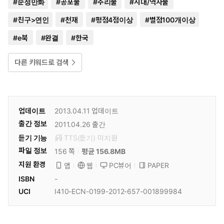
#
순정만화
#
공포물
#
추리물
#
시대/역사물
#
친구>연인
#
천재
#
평점4점이상
#
별점100개이상
#
e북
#
완결
#
한국
다른 키워드로 검색
업데이트
2013.04.11
업데이트
출간 정보
2011.04.26
출간
듣기 기능
TTS(듣기)
미
지원
파일 정보
156 쪽
평균 156.8MB
지원 환경
PC뷰어
PAPER
앱
웹
ISBN
-
UCI
I410-ECN-0199-2012-657-001899984