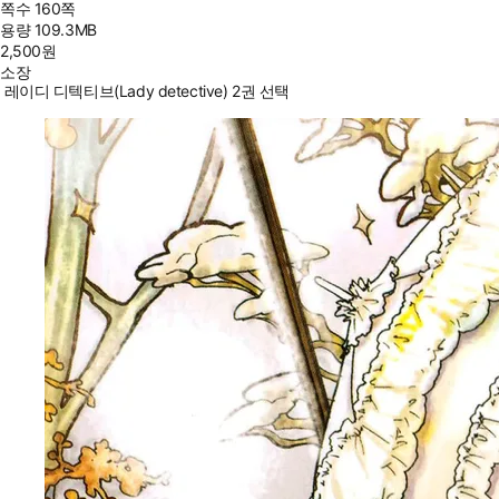
쪽수
160쪽
용량
109.3MB
2,500
원
소장
레이디 디텍티브(Lady detective) 2권 선택