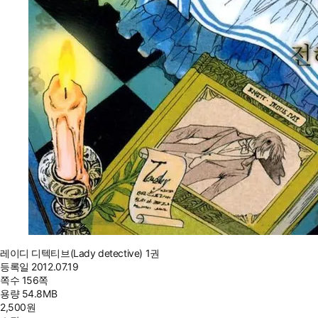
레이디 디텍티브(Lady detective) 1권
등록일
2012.07.19
쪽수
156쪽
용량
54.8MB
2,500
원