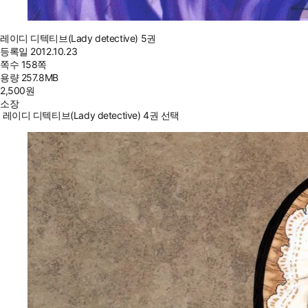
레이디 디텍티브(Lady detective) 5권
등록일
2012.10.23
쪽수
158쪽
용량
257.8MB
2,500
원
소장
레이디 디텍티브(Lady detective) 4권 선택