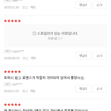
min***
댓글
0
0
2025.12.20
신고
차단
스포일러가 있는 리뷰입니다.
리뷰 보기
nom***
댓글
0
0
2025.06.10
신고
차단
트릭이 쉽고 로맨스가 적절히 가미되어 있어서 좋았어요.
xof***
댓글
0
0
2024.11.07
신고
차단
와 흡입력이 장난아니에요 앉은 자리에서 후루룩 읽었어요