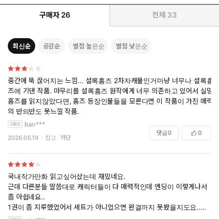
구매자
26
전체
33
최신순
공감순
별점 높은순
별점 낮은순
중간에 뚝 끊어지는 느낌... 셜록홈즈 2차자캐물인거마냥 너무나 셜록홈
즈에 기댄 작품. 마무리를 셜록홈즈 원작에게 너무 의존하고 있어서 실망.
홈즈를 읽지않았다면, 홈즈 등장인물들을 모른다면 이 작품이 가진 매력
의 반의반도 못느낄 작품.
ban***
댓글
0
0
2026.05.19
신고
차단
국내작가만화 읽고싶어샀는데 재밌네요.
근데 다른분들 말씀대로 캐릭터들이 다 매력적인데 엔딩이 이렇게나서
좀 아쉽네요..
1권이 좀 지루했었어서 세트가 아니었으면 완결까지 못봤을지도요..
제임스도 마이크로프트도 설정은 흥미로웠는데 아쉽습니다..