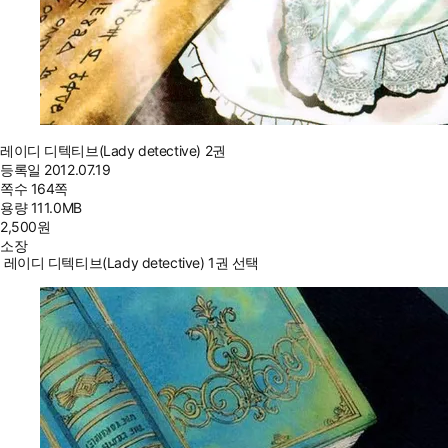
레이디 디텍티브(Lady detective) 2권
등록일
2012.07.19
쪽수
164쪽
용량
111.0MB
2,500
원
소장
레이디 디텍티브(Lady detective) 1권 선택