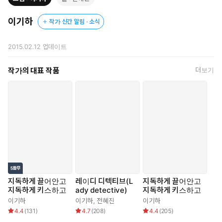
이기하
작가 신간 알림 · 소식
2015.02.12
업데이트
작가의 대표 작품
더보기
지독하게 끌어안고
레이디 디텍티브(L
지독하게 끌어안고
지독하게 키스하고
ady detective)
지독하게 키스하고
이기하
이기하
,
전혜진
이기하
4.4
(
131
)
4.7
(
208
)
4.4
(
205
)