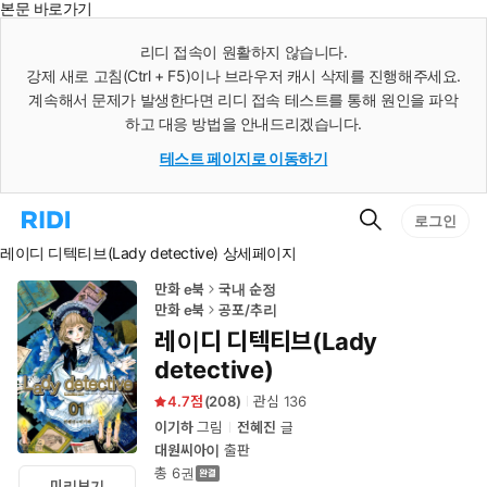
본문 바로가기
인
스
리디 접속이 원활하지 않습니다.
턴
강제 새로 고침(Ctrl + F5)이나 브라우저 캐시 삭제를 진행해주세요.
트
검
계속해서 문제가 발생한다면 리디 접속 테스트를 통해 원인을 파악
색
하고 대응 방법을 안내드리겠습니다.
테스트 페이지로 이동하기
검
리
로그인
색
디
레이디 디텍티브(Lady detective) 상세페이지
홈
으
로
만화 e북
국내 순정
이
만화 e북
공포/추리
동
레이디 디텍티브(Lady
detective)
4.7
(
208
)
관심
136
이기하
그림
전혜진
글
대원씨아이
출판
총 6권
미리보기