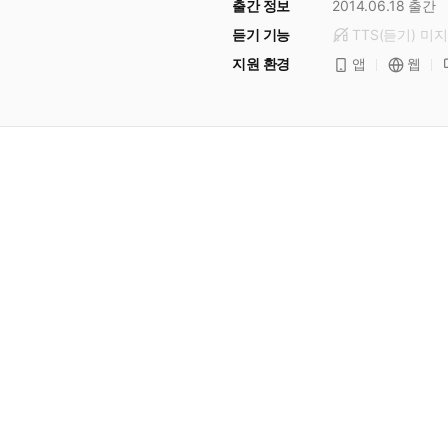
출간 정보
2014.06.18
출간
듣기 기능
TTS(듣기)
미
지
지원 환경
앱
웹