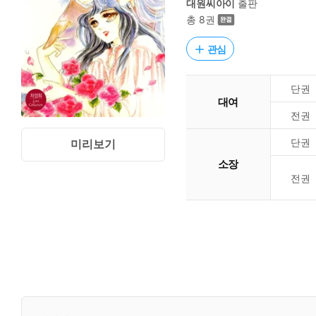
대원씨아이
출판
총 8권
관심
단권
대여
전권
단권
미리보기
소장
전권