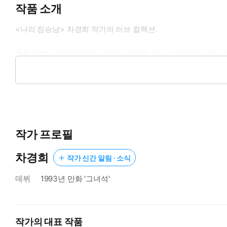
작품 소개
<나의 짐승남> 차경희 작가의 러브 컬렉션.
총학생회장 크리유스라시크로스, 부회장 거스 크로리앙 그리고 
국적인 어머니와 한국인 아버지 사이의 혼혈이며 6살때 부모를 잃
브는 그 세사람의 철저한 과잉보호 아래 정말 공주처럼 살고 있었는
작가 프로필
차경희
작가 신간 알림 · 소식
데뷔
1993년 만화 '그녀석'
작가의 대표 작품