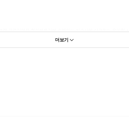
코렌 크로리앙은 헐리센트리에 속해있는 기숙사에 살고있는 유일한 
고 영국으로 오게 될때까지 그 경위를 확실히 아는 사람은 없다. 그
더보기
데....