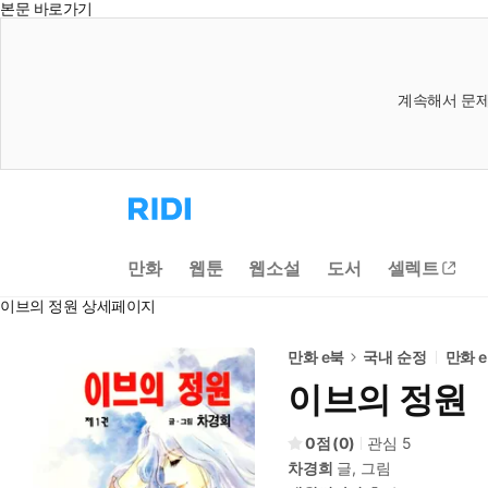
본문 바로가기
계속해서 문제
리
디
홈
으
만화
웹툰
웹소설
도서
셀렉트
로
이
이브의 정원 상세페이지
동
만화 e북
국내 순정
만화 
이브의 정원
0
(
0
)
관심
5
차경희
글, 그림