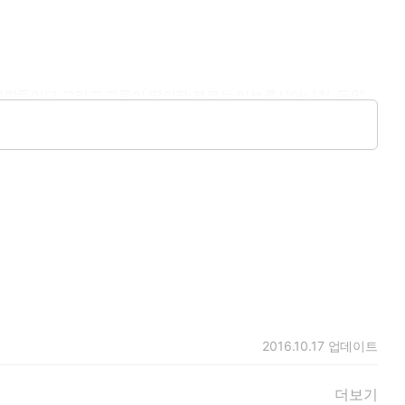
사람들이다 그리고 그들이 딸이라 부르는 이브루시아나정, 독일
들이 살고 있는 기숙사겸 저택은 일명 이브의 정원이라 불리며 이
2016.10.17
업데이트
더보기