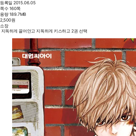
등록일
2015.06.05
쪽수
160쪽
용량
189.7MB
2,500
원
소장
지독하게 끌어안고 지독하게 키스하고 2권 선택