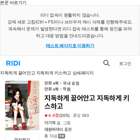
본문 바로가기
인
스
리디 접속이 원활하지 않습니다.
턴
강제 새로 고침(Ctrl + F5)이나 브라우저 캐시 삭제를 진행해주세요.
트
검
계속해서 문제가 발생한다면 리디 접속 테스트를 통해 원인을 파악
색
하고 대응 방법을 안내드리겠습니다.
테스트 페이지로 이동하기
검
리
로그인
색
디
지독하게 끌어안고 지독하게 키스하고 상세페이지
홈
으
로
만화 e북
국내 순정
이
만화 e북
학원
동
지독하게 끌어안고 지독하게 키
스하고
4.4
(
205
)
관심
689
이기하
글, 그림
대원씨아이
출판
총 10권
미리보기