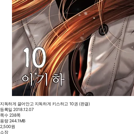
지독하게 끌어안고 지독하게 키스하고 10권 (완결)
등록일
2018.12.07
쪽수
238쪽
용량
244.1MB
2,500
원
소장