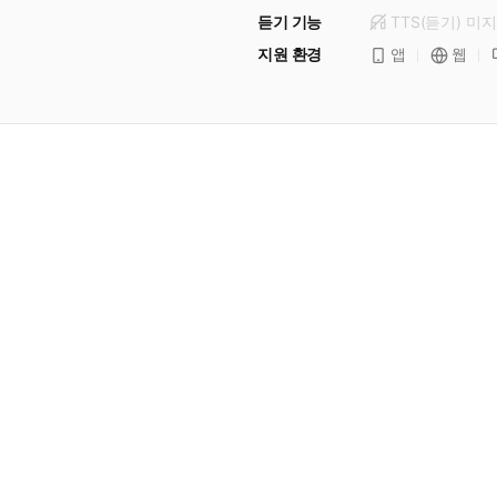
듣기 기능
TTS(듣기)
미
지
지원 환경
앱
웹