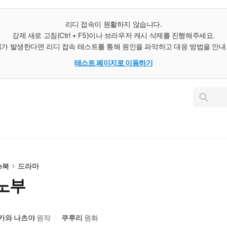
리디 접속이 원활하지 않습니다.
강제 새로 고침(Ctrl + F5)이나 브라우저 캐시 삭제를 진행해주세요.
가 발생한다면 리디 접속 테스트를 통해 원인을 파악하고 대응 방법을 안
테스트 페이지로 이동하기
인
스
턴
트
검
색
e북
드라마
노부
카와 나츠야
원작
쿠루리
원화