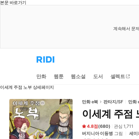
본문 바로가기
계속해서 문제
리
디
홈
으
만화
웹툰
웹소설
도서
셀렉트
로
이
이세계 주점 노부 상세페이지
동
만화 e북
판타지/SF
만화 
이세계 주점 
4.8
(
680
)
관심
1,711
버지니아 이등병
그림
세미