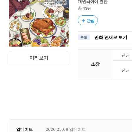
대원씨아이
출판
총 19권
관심
만화 연재로 보기
추천
단권
미리보기
소장
전권
업데이트
2026.05.08
업데이트