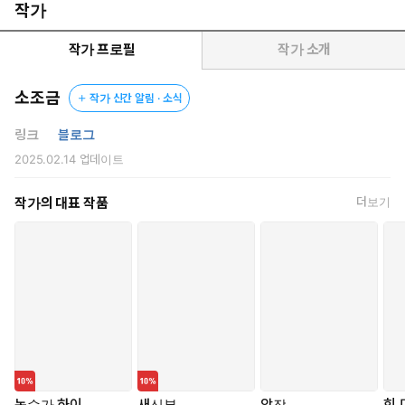
작가
“나는 대군이자 그대 낭군이랍시고 대면하고 있는 사훤입니다. 부
인 이름은 어떻게 됩니까.”
작가 프로필
작가 소개
“저, 저는 그냥 무덤지기입니다.”
소조금
작가 신간 알림 · 소식
심히 유약한, 사내 구실도 못 한다는 허울뿐인 대군.
그러나 그는 소문과 달랐다. 무척 강건해 보였고, 명하가 살면서 본
링크
블로그
어떤 이들보다도 아름다웠다.
2025.02.14
업데이트
그리고 너무나 다정한 사람이었다.
작가의 대표 작품
더보기
“일단 이곳에서 지내세요. 다만 하나, 명령을 따를 것이 있습니다.
밤이 되면 함부로 밖을 돌아다니지 마세요.”
사훤이 웃었다. 그렇게 말하는 그의 눈은 어둡고 깊었다.
논슈가 하이
새신부
악작
힛 