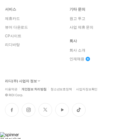
서비스
기타 문의
제휴카드
원고 투고
뷰어 다운로드
사업 제휴 문의
CP사이트
회사
리디바탕
회사 소개
인재채용
리디(주) 사업자 정보
이용약관
개인정보 처리방침
청소년보호정책
사업자정보확인
©
RIDI Corp.
페
인
트
유
틱
이
스
위
튜
톡
스
타
터
브
북
그
램