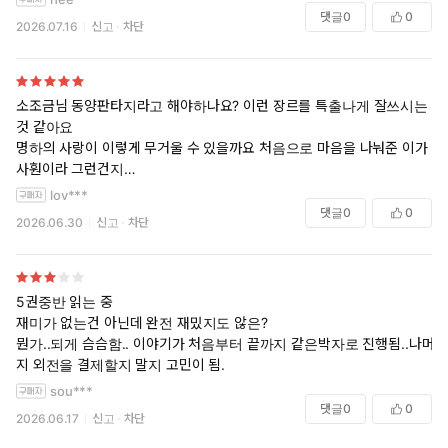
댓글
0
0
2026.07.16
신고
차단
소조금님 동양판타지라고 해야하나요? 이런 장르를 특출나게 잘쓰시는
것 같아요
명하의 사랑이 이렇게 무거울 수 있을까요 처음으로 마음을 나눠준 이가
사훤이라 그런건지
명하의 목숨을 바친 사랑이 애틋하고 짠하기도 하네요 ... 보면서 진짜 눈
lov***
물 많이 흘렸습니다
댓글
0
0
2026.06.30
신고
차단
동양물인데 내용이 크게 어렵지 않고 전개 방식이 너무 좋았어요
비단물고기 명하와 상놈저하 항상 행복하시길 ㅠㅠ
5권중반 읽는 중
재미가 없는건 아닌데 완전 재밌지도 않은?
뭔가..되게 슴슴함.. 이야기가 처음부터 끝까지 같은박자로 진행됨..나머
지 외전을 결제할지 말지 고민이 됨.
sou***
댓글
0
0
2026.06.17
신고
차단