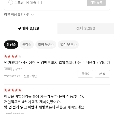
스포일러가 있습니다.
리뷰 등록
리뷰 작성 유의사항
구매자
3,129
전체
3,283
최신순
공감순
별점 높은순
별점 낮은순
넘 재밌지만 4권이면 딱 컴펙트하지 않았을까..하는 아쉬움에 남깁니다.
yiy***
댓글
0
0
2026.07.27
신고
차단
이것은 비엘이라는 틀에 가두기 뭐한 문학 작품입니다.
개인적으로 4권이 제일 재미있었어요.
몇 년 전에 읽고 이번에 재탕했는데 새롭고 재미있네요.
hee***