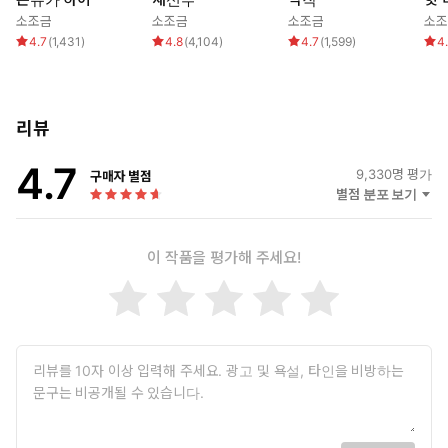
소조금
소조금
소조금
소조
4.7
(
1,431
)
4.8
(
4,104
)
4.7
(
1,599
)
4
리뷰
4.7
9,330
명 평가
구매자 별점
별점 분포 보기
이 작품을 평가해 주세요!