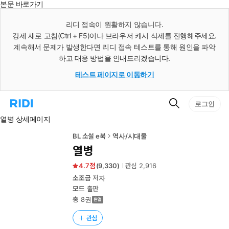
본문 바로가기
인
스
리디 접속이 원활하지 않습니다.
턴
강제 새로 고침(Ctrl + F5)이나 브라우저 캐시 삭제를 진행해주세요.
트
검
계속해서 문제가 발생한다면 리디 접속 테스트를 통해 원인을 파악
색
하고 대응 방법을 안내드리겠습니다.
테스트 페이지로 이동하기
검
리
로그인
색
디
열병 상세페이지
홈
으
로
BL 소설 e북
역사/시대물
이
열병
동
4.7
(
9,330
)
관심
2,916
소조금
저자
모드
출판
총 8권
관심