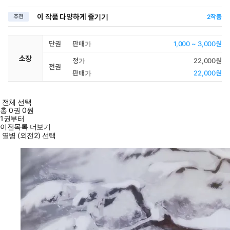
이 작품 다양하게 즐기기
추천
2
작품
단권
판매가
1,000 ~ 3,000원
소장
정가
22,000원
전권
판매가
22,000원
전체 선택
총
0
권
0원
1권부터
이전목록 더보기
열병 (외전2) 선택