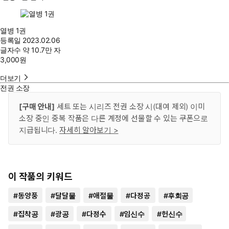
열병 1권
등록일
2023.02.06
글자수
약 10.7만 자
3,000
원
더보기
전권 소장
[구매 안내]
세트 또는 시리즈 전권 소장 시(대여 제외) 이미
소장 중인 중복 작품은 다른 계정에 선물할 수 있는 쿠폰으로
지급됩니다.
자세히 알아보기 >
이 작품의 키워드
#
동양풍
#
달달물
#
애절물
#
다정공
#
후회공
#
집착공
#
광공
#
다정수
#
임신수
#
헌신수