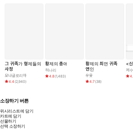
그 귀족가 형제들의
황제의 총애
황제의 최면 귀족
<신
사정
연인
히나리
저
모나글로리아
우윳
4.8
(
1,483
)
4
4.4
(
2,940
)
4.7
(
38
)
소장하기 버튼
위시리스트에 담기
카트에 담기
선물하기
선택 소장하기