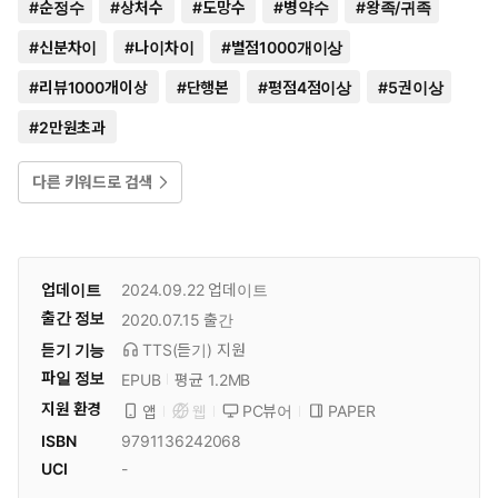
#
순정수
#
상처수
#
도망수
#
병약수
#
왕족/귀족
#
신분차이
#
나이차이
#
별점1000개이상
#
리뷰1000개이상
#
단행본
#
평점4점이상
#
5권이상
#
2만원초과
다른 키워드로 검색
업데이트
2024.09.22
업데이트
출간 정보
2020.07.15
출간
듣기 기능
TTS(듣기)
지원
파일 정보
EPUB
평균 1.2MB
지원 환경
PC뷰어
PAPER
앱
웹
ISBN
9791136242068
UCI
-