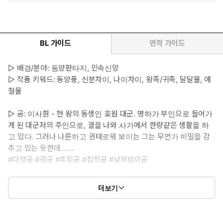
BL 가이드
연작 가이드
▷ 배경/분야: 동양판타지, 민속신앙
▷ 작품 키워드: 동양풍, 신분차이, 나이차이, 왕족/귀족, 달달물, 애
절물
▷ 공: 이사훤 - 현 왕의 동생인 호원 대군. 명하가 부인으로 들어가
게 된 대군저의 주인으로, 궐을 나와 사가에서 한량같은 생활을 하
고 있다. 그러나 나른하고 권태로워 보이는 그는 무언가 비밀을 감
추고 있는 듯한데…….
#다정공 #광공 #후회공 #집착공 #낮져밤이공
▷ 수: 명하 - 어촌 고을의 진사댁 서자로 무덤지기. 진사댁 식구로
더보기
받아들여지고 싶어 아버지인 진사가 시키는 이상한 심부름을 받아
들인다. 그리하여 여장을 하고 가짜 부인이 되어 아무것도 모른 채
대군저로 들어가게 된다. 명하의 존재는 대군에게 독이 될 것인가,