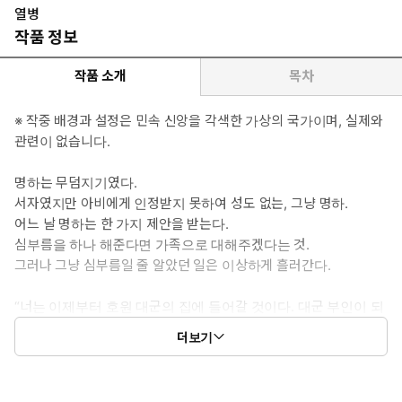
약이 될 것인가.
열병
#다정수 #헌신수 #임신수 #순정수 #도망수 #상처수 #후천적병약
작품 정보
수
작품 소개
목차
▷ 이럴 때 보세요: 외로워하던 이들이 서로를 구원하며 운명마저 뒤
엎고 행복해지는 이야기가 보고 싶을 때
※ 작중 배경과 설정은 민속 신앙을 각색한 가상의 국가이며, 실제와
▷ 공감 글귀 : “저하의 시선 한 줌에도 저는 죽어요….”
관련이 없습니다.
명하는 무덤지기였다.
서자였지만 아비에게 인정받지 못하여 성도 없는, 그냥 명하.
어느 날 명하는 한 가지 제안을 받는다.
심부름을 하나 해준다면 가족으로 대해주겠다는 것.
그러나 그냥 심부름일 줄 알았던 일은 이상하게 흘러간다.
“너는 이제부터 호원 대군의 집에 들어갈 것이다. 대군 부인이 되
어서.”
더보기
명하가 끌려간 곳은 곧 죽을 거라는 소문이 도는 대군의 집.
무슨 일이 있어도 대군의 옆에 붙어만 있으라고 하는데…….