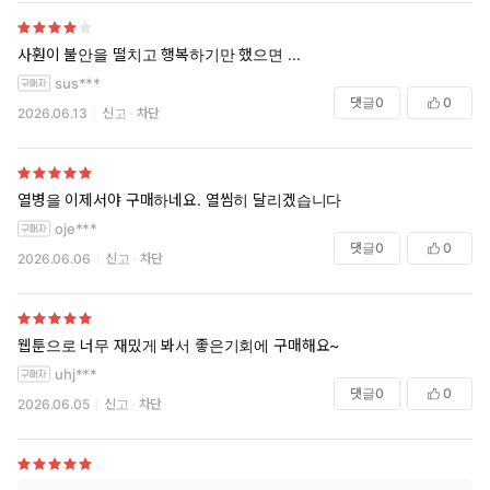
사훤이 불안을 떨치고 행복하기만 했으면 ...
sus***
댓글
0
0
2026.06.13
신고
차단
열병을 이제서야 구매하네요. 열씸히 달리겠습니다
oje***
댓글
0
0
2026.06.06
신고
차단
웹툰으로 너무 재밌게 봐서 좋은기회에 구매해요~
uhj***
댓글
0
0
2026.06.05
신고
차단