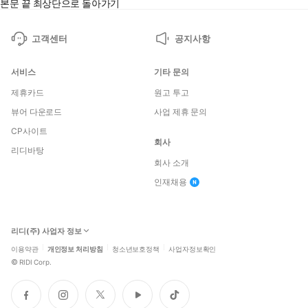
본문 끝
최상단으로 돌아가기
고객센터
공지사항
서비스
기타 문의
제휴카드
원고 투고
뷰어 다운로드
사업 제휴 문의
CP사이트
회사
리디바탕
회사 소개
인재채용
리디(주) 사업자 정보
이용약관
개인정보 처리방침
청소년보호정책
사업자정보확인
©
RIDI Corp.
페
인
트
유
틱