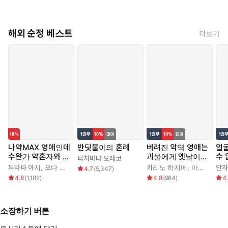
해외 순정 베스트
더보기
나약MAX 영애인데
반딧불이의 혼례
버려진 악역 영애는
얼
수완가 약혼자와 내
괴물에게 옛날이야
수
타치바나 오레코
기를 하고 말았다
기를 들려준다
무라타 아지
,
오다 히로
키리노 하지메
,
아키자와 에데
안자
4.7
(
5,347
)
4.8
(
1,182
)
4.8
(
984
)
4
소장하기 버튼