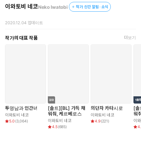
이와토비 네코
Neko Iwatobi
작가 신간 알림 · 소식
2020.12.04
업데이트
작가의 대표 작품
더보기
투명남과 인간녀
[솔트][BL] 가득 채
의단자 카타시로
[솔
워줘, 케르베로스
워줘
이와토비 네코
이와토비 네코
이와토비 네코
이와
5.0
(
3,064
)
4.9
(
221
)
4.5
(
685
)
4