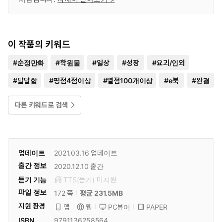
이 작품의 키워드
#
순정만화
#
학원물
#
일상
#
성장
#
요괴/인외
#
달달함
#
평점4점이상
#
별점100개이상
#
e북
#
완결
다른 키워드로 검색
업데이트
2021.03.16
업데이트
출간 정보
2020.12.10
출간
듣기 기능
TTS(듣기)
미
지원
파일 정보
172 쪽
평균 231.5MB
지원 환경
PC뷰어
PAPER
앱
웹
ISBN
9791136258564