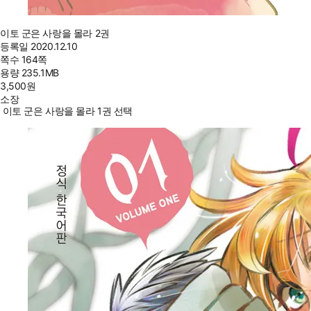
이토 군은 사랑을 몰라 2권
등록일
2020.12.10
쪽수
164쪽
용량
235.1MB
3,500
원
소장
이토 군은 사랑을 몰라 1권 선택