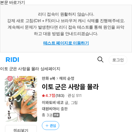
본문 바로가기
인
스
리디 접속이 원활하지 않습니다.
턴
강제 새로 고침(Ctrl + F5)이나 브라우저 캐시 삭제를 진행해주세요.
트
검
계속해서 문제가 발생한다면 리디 접속 테스트를 통해 원인을 파악
색
하고 대응 방법을 안내드리겠습니다.
테스트 페이지로 이동하기
검
리
로그인
색
디
이토 군은 사랑을 몰라 상세페이지
홈
으
로
만화 e북
해외 순정
이
이토 군은 사랑을 몰라
동
4.7
(
183
)
관심
511
이와토비 네코
글, 그림
대원씨아이
출판
총 3권
관심
미리보기