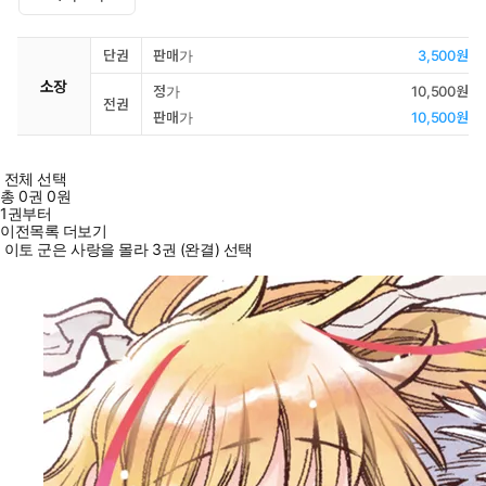
단권
판매가
3,500원
소장
정가
10,500원
전권
판매가
10,500원
전체 선택
총
0
권
0원
1권부터
이전목록 더보기
이토 군은 사랑을 몰라 3권 (완결) 선택