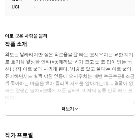
UCI
-
이토 군은 사랑을 몰라
작품 소개
외모는 날라리지만 실은 외로움을 잘 타는 요시우치는 묘한 계기
로 호기심 왕성한 인외(※놋페라보-키가 크고 눈·코·입이 없는 귀
신) 남자 이토 군과 사귀게 된다. ‘사랑을 알고 싶다’는 이토 군의
퓨어하면서도 살짝 야한 언동에 요시우치는 매번 두근두근!! 조금
씩 좋아하는 마음을 쌓아 올리며 서로를 알아가는데…. 얼굴이 없
어도 잘생긴 남자×연애에 서툰 날라리 여자의 심쿵 인외 러브 코
미디!
더보기
ⓒIwatobineko/Flex Comix Inc.
작가 프로필