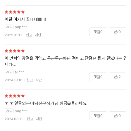
이걸 여기서 끝네네!!!!!!!
pap***
댓글
0
0
2025.01.11
신고
차단
이 만화의 장점은 귀엽고 두근두근하단 점이고 단점은 짧게 끝났다는 겁
니다...
all***
댓글
0
2
2024.10.16
신고
차단
ㅜ ㅜ 얼굴없는미남전문작가님 심금을울리네요
nag***
댓글
0
0
2024.08.11
신고
차단