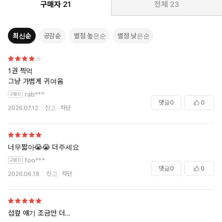
구매자
21
전체
23
최신순
공감순
별점 높은순
별점 낮은순
1권 찍먹
그냥 가볍게 귀여움
rab***
댓글
0
0
2026.07.12
신고
차단
너무짧아😭😭 더주세요
foo***
댓글
0
0
2026.06.18
신고
차단
섭컾 얘기 조금만 더…