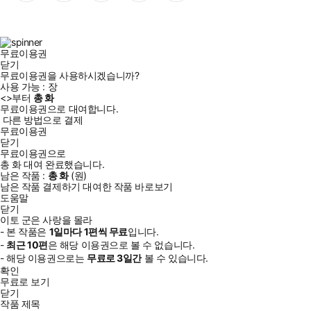
이
스
위
튜
톡
스
타
터
브
북
그
램
무료이용권
닫기
무료이용권을 사용하시겠습니까?
사용 가능 :
장
<
>부터
총
화
무료이용권으로 대여합니다.
다른 방법으로 결제
무료이용권
닫기
무료이용권으로
총
화
대여 완료했습니다.
남은 작품 :
총
화
(
원)
남은 작품 결제하기
대여한 작품 바로보기
도움말
닫기
이토 군은 사랑을 몰라
- 본 작품은
1일
마다
1
편씩 무료
입니다.
-
최근
10편
은 해당 이용권으로 볼 수 없습니다.
- 해당 이용권으로는
무료로
3일
간
볼 수 있습니다.
확인
무료로 보기
닫기
작품 제목