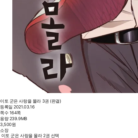
이토 군은 사랑을 몰라 3권 (완결)
등록일
2021.03.16
쪽수
164쪽
용량
239.9MB
3,500
원
소장
이토 군은 사랑을 몰라 2권 선택