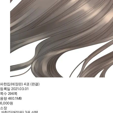
파한집(애장판) 4권 (완결)
등록일
2021.03.01
쪽수
296쪽
용량
460.1MB
6,000
원
소장
파한집(애장판) 3권 선택