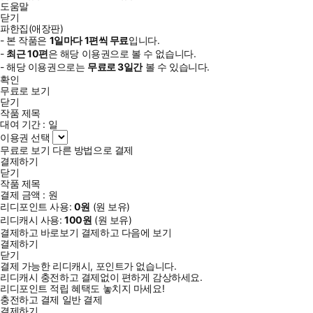
도움말
닫기
파한집(애장판)
- 본 작품은
1일
마다
1
편씩 무료
입니다.
-
최근
10편
은 해당 이용권으로 볼 수 없습니다.
- 해당 이용권으로는
무료로
3일
간
볼 수 있습니다.
확인
무료로 보기
닫기
작품 제목
대여 기간 :
일
이용권 선택
무료로 보기
다른 방법으로 결제
결제하기
닫기
작품 제목
결제 금액 :
원
리디포인트 사용:
0
원
(
원 보유)
리디캐시 사용:
100
원
(
원 보유)
결제하고 바로보기
결제하고 다음에 보기
결제하기
닫기
결제 가능한 리디캐시, 포인트가 없습니다.
리디캐시 충전하고 결제없이 편하게 감상하세요.
리디포인트 적립 혜택도 놓치지 마세요!
충전하고 결제
일반 결제
결제하기