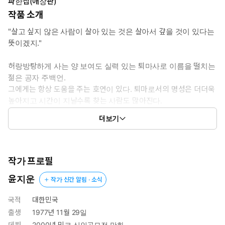
파한집(애장판)
작품 소개
"살고 싶지 않은 사람이 살아 있는 것은 살아서 갚을 것이 있다는
뜻이겠지."
허랑방탕하게 사는 양 보여도 실력 있는 퇴마사로 이름을 떨치는
젊은 공자 주백언.
그에게는 항상 도움을 주는 호연이 있다. 퇴마로서의 명성은 더더욱
높아지고 시간이 지날수록 찾는 사람도 많아진다.
하지만 그렇게 찾아오는 사람들 중엔 거짓을 품은 이도 있으니, 오히
더보기
려 화를 불러들이는데….
작가 프로필
윤지운
작가 신간 알림 · 소식
국적
대한민국
출생
1977년 11월 29일
데뷔
2000년 밍크 신인공모전 만화