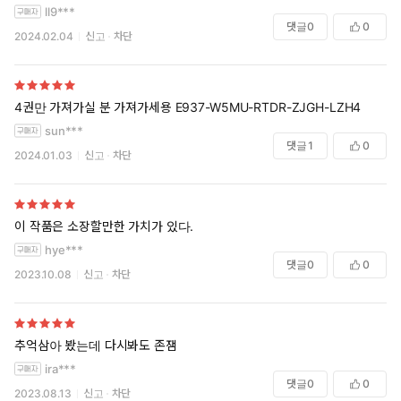
ll9***
댓글
0
0
2024.02.04
신고
차단
4권만 가져가실 분 가져가세용 E937-W5MU-RTDR-ZJGH-LZH4
sun***
댓글
1
0
2024.01.03
신고
차단
이 작품은 소장할만한 가치가 있다.
hye***
댓글
0
0
2023.10.08
신고
차단
추억삼아 봤는데 다시봐도 존잼
ira***
댓글
0
0
2023.08.13
신고
차단