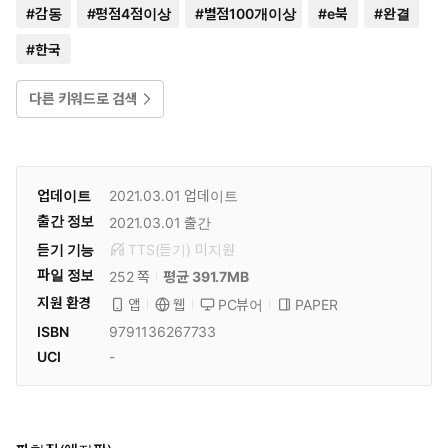
#
감동
#
평점4점이상
#
별점100개이상
#
e북
#
완결
#
한국
다른 키워드로 검색
업데이트
2021.03.01
업데이트
출간 정보
2021.03.01
출간
듣기 기능
TTS(듣기)
미
지원
파일 정보
252 쪽
평균 391.7MB
지원 환경
PC뷰어
PAPER
앱
웹
ISBN
9791136267733
UCI
-