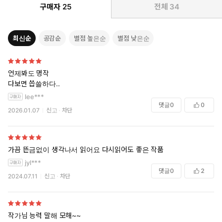
구매자
25
전체
34
최신순
공감순
별점 높은순
별점 낮은순
언제봐도 명작
다보면 씁쓸하다..
lee***
댓글
0
0
2026.01.07
신고
차단
가끔 뜬금없이 생각나서 읽어요 다시읽어도 좋은 작품
jyl***
댓글
0
2
2024.07.11
신고
차단
작가님 능력 말해 모해~~