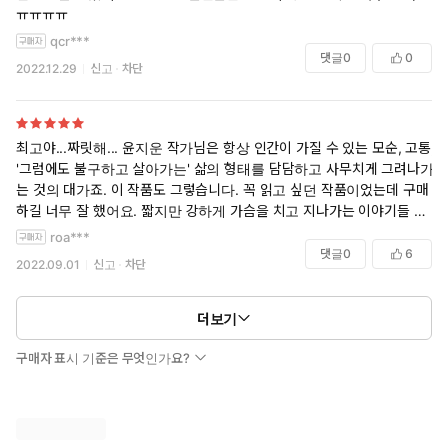
ㅠㅠㅠㅠ
qcr***
댓글
0
0
2022.12.29
신고
차단
최고야...짜릿해... 윤지운 작가님은 항상 인간이 가질 수 있는 모순, 고통,
'그럼에도 불구하고 살아가는' 삶의 형태를 담담하고 사무치게 그려나가
는 것의 대가죠. 이 작품도 그렇습니다. 꼭 읽고 싶던 작품이었는데 구매
하길 너무 잘 했어요. 짧지만 강하게 가슴을 치고 지나가는 이야기들 이번
에도 잘 읽었습니다. 홀로 남아 나란히 걸을 백언과 호연의 여행이 어디선
roa***
가 계속되고 있기를, 그리고 작가님은 건강하고 행복하시길!
댓글
0
6
2022.09.01
신고
차단
더보기
구매자 표시 기준은 무엇인가요?