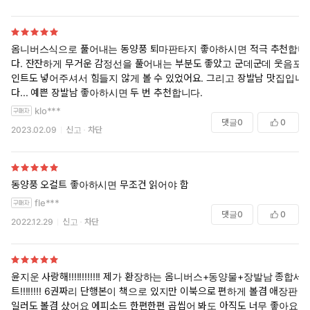
옴니버스식으로 풀어내는 동양풍 퇴마판타지 좋아하시면 적극 추천합니
다. 잔잔하게 무거운 감정선을 풀어내는 부분도 좋았고 군데군데 웃음포
인트도 넣어주셔서 힘들지 않게 볼 수 있었어요. 그리고 장발남 맛집입니
다... 예쁜 장발남 좋아하시면 두 번 추천합니다.
klo***
댓글
0
0
2023.02.09
신고
차단
동양풍 오컬트 좋아하시면 무조건 읽어야 함
fle***
댓글
0
0
2022.12.29
신고
차단
윤지운 사랑해!!!!!!!!!!!! 제가 환장하는 옴니버스+동양물+장발남 종합세
트!!!!!!!! 6권짜리 단행본이 책으로 있지만 이북으로 편하게 볼겸 애장판
일러도 볼겸 샀어요 에피소드 한편한편 곱씹어 봐도 아직도 너무 좋아요