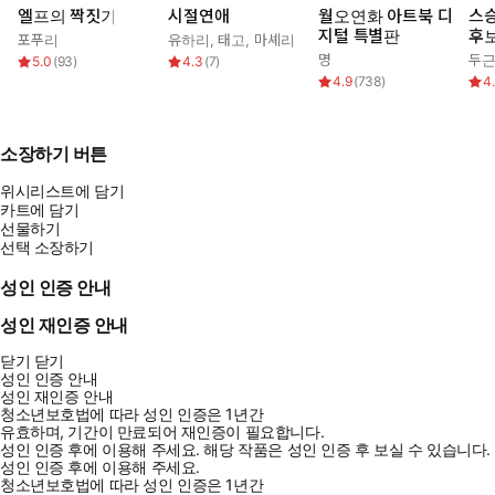
엘프의 짝짓기
시절연애
월오연화 아트북 디
스승
지털 특별판
후
포푸리
유하리
,
태고
,
마셰리
명
두
5.0
(
93
)
4.3
(
7
)
4.9
(
738
)
4
소장하기 버튼
위시리스트에 담기
카트에 담기
선물하기
선택 소장하기
성인 인증 안내
성인 재인증 안내
닫기
닫기
성인 인증 안내
성인 재인증 안내
청소년보호법에 따라 성인 인증은 1년간
유효하며, 기간이 만료되어 재인증이 필요합니다.
성인 인증 후에 이용해 주세요.
해당 작품은 성인 인증 후 보실 수 있습니다.
성인 인증 후에 이용해 주세요.
청소년보호법에 따라 성인 인증은 1년간