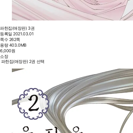
파한집(애장판) 3권
등록일
2021.03.01
쪽수
262쪽
용량
403.0MB
6,000
원
소장
파한집(애장판) 2권 선택