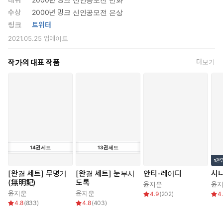
수상
2000년 밍크 신인공모전 은상
링크
트위터
2021.05.25
업데이트
작가의 대표 작품
더보기
14
권
세트
13
권
세트
[완결 세트] 무명기
[완결 세트] 눈부시
안티-레이디
시
(無明記)
도록
윤지운
윤
윤지운
윤지운
4.9
(
202
)
4
4.8
(
833
)
4.8
(
403
)