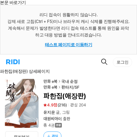
본문 바로가기
인
스
리디 접속이 원활하지 않습니다.
턴
강제 새로 고침(Ctrl + F5)이나 브라우저 캐시 삭제를 진행해주세요.
트
검
계속해서 문제가 발생한다면 리디 접속 테스트를 통해 원인을 파악
색
하고 대응 방법을 안내드리겠습니다.
테스트 페이지로 이동하기
검
리
로그인
색
디
파한집(애장판) 상세페이지
홈
으
로
만화 e북
국내 순정
이
만화 e북
판타지/SF
동
파한집(애장판)
4.9
(
216
)
관심
204
윤지운
글, 그림
대원씨아이
출판
총 4권
관심
미리보기