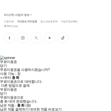
리디(주) 사업자 정보
이용약관
개인정보 처리방침
청소년보호정책
사업자정보확인
©
RIDI Corp.
페
인
트
유
틱
이
스
위
튜
톡
스
타
터
브
북
그
램
무료이용권
닫기
무료이용권을 사용하시겠습니까?
사용 가능 :
장
<
>부터
총
화
무료이용권으로 대여합니다.
다른 방법으로 결제
무료이용권
닫기
무료이용권으로
총
화
대여 완료했습니다.
남은 작품 :
총
화
(
원)
남은 작품 결제하기
대여한 작품 바로보기