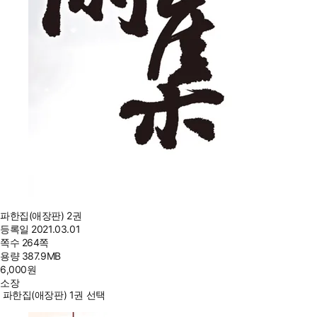
파한집(애장판) 2권
등록일
2021.03.01
쪽수
264쪽
용량
387.9MB
6,000
원
소장
파한집(애장판) 1권 선택