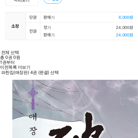
단권
판매가
6,000원
소장
정가
24,000원
전권
판매가
24,000원
전체 선택
총
0
권
0원
1권부터
이전목록 더보기
파한집(애장판) 4권 (완결) 선택