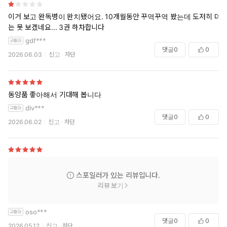
이거 보고 완독병이 완치됐어요. 10개월동안 꾸역꾸역 봤는데 도저히 더
는 못 보겠네요... 3권 하차합니다
gdf***
댓글
0
0
2026.06.03
신고
차단
동양품 좋아해서 기대해 봅니다
dlv***
댓글
0
0
2026.06.02
신고
차단
스포일러가 있는 리뷰입니다.
리뷰 보기
oso***
댓글
0
0
2026.05.12
신고
차단