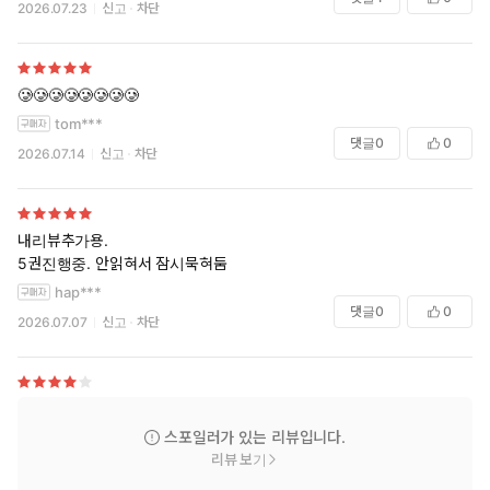
2026.07.23
신고
차단
🥲🥲🥲🥲🥲🥲🥲🥲
tom***
댓글
0
0
2026.07.14
신고
차단
내리뷰추가용.
5권진행중. 안읽혀서 잠시묵혀둠
hap***
댓글
0
0
2026.07.07
신고
차단
스포일러가 있는 리뷰입니다.
리뷰 보기