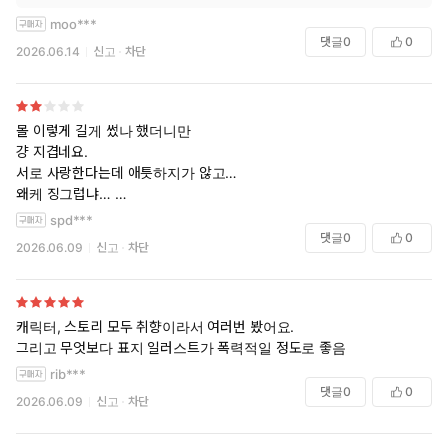
moo***
댓글
0
0
2026.06.14
신고
차단
몰 이렇게 길게 썼나 했더니만
걍 지겹네요.
서로 사랑한다는데 애틋하지가 않고…
왜케 징그럽냐…
징그러운데 자주나오니 싫고 막…ㅡ.ㅡ
spd***
그냥 어느 순간부터
댓글
0
0
2026.06.09
신고
차단
영생하는 떡에 환장한 색귀커플만 나와서
흐린눈 + 악으로깡으로 완독함.
세트구매…해서 그나마 다행 ..인가?
캐릭터, 스토리 모두 취향이라서 여러번 봤어요.
그리고 무엇보다 표지 일러스트가 폭력적일 정도로 좋음
rib***
댓글
0
0
2026.06.09
신고
차단