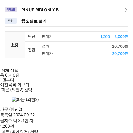
PIN UP RIDI ONLY BL
이벤트
웹소설로 보기
추천
단권
판매가
1,200 ~ 3,000원
소장
정가
20,700원
전권
판매가
20,700원
전체 선택
총
0
권
0원
1권부터
이전목록 더보기
파문 (외전2) 선택
파문 (외전2)
등록일
2024.09.22
글자수
약 3.4만 자
1,200
원
파문 (추가외전) 선택