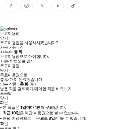
페
인
트
유
틱
이
스
위
튜
톡
스
타
터
브
북
그
램
무료이용권
닫기
무료이용권을 사용하시겠습니까?
사용 가능 :
장
<
>부터
총
화
무료이용권으로 대여합니다.
다른 방법으로 결제
무료이용권
닫기
무료이용권으로
총
화
대여 완료했습니다.
남은 작품 :
총
화
(
원)
남은 작품 결제하기
대여한 작품 바로보기
도움말
닫기
파문
- 본 작품은
1일
마다
1
편씩 무료
입니다.
-
최근
10편
은 해당 이용권으로 볼 수 없습니다.
- 해당 이용권으로는
무료로
3일
간
볼 수 있습니다.
확인
무료로 보기