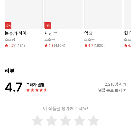
논슈가 하이
새신부
악작
힛 
소조금
소조금
소조금
소조
4.7
(
1,431
)
4.8
(
4,104
)
4.7
(
1,600
)
4
리뷰
4.7
2,216
명 평가
구매자 별점
별점 분포 보기
이 작품을 평가해 주세요!