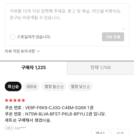
스포일러가 있습니다.
리뷰 등록
리뷰 작성 유의사항
구매자
1,225
전체
1,748
최신순
공감순
별점 높은순
별점 낮은순
쿠폰 번호 : VE6P-F6K9-CJGG-C4EM-SQ6K 1권
쿠폰 번호 : N75W-8LVA-BFST-PKL8-BPYU 2권 입니당.
세트로 구매해서 생겼어용.
tor***
댓글
1
0