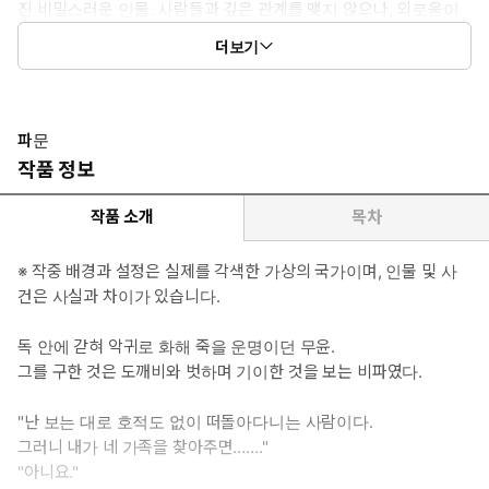
진 비밀스러운 인물. 사람들과 깊은 관계를 맺지 않으나, 외로움이
많아 대신 괴이한 것들과 친하게 지낸다. 무윤을 구한 이후 자신에
더보기
게 매달리는 그를 부담스러워했으나, 점차 깊게 빠져든다.
▷ 이럴 때 보세요: 세상에서 버려진 두 존재가 서툰 오해를 딛고 오
롯이 함께가 되는 이야기가 보고 싶을 때
파문
▷ 공감 글귀 : 스승이 나를 저열하게 만드는 것인가,
작품 정보
스승이 저열한 나를 주운 것인가.
작품 소개
목차
※ 작중 배경과 설정은 실제를 각색한 가상의 국가이며, 인물 및 사
건은 사실과 차이가 있습니다.
독 안에 갇혀 악귀로 화해 죽을 운명이던 무윤.
그를 구한 것은 도깨비와 벗하며 기이한 것을 보는 비파였다.
"난 보는 대로 호적도 없이 떠돌아다니는 사람이다.
그러니 내가 네 가족을 찾아주면……."
"아니요."