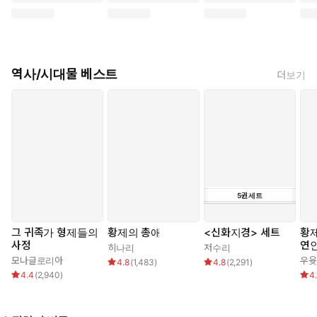
역사/시대물 베스트
더보기
5
권
세트
그 귀족가 형제들의
황제의 총애
<신화지경> 세트
황제
사정
연
히나리
저수리
모나글로리아
우윳
4.8
(
1,483
)
4.8
(
2,291
)
4.4
(
2,940
)
4