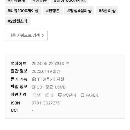
#
사제관계
#
냉혈공
#
별점1000개이상
#
리뷰1000개이상
#
단행본
#
평점4점이상
#
5권이상
#
2만원초과
다른 키워드로 검색
업데이트
2024.09.22
업데이트
출간 정보
2022.01.19
출간
듣기 기능
TTS(듣기)
지원
파일 정보
EPUB
평균 1.5MB
지원 환경
PC뷰어
PAPER
앱
웹
ISBN
9791136272751
UCI
-