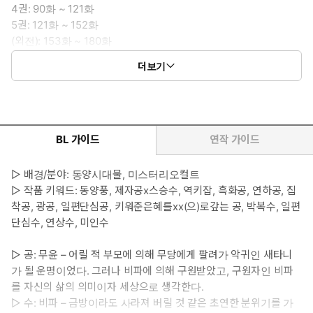
4권: 90화 ~ 121화
5권: 121화 ~ 152화
(외전): 153화 ~ 180화
7권: 181화 ~ 195화
더보기
(외전2): 196화 ~ 206화
BL 가이드
연작 가이드
▷ 배경/분야: 동양시대물, 미스터리오컬트
▷ 작품 키워드: 동양풍, 제자공x스승수, 역키잡, 흑화공, 연하공, 집
착공, 광공, 일편단심공, 키워준은혜를xx(으)로갚는 공, 박복수, 일편
단심수, 연상수, 미인수
▷ 공: 무윤 – 어릴 적 부모에 의해 무당에게 팔려가 악귀인 새타니
가 될 운명이었다. 그러나 비파에 의해 구원받았고, 구원자인 비파
를 자신의 삶의 의미이자 세상으로 생각한다.
▷ 수: 비파 – 금방이라도 사라져 버릴 것 같은 초연한 분위기를 가