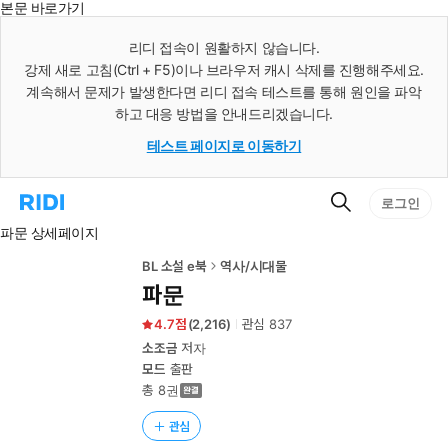
본문 바로가기
인
스
리디 접속이 원활하지 않습니다.
턴
강제 새로 고침(Ctrl + F5)이나 브라우저 캐시 삭제를 진행해주세요.
트
검
계속해서 문제가 발생한다면 리디 접속 테스트를 통해 원인을 파악
색
하고 대응 방법을 안내드리겠습니다.
테스트 페이지로 이동하기
검
리
로그인
색
디
파문 상세페이지
홈
으
로
BL 소설 e북
역사/시대물
이
파문
동
4.7
(
2,216
)
관심
837
소조금
저자
모드
출판
총 8권
관심