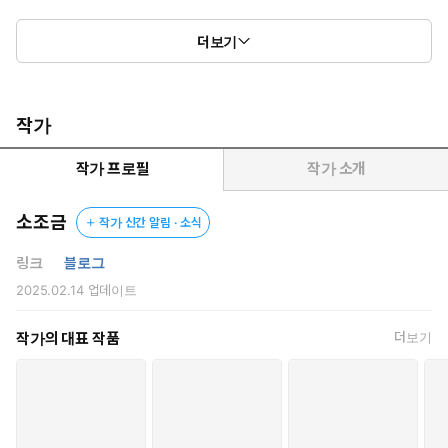
무윤은 자신을 구원한 비파의 곁에 붙어 떨어지지 않는다.
더보기
어쩔 수 없이 맺어진 사제관계가 그의 새로운 운명이었다.
두 사람은 함께 지내며 점차 서로에게 익숙해져 간다.
비파가 무윤의 존재에 마음을 허락하는 사이
작가
무윤은 조금씩 자라났다. 몸도, 감정도.
작가 프로필
작가 소개
"밤마다 스승님 꿈을 꿉니다.
누가 이런 꿈을 꿀까요. 제 스승을 두고."
소조금
작가 신간 알림 · 소식
그러나 그들의 사이를 가르듯 이별해야만 하는 순간이 온다.
링크
블로그
무윤을 지키기 위해 무윤을 버릴 수밖에 없던 비파와
2025.02.14
업데이트
그런 비파를 지키기 위해 무윤이 선택한 길은 점차 엇갈리게 되는
데…….
작가의 대표 작품
더보기
"파문. 그걸 당하면 나는, 죽을지도 몰라."