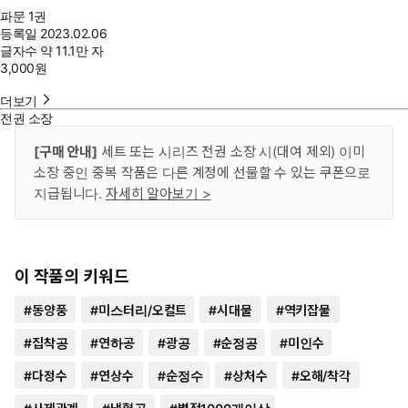
파문 1권
등록일
2023.02.06
글자수
약 11.1만 자
3,000
원
더보기
전권 소장
[구매 안내]
세트 또는 시리즈 전권 소장 시(대여 제외) 이미
소장 중인 중복 작품은 다른 계정에 선물할 수 있는 쿠폰으로
지급됩니다.
자세히 알아보기 >
이 작품의 키워드
#
동양풍
#
미스터리/오컬트
#
시대물
#
역키잡물
#
집착공
#
연하공
#
광공
#
순정공
#
미인수
#
다정수
#
연상수
#
순정수
#
상처수
#
오해/착각