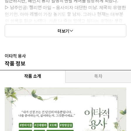
접근하지만, 왜인지 용사 일행의 멘탈 케어를 담당하게 되었다.
▷ 남주인공: 켈리언 아일 – 용사이자 대단한 미남. 제국의 유명한
인기인. 아마 레벨이 가장 높기도 할 남자. 그러나 현재는 대부분
의 의욕을 잃은 상태다. 가끔 다 죽여 없애고 싶다는 위험한 생각
까지 하는데, 불행히도 그의 동료들은 켈리언의 이런 상태를 제대
더보기
로 알지 못하고 있다.
▷ 이럴 때 보세요: 사랑받는 여주와 쌍방삽질이 보고 싶을 때
▷ 공감 글귀 : “역시 내가 싫어 도망치려는 게 아닙니까?”
이타적 용사
작품 정보
작품 소개
목차