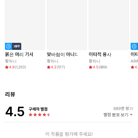
붉은 머리 기사
맞바람이 아니다
이타적 용사
이
황차니
황차니
황차니
AR
4.9
(
1,263
)
4.2
(
517
)
4.5
(
989
)
4
리뷰
4.5
989
명 평가
구매자 별점
별점 분포 보기
이 작품을 평가해 주세요!