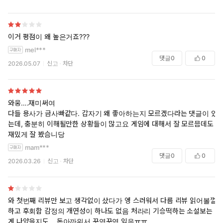
이거 평점이 왜 높은거죠???
mel***
댓글
0
0
2026.05.07
신고
차단
와웅….재미써여
다들 용사가 금사빠같다. 갑자기 왜 좋아하는지 모르겠다라는 댓글이 있
는데, 충분히 이해될만한 상황들이 많고요 게임에 대해서 잘 모르믐데도
재밌게 잘 봤슴니당
mam***
댓글
0
0
2026.03.26
신고
차단
와 첫번째 리뷰만 보고 생각없이 샀다가 엥 스러워서 다름 리뷰 읽어볼껄
하고 후회함 감정의 개연성이 하나도 없음 처라리 기승떡하는 소설보는
게 나았을지도… 돈아까워서 꾸역꾸역 읽음ㅠㅠ