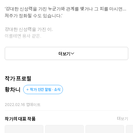
‘강대한 신성력을 가진 누군가와 관계를 맺거나 그 피를 마시면…
저주가 정화될 수도 있습니다.’
강대한 신성력을 가진 이.
이를테면 용사 같은.
그리하여 아이네는 의도를 숨기고 용사 일행에게 접근하게 되는
더보기
데….
작가 프로필
황차니
작가 신간 알림 · 소식
2022.02.16
업데이트
작가의 대표 작품
더보기