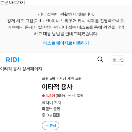
본문 바로가기
인
스
리디 접속이 원활하지 않습니다.
턴
강제 새로 고침(Ctrl + F5)이나 브라우저 캐시 삭제를 진행해주세요.
트
검
계속해서 문제가 발생한다면 리디 접속 테스트를 통해 원인을 파악
색
하고 대응 방법을 안내드리겠습니다.
테스트 페이지로 이동하기
검
리
로그인
색
디
이타적 용사 상세페이지
홈
으
로
로판 e북
가상 세계 로판
이
이타적 용사
동
4.5
(
989
)
관심
326
황차니
저자
라렌느
출판
총 3권
관심