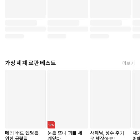
가상 세계 로판 베스트
더보기
메리 배드 엔딩을
눈을 뜨니 괴■ 세
사제님, 성수 주기
내가
위한 공략집
계였다
로 했잖아요!
어