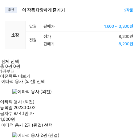
이 작품 다양하게 즐기기
추천
2
작품
단권
판매가
1,600 ~ 3,300원
소장
정가
8,200원
전권
판매가
8,200원
전체 선택
총
0
권
0원
1권부터
이전목록 더보기
이타적 용사 (외전) 선택
이타적 용사 (외전)
등록일
2023.10.02
글자수
약 4.1만 자
1,600
원
이타적 용사 2권 (완결) 선택