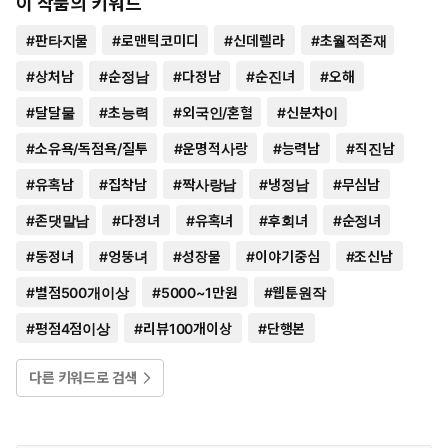
이 작품의 키워드
#
판타지물
#
로맨틱코미디
#
신데렐라
#
초월적존재
#
상처남
#
순정남
#
다정남
#
순진녀
#
오해
#
달달물
#
초능력
#
외국인/혼혈
#
신분차이
#
소유욕/독점욕/질투
#
운명적사랑
#
능력남
#
직진남
#
유혹남
#
집착남
#
짝사랑남
#
냉정남
#
무심남
#
존댓말남
#
다정녀
#
유혹녀
#
후회녀
#
순정녀
#
동정녀
#
엉뚱녀
#
성장물
#
이야기중심
#
조신남
#
별점500개이상
#
5000~1만원
#
웹툰원작
#
평점4점이상
#
리뷰100개이상
#
단행본
다른 키워드로 검색