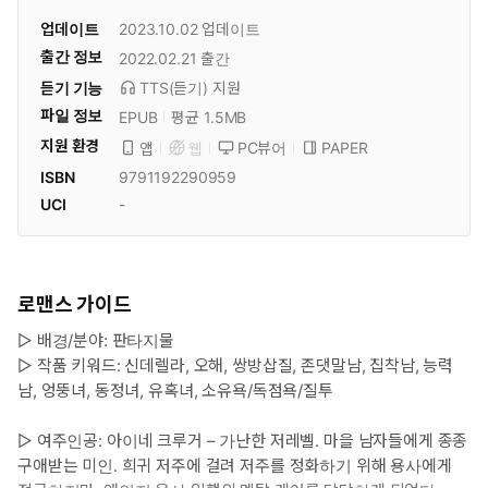
업데이트
2023.10.02
업데이트
출간 정보
2022.02.21
출간
듣기 기능
TTS(듣기)
지원
파일 정보
EPUB
평균 1.5MB
지원 환경
PC뷰어
PAPER
앱
웹
ISBN
9791192290959
UCI
-
로맨스 가이드
▷ 배경/분야: 판타지물
▷ 작품 키워드: 신데렐라, 오해, 쌍방삽질, 존댓말남, 집착남, 능력
남, 엉뚱녀, 동정녀, 유혹녀, 소유욕/독점욕/질투
▷ 여주인공: 아이네 크루거 – 가난한 저레벨. 마을 남자들에게 종종
구애받는 미인. 희귀 저주에 걸려 저주를 정화하기 위해 용사에게