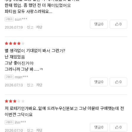
한때 렙업. 좀 했던 전 더 재미있었어요
파티원 모두 사랑스러워요
우리 용사님은 대형견미가 있어요
sun***
댓글
0
0
2026.07.19
신고
차단
별 생각없이 기대없이 봐서 그런가?
난 재밌었음
그냥 좋아진거야
그러니까 그냥 봐…..ㅋ
man***
댓글
0
0
2026.07.13
신고
차단
저 로테기인가봐요..밑에 드러누우신분보고 그냥 아묻따 구매햇는데 전
이번껀 그닥이요
ihn***
댓글
0
0
2026.07.10
신고
차단