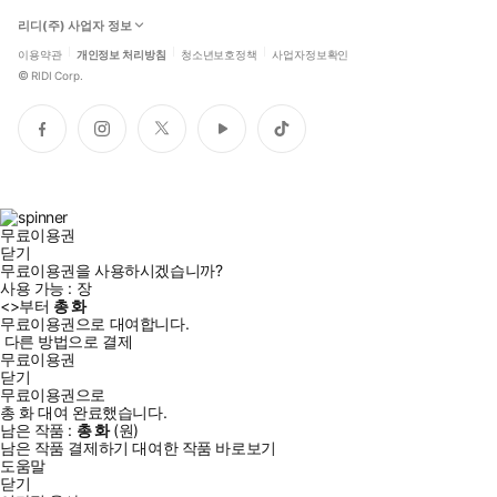
리디(주) 사업자 정보
이용약관
개인정보 처리방침
청소년보호정책
사업자정보확인
©
RIDI Corp.
페
인
트
유
틱
이
스
위
튜
톡
스
타
터
브
북
그
램
무료이용권
닫기
무료이용권을 사용하시겠습니까?
사용 가능 :
장
<
>부터
총
화
무료이용권으로 대여합니다.
다른 방법으로 결제
무료이용권
닫기
무료이용권으로
총
화
대여 완료했습니다.
남은 작품 :
총
화
(
원)
남은 작품 결제하기
대여한 작품 바로보기
도움말
닫기