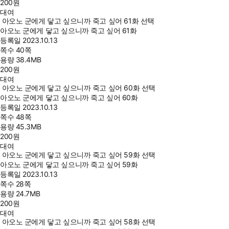
200
원
대여
아오노 군에게 닿고 싶으니까 죽고 싶어 61화 선택
아오노 군에게 닿고 싶으니까 죽고 싶어 61화
등록일
2023.10.13
쪽수
40쪽
용량
38.4MB
200
원
대여
아오노 군에게 닿고 싶으니까 죽고 싶어 60화 선택
아오노 군에게 닿고 싶으니까 죽고 싶어 60화
등록일
2023.10.13
쪽수
48쪽
용량
45.3MB
200
원
대여
아오노 군에게 닿고 싶으니까 죽고 싶어 59화 선택
아오노 군에게 닿고 싶으니까 죽고 싶어 59화
등록일
2023.10.13
쪽수
28쪽
용량
24.7MB
200
원
대여
아오노 군에게 닿고 싶으니까 죽고 싶어 58화 선택