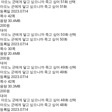
아오노 군에게 닿고 싶으니까 죽고 싶어 51화 선택
아오노 군에게 닿고 싶으니까 죽고 싶어 51화
등록일
2023.07.14
쪽수
42쪽
용량
30.4MB
200
원
대여
아오노 군에게 닿고 싶으니까 죽고 싶어 50화 선택
아오노 군에게 닿고 싶으니까 죽고 싶어 50화
등록일
2023.07.14
쪽수
30쪽
용량
20.4MB
200
원
대여
아오노 군에게 닿고 싶으니까 죽고 싶어 49화 선택
아오노 군에게 닿고 싶으니까 죽고 싶어 49화
등록일
2023.07.14
쪽수
42쪽
용량
30.3MB
200
원
대여
아오노 군에게 닿고 싶으니까 죽고 싶어 48화 선택
아오노 군에게 닿고 싶으니까 죽고 싶어 48화
등록일
2023.07.14