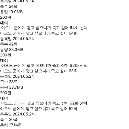
등록일
2024.05.24
쪽수
24쪽
용량
19.9MB
200
원
대여
아오노 군에게 닿고 싶으니까 죽고 싶어 64화 선택
아오노 군에게 닿고 싶으니까 죽고 싶어 64화
등록일
2024.05.24
쪽수
42쪽
용량
33.3MB
200
원
대여
아오노 군에게 닿고 싶으니까 죽고 싶어 63화 선택
아오노 군에게 닿고 싶으니까 죽고 싶어 63화
등록일
2024.05.24
쪽수
38쪽
용량
33.7MB
200
원
대여
아오노 군에게 닿고 싶으니까 죽고 싶어 62화 선택
아오노 군에게 닿고 싶으니까 죽고 싶어 62화
등록일
2024.05.24
쪽수
30쪽
용량
27.1MB