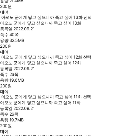
용량
21.4MB
200
원
대여
아오노 군에게 닿고 싶으니까 죽고 싶어 13화 선택
아오노 군에게 닿고 싶으니까 죽고 싶어 13화
등록일
2022.09.21
쪽수
40쪽
용량
32.5MB
200
원
대여
아오노 군에게 닿고 싶으니까 죽고 싶어 12화 선택
아오노 군에게 닿고 싶으니까 죽고 싶어 12화
등록일
2022.09.21
쪽수
26쪽
용량
19.6MB
200
원
대여
아오노 군에게 닿고 싶으니까 죽고 싶어 11화 선택
아오노 군에게 닿고 싶으니까 죽고 싶어 11화
등록일
2022.09.21
쪽수
26쪽
용량
19.7MB
200
원
대여