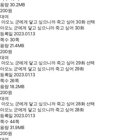
용량
30.2MB
200
원
대여
아오노 군에게 닿고 싶으니까 죽고 싶어 30화 선택
아오노 군에게 닿고 싶으니까 죽고 싶어 30화
등록일
2023.01.13
쪽수
30쪽
용량
21.4MB
200
원
대여
아오노 군에게 닿고 싶으니까 죽고 싶어 29화 선택
아오노 군에게 닿고 싶으니까 죽고 싶어 29화
등록일
2023.01.13
쪽수
26쪽
용량
18.2MB
200
원
대여
아오노 군에게 닿고 싶으니까 죽고 싶어 28화 선택
아오노 군에게 닿고 싶으니까 죽고 싶어 28화
등록일
2023.01.13
쪽수
44쪽
용량
31.9MB
200
원
대여