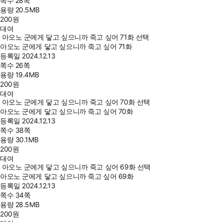
쪽수
28쪽
용량
20.5MB
200
원
대여
아오노 군에게 닿고 싶으니까 죽고 싶어 71화 선택
아오노 군에게 닿고 싶으니까 죽고 싶어 71화
등록일
2024.12.13
쪽수
26쪽
용량
19.4MB
200
원
대여
아오노 군에게 닿고 싶으니까 죽고 싶어 70화 선택
아오노 군에게 닿고 싶으니까 죽고 싶어 70화
등록일
2024.12.13
쪽수
38쪽
용량
30.1MB
200
원
대여
아오노 군에게 닿고 싶으니까 죽고 싶어 69화 선택
아오노 군에게 닿고 싶으니까 죽고 싶어 69화
등록일
2024.12.13
쪽수
34쪽
용량
28.5MB
200
원