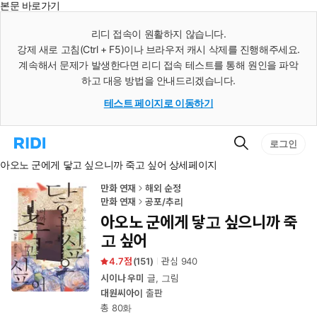
본문 바로가기
인
스
리디 접속이 원활하지 않습니다.
턴
강제 새로 고침(Ctrl + F5)이나 브라우저 캐시 삭제를 진행해주세요.
트
검
계속해서 문제가 발생한다면 리디 접속 테스트를 통해 원인을 파악
색
하고 대응 방법을 안내드리겠습니다.
테스트 페이지로 이동하기
검
리
로그인
색
디
아오노 군에게 닿고 싶으니까 죽고 싶어 상세페이지
홈
으
로
만화 연재
해외 순정
이
만화 연재
공포/추리
동
아오노 군에게 닿고 싶으니까 죽
고 싶어
4.7
(
151
)
관심
940
시이나 우미
글, 그림
대원씨아이
출판
총 80화