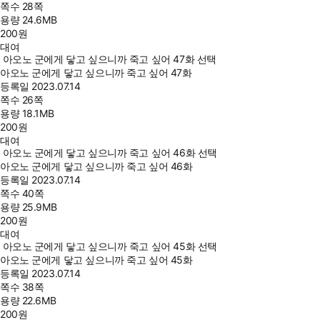
쪽수
28쪽
용량
24.6MB
200
원
대여
아오노 군에게 닿고 싶으니까 죽고 싶어 47화 선택
아오노 군에게 닿고 싶으니까 죽고 싶어 47화
등록일
2023.07.14
쪽수
26쪽
용량
18.1MB
200
원
대여
아오노 군에게 닿고 싶으니까 죽고 싶어 46화 선택
아오노 군에게 닿고 싶으니까 죽고 싶어 46화
등록일
2023.07.14
쪽수
40쪽
용량
25.9MB
200
원
대여
아오노 군에게 닿고 싶으니까 죽고 싶어 45화 선택
아오노 군에게 닿고 싶으니까 죽고 싶어 45화
등록일
2023.07.14
쪽수
38쪽
용량
22.6MB
200
원