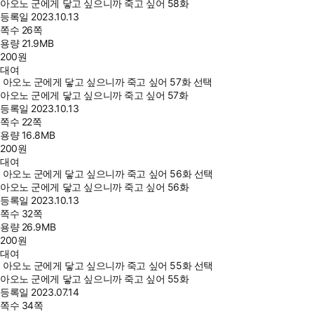
아오노 군에게 닿고 싶으니까 죽고 싶어 58화
등록일
2023.10.13
쪽수
26쪽
용량
21.9MB
200
원
대여
아오노 군에게 닿고 싶으니까 죽고 싶어 57화 선택
아오노 군에게 닿고 싶으니까 죽고 싶어 57화
등록일
2023.10.13
쪽수
22쪽
용량
16.8MB
200
원
대여
아오노 군에게 닿고 싶으니까 죽고 싶어 56화 선택
아오노 군에게 닿고 싶으니까 죽고 싶어 56화
등록일
2023.10.13
쪽수
32쪽
용량
26.9MB
200
원
대여
아오노 군에게 닿고 싶으니까 죽고 싶어 55화 선택
아오노 군에게 닿고 싶으니까 죽고 싶어 55화
등록일
2023.07.14
쪽수
34쪽