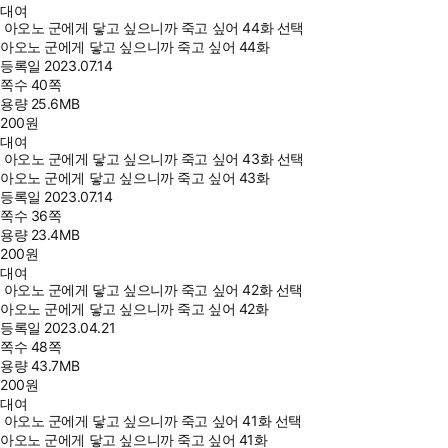
대여
아오노 군에게 닿고 싶으니까 죽고 싶어 44화 선택
아오노 군에게 닿고 싶으니까 죽고 싶어 44화
등록일
2023.07.14
쪽수
40쪽
용량
25.6MB
200
원
대여
아오노 군에게 닿고 싶으니까 죽고 싶어 43화 선택
아오노 군에게 닿고 싶으니까 죽고 싶어 43화
등록일
2023.07.14
쪽수
36쪽
용량
23.4MB
200
원
대여
아오노 군에게 닿고 싶으니까 죽고 싶어 42화 선택
아오노 군에게 닿고 싶으니까 죽고 싶어 42화
등록일
2023.04.21
쪽수
48쪽
용량
43.7MB
200
원
대여
아오노 군에게 닿고 싶으니까 죽고 싶어 41화 선택
아오노 군에게 닿고 싶으니까 죽고 싶어 41화