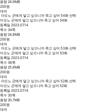
용량
24.9MB
200
원
대여
아오노 군에게 닿고 싶으니까 죽고 싶어 54화 선택
아오노 군에게 닿고 싶으니까 죽고 싶어 54화
등록일
2023.07.14
쪽수
34쪽
용량
24.8MB
200
원
대여
아오노 군에게 닿고 싶으니까 죽고 싶어 53화 선택
아오노 군에게 닿고 싶으니까 죽고 싶어 53화
등록일
2023.07.14
쪽수
36쪽
용량
25.6MB
200
원
대여
아오노 군에게 닿고 싶으니까 죽고 싶어 52화 선택
아오노 군에게 닿고 싶으니까 죽고 싶어 52화
등록일
2023.07.14
쪽수
30쪽
용량
20.7MB
200
원
대여