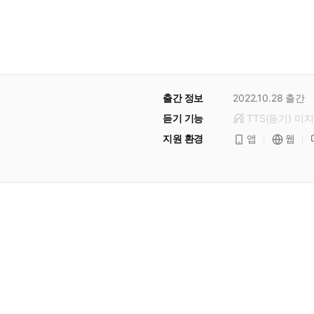
출간 정보
2022.10.28
출간
듣기 기능
TTS(듣기)
미
지
지원 환경
앱
웹