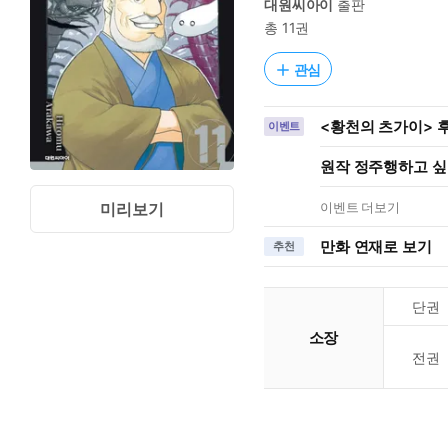
대원씨아이
출판
총 11권
관심
<황천의 츠가이> 후
이벤트
원작 정주행하고 싶을
이벤트 더보기
미리보기
만화 연재로 보기
추천
단권
소장
전권