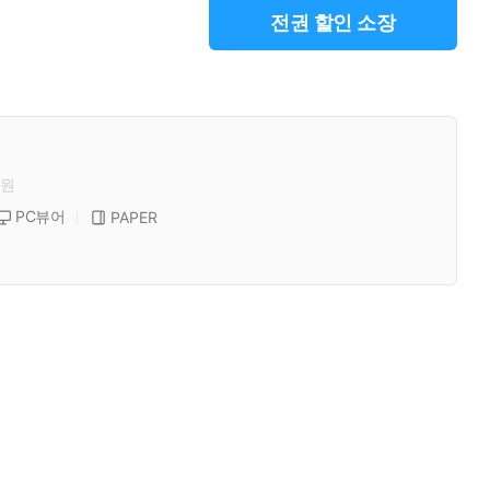
전권 할인 소장
원
PC뷰어
PAPER