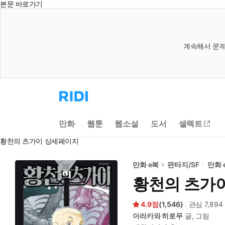
본문 바로가기
계속해서 문제
리
디
홈
으
만화
웹툰
웹소설
도서
셀렉트
로
이
황천의 츠가이 상세페이지
동
만화 e북
판타지/SF
만화 
황천의 츠가
4.9
(
1,546
)
관심
7,894
아라카와 히로무
글, 그림