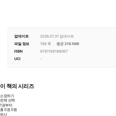
업데이트
2026.07.31
업데이트
파일 정보
198 쪽
평균 216.1MB
ISBN
9791169188067
UCI
-
이 책의 시리즈
소장하기
전체 선택
1권부터
총
0
권
0원
위시