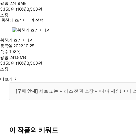
용량
224.9MB
3,150
원
(10%
)
3,500
원
소장
황천의 츠가이 1권 선택
황천의 츠가이 1권
등록일
2022.10.28
쪽수
198쪽
용량
281.8MB
3,150
원
(10%
)
3,500
원
소장
더보기
[구매 안내]
세트 또는 시리즈 전권 소장 시(대여 제외) 이미
이 작품의 키워드